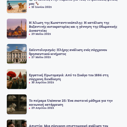
μας
10 Ιουνίου 2025
Η Άλωση της Κωνσταντινούπολης: Η κατάλυση της
Βυζαντινής αυτοκρατορίας και η γέννηση της Οθωμανικής
Δυναστείας
29 Μαΐου 2025
Σαϊεντολογισμός: Πλήρης ανάλυση ενός σύγχρονου
θρησκευτικού κινήματος
27 Μαΐου 2025
Εργατική Πρωτομαγιά: Από το Σικάγο του 1886 στη
σύγχρονη διεκδίκηση
30 Απριλίου 2025
Το πείραμα Universe 25: Ένα σκοτεινό μάθημα για την
κοινωνική κατάρρευση
29 Απριλίου 2025
Απιστία: Μια σύγχρονη επιστημονική ανάλυση του