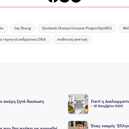
in
Joy Zhang
Synthetic Human Genome Project (SynHG)
Wel
ία τεχνητού ανθρώπινου DNA
συνθετική γενετική
υ ακόμη ζητά δικαίωση
Γιατί η Διαλειμματ
18 Νοεμβρίου 2025
Ένας νεαρός Έλλην
α που δεν πρέπει να αγνοηθεί