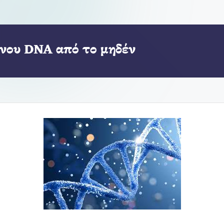
νου DNA από το μηδέν