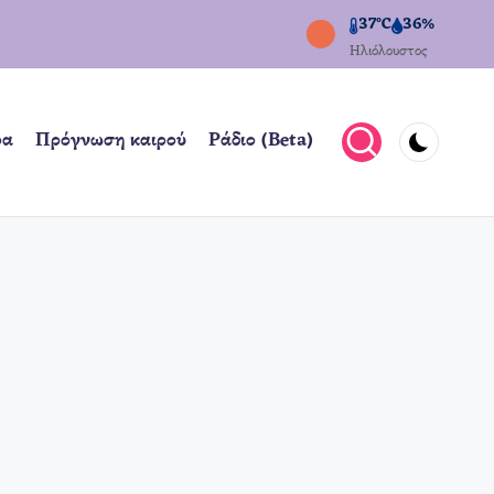
37°C
36%
Ηλιόλουστος
ρα
Πρόγνωση καιρού
Ράδιο (Beta)