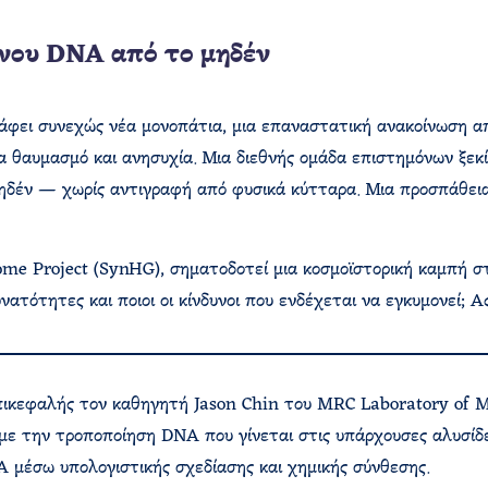
νου DNA από το μηδέν
ράφει συνεχώς νέα μονοπάτια, μια επαναστατική ανακοίνωση α
α θαυμασμό και ανησυχία. Μια διεθνής ομάδα επιστημόνων ξεκί
δέν — χωρίς αντιγραφή από φυσικά κύτταρα. Μια προσπάθεια 
e Project (SynHG), σηματοδοτεί μια κοσμοϊστορική καμπή στη
δυνατότητες και ποιοι οι κίνδυνοι που ενδέχεται να εγκυμονεί; 
πικεφαλής τον καθηγητή Jason Chin του MRC Laboratory of Mo
 με την τροποποίηση DNA που γίνεται στις υπάρχουσες αλυσίδ
 μέσω υπολογιστικής σχεδίασης και χημικής σύνθεσης.