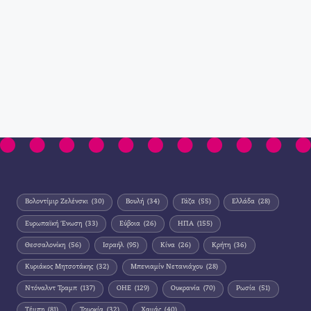
Βολοντίμιρ Ζελένσκι
(30)
Βουλή
(34)
Γάζα
(55)
Ελλάδα
(28)
Ευρωπαϊκή Ένωση
(33)
Εύβοια
(26)
ΗΠΑ
(155)
Θεσσαλονίκη
(56)
Ισραήλ
(95)
Κίνα
(26)
Κρήτη
(36)
Κυριάκος Μητσοτάκης
(32)
Μπενιαμίν Νετανιάχου
(28)
Ντόναλντ Τραμπ
(137)
ΟΗΕ
(129)
Ουκρανία
(70)
Ρωσία
(51)
Τέμπη
(81)
Τουρκία
(32)
Χαμάς
(40)