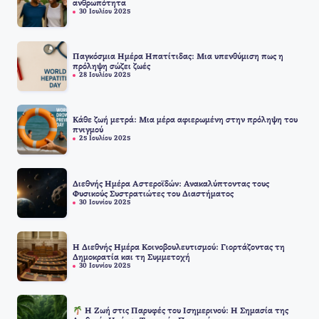
ανθρωπότητα
30 Ιουλίου 2025
Παγκόσμια Ημέρα Ηπατίτιδας: Μια υπενθύμιση πως η
πρόληψη σώζει ζωές
28 Ιουλίου 2025
Κάθε ζωή μετρά: Μια μέρα αφιερωμένη στην πρόληψη του
πνιγμού
25 Ιουλίου 2025
Διεθνής Ημέρα Αστεροϊδών: Ανακαλύπτοντας τους
Φυσικούς Συστρατιώτες του Διαστήματος
30 Ιουνίου 2025
Η Διεθνής Ημέρα Κοινοβουλευτισμού: Γιορτάζοντας τη
Δημοκρατία και τη Συμμετοχή
30 Ιουνίου 2025
Η Ζωή στις Παρυφές του Ισημερινού: Η Σημασία της