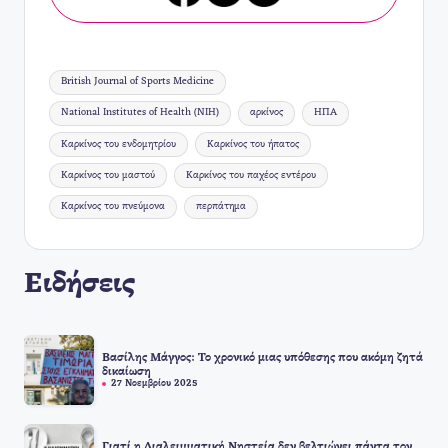
Ετικέτες:
British Journal of Sports Medicine
National Institutes of Health (NIH)
αρκίνος
ΗΠΑ
Καρκίνος του ενδομητρίου
Καρκίνος του ήπατος
Καρκίνος του μαστού
Καρκίνος του παχέος εντέρου
Καρκίνος του πνεύμονα
περπάτημα
Ειδήσεις
Βασίλης Μάγγος: Το χρονικό μιας υπόθεσης που ακόμη ζητά
δικαίωση
27 Νοεμβρίου 2025
Γιατί η Διαλειμματική Νηστεία δεν βελτιώνει πάντα τον