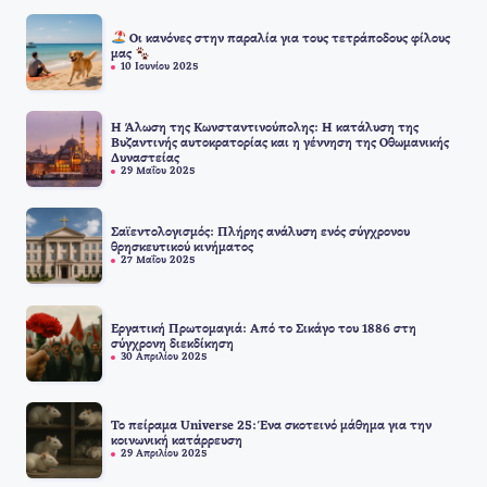
Οι κανόνες στην παραλία για τους τετράποδους φίλους
μας
10 Ιουνίου 2025
Η Άλωση της Κωνσταντινούπολης: Η κατάλυση της
Βυζαντινής αυτοκρατορίας και η γέννηση της Οθωμανικής
Δυναστείας
29 Μαΐου 2025
Σαϊεντολογισμός: Πλήρης ανάλυση ενός σύγχρονου
θρησκευτικού κινήματος
27 Μαΐου 2025
Εργατική Πρωτομαγιά: Από το Σικάγο του 1886 στη
σύγχρονη διεκδίκηση
30 Απριλίου 2025
Το πείραμα Universe 25: Ένα σκοτεινό μάθημα για την
κοινωνική κατάρρευση
29 Απριλίου 2025