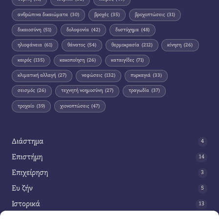
ανθρώπινα δικαιώματα
(30)
βροχές
(35)
βροχοπτώσεις
(31)
δικαιοσύνη
(51)
δολοφονία
(42)
δυστύχημα
(48)
ηλιοφάνεια
(61)
θάνατος
(54)
θερμοκρασία
(212)
κίνηση
(26)
καιρός
(135)
κακοποίηση
(26)
καταιγίδες
(71)
κλιματική αλλαγή
(27)
νεφώσεις
(132)
πυρκαγιά
(33)
σεισμός
(26)
τεχνητή νοημοσύνη
(27)
τραγωδία
(37)
τροχαίο
(39)
χιονοπτώσεις
(47)
Διάστημα
4
Επιστήμη
14
Επιχείρηση
3
Ευ ζήν
5
Ιστορικά
13