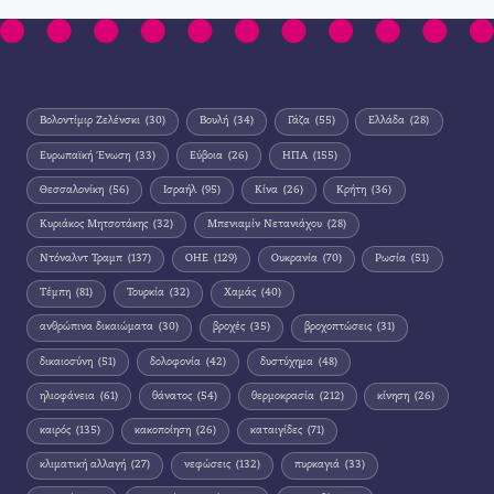
Βολοντίμιρ Ζελένσκι
(30)
Βουλή
(34)
Γάζα
(55)
Ελλάδα
(28)
Ευρωπαϊκή Ένωση
(33)
Εύβοια
(26)
ΗΠΑ
(155)
Θεσσαλονίκη
(56)
Ισραήλ
(95)
Κίνα
(26)
Κρήτη
(36)
Κυριάκος Μητσοτάκης
(32)
Μπενιαμίν Νετανιάχου
(28)
Ντόναλντ Τραμπ
(137)
ΟΗΕ
(129)
Ουκρανία
(70)
Ρωσία
(51)
Τέμπη
(81)
Τουρκία
(32)
Χαμάς
(40)
ανθρώπινα δικαιώματα
(30)
βροχές
(35)
βροχοπτώσεις
(31)
δικαιοσύνη
(51)
δολοφονία
(42)
δυστύχημα
(48)
ηλιοφάνεια
(61)
θάνατος
(54)
θερμοκρασία
(212)
κίνηση
(26)
καιρός
(135)
κακοποίηση
(26)
καταιγίδες
(71)
κλιματική αλλαγή
(27)
νεφώσεις
(132)
πυρκαγιά
(33)