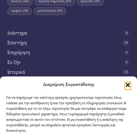
σεισμός
(26)
τεχνητή νοημοσύνη
(27)
τραγωδία
(37)
τροχαίο
(39)
χιονοπτώσεις
(47)
Διάστημα
4
Επιστήμη
14
Επιχείρηση
3
Ευ ζήν
5
Ιστορικά
13
Κοινωνία
42
Διαχείριση Συγκατάθεσης
Περιβάλλον
14
Για να παρέχουμε την καλύτερη εμπειρία, χρησιμοποιούμε τεχνολογίες όπως
Τέχνη
3
cookies για την αποθήκευση ή/και την πρόσβαση σε πληροφορίες συσκευών. Η
συγκατάθεση για τις εν λόγω τεχνολογίες θα μας επιτρέψει να επεξεργαστούμε
Τεχνολογία
8
δεδομένα προσωπικού χαρακτήρα, όπως συμπεριφορά περιήγησης ή μοναδικά
αναγνωριστικά σε αυτόν τον ιστότοπο. Η μη συγκατάθεση ή η ανάκληση της
Υγεία
11
συγκατάθεσης, μπορεί να επηρεάσει αρνητικά ορισμένες λειτουργίες και
Φαντασία
δυνατότητες.
4