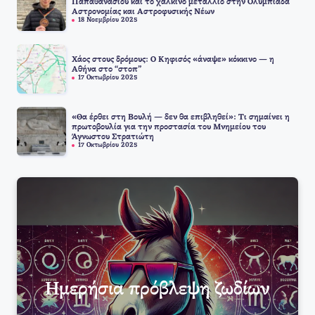
Παπαθανασίου και το χάλκινο μετάλλιο στην Ολυμπιάδα
Αστρονομίας και Αστροφυσικής Νέων
18 Νοεμβρίου 2025
Χάος στους δρόμους: Ο Κηφισός «άναψε» κόκκινο — η
Αθήνα στο “στοπ”
17 Οκτωβρίου 2025
«Θα έρθει στη Βουλή — δεν θα επιβληθεί»: Τι σημαίνει η
πρωτοβουλία για την προστασία του Μνημείου του
Άγνωστου Στρατιώτη
17 Οκτωβρίου 2025
Ημερήσια πρόβλεψη ζωδίων