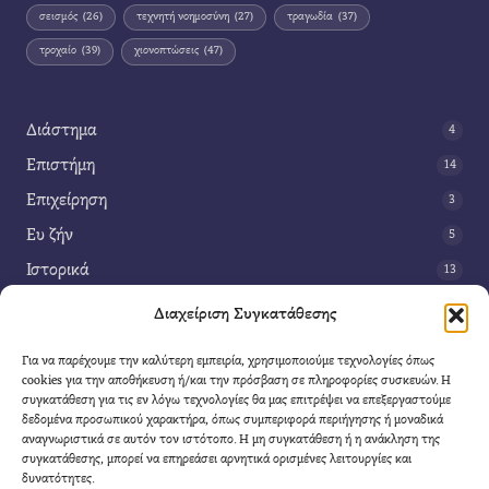
σεισμός
(26)
τεχνητή νοημοσύνη
(27)
τραγωδία
(37)
τροχαίο
(39)
χιονοπτώσεις
(47)
Διάστημα
4
Επιστήμη
14
Επιχείρηση
3
Ευ ζήν
5
Ιστορικά
13
Κοινωνία
42
Διαχείριση Συγκατάθεσης
Περιβάλλον
14
Για να παρέχουμε την καλύτερη εμπειρία, χρησιμοποιούμε τεχνολογίες όπως
Τέχνη
3
cookies για την αποθήκευση ή/και την πρόσβαση σε πληροφορίες συσκευών. Η
συγκατάθεση για τις εν λόγω τεχνολογίες θα μας επιτρέψει να επεξεργαστούμε
Τεχνολογία
8
δεδομένα προσωπικού χαρακτήρα, όπως συμπεριφορά περιήγησης ή μοναδικά
αναγνωριστικά σε αυτόν τον ιστότοπο. Η μη συγκατάθεση ή η ανάκληση της
Υγεία
11
συγκατάθεσης, μπορεί να επηρεάσει αρνητικά ορισμένες λειτουργίες και
Φαντασία
δυνατότητες.
4