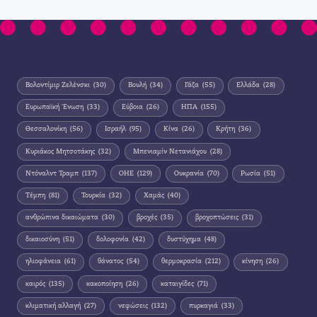
Βολοντίμιρ Ζελένσκι
(30)
Βουλή
(34)
Γάζα
(55)
Ελλάδα
(28)
Ευρωπαϊκή Ένωση
(33)
Εύβοια
(26)
ΗΠΑ
(155)
Θεσσαλονίκη
(56)
Ισραήλ
(95)
Κίνα
(26)
Κρήτη
(36)
Κυριάκος Μητσοτάκης
(32)
Μπενιαμίν Νετανιάχου
(28)
Ντόναλντ Τραμπ
(137)
ΟΗΕ
(129)
Ουκρανία
(70)
Ρωσία
(51)
Τέμπη
(81)
Τουρκία
(32)
Χαμάς
(40)
ανθρώπινα δικαιώματα
(30)
βροχές
(35)
βροχοπτώσεις
(31)
δικαιοσύνη
(51)
δολοφονία
(42)
δυστύχημα
(48)
ηλιοφάνεια
(61)
θάνατος
(54)
θερμοκρασία
(212)
κίνηση
(26)
καιρός
(135)
κακοποίηση
(26)
καταιγίδες
(71)
κλιματική αλλαγή
(27)
νεφώσεις
(132)
πυρκαγιά
(33)