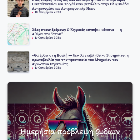
Παπαθανασίου και το χάλκινο μετάλλιο στην Ολυμπιάδα
Αστρονομίας και Αστροφυσικής Νέων
18 Νοεμβρίου 2025
Χάος στους δρόμους: Ο Κηφισός «άναψε» κόκκινο — η
Αθήνα στο “στοπ”
17 Οκτωβρίου 2025
«Θα έρθει στη Βουλή — δεν θα επιβληθεί»: Τι σημαίνει η
πρωτοβουλία για την προστασία του Μνημείου του
Άγνωστου Στρατιώτη
17 Οκτωβρίου 2025
Ημερήσια πρόβλεψη ζωδίων