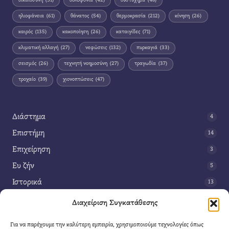
δικαιοσύνη
(51)
δολοφονία
(42)
δυστύχημα
(48)
ηλιοφάνεια
(61)
θάνατος
(54)
θερμοκρασία
(212)
κίνηση
(26)
καιρός
(135)
κακοποίηση
(26)
καταιγίδες
(71)
κλιματική αλλαγή
(27)
νεφώσεις
(132)
πυρκαγιά
(33)
σεισμός
(26)
τεχνητή νοημοσύνη
(27)
τραγωδία
(37)
τροχαίο
(39)
χιονοπτώσεις
(47)
Διάστημα
4
Επιστήμη
14
Επιχείρηση
3
Ευ ζήν
5
Ιστορικά
13
Κοινωνία
42
Διαχείριση Συγκατάθεσης
Περιβάλλον
14
Για να παρέχουμε την καλύτερη εμπειρία, χρησιμοποιούμε τεχνολογίες όπως