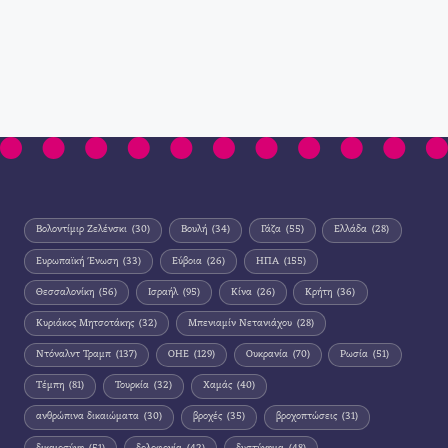
Βολοντίμιρ Ζελένσκι
(30)
Βουλή
(34)
Γάζα
(55)
Ελλάδα
(28)
Ευρωπαϊκή Ένωση
(33)
Εύβοια
(26)
ΗΠΑ
(155)
Θεσσαλονίκη
(56)
Ισραήλ
(95)
Κίνα
(26)
Κρήτη
(36)
Κυριάκος Μητσοτάκης
(32)
Μπενιαμίν Νετανιάχου
(28)
Ντόναλντ Τραμπ
(137)
ΟΗΕ
(129)
Ουκρανία
(70)
Ρωσία
(51)
Τέμπη
(81)
Τουρκία
(32)
Χαμάς
(40)
ανθρώπινα δικαιώματα
(30)
βροχές
(35)
βροχοπτώσεις
(31)