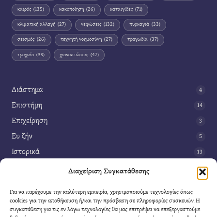
καιρός
(135)
κακοποίηση
(26)
καταιγίδες
(71)
κλιματική αλλαγή
(27)
νεφώσεις
(132)
πυρκαγιά
(33)
σεισμός
(26)
τεχνητή νοημοσύνη
(27)
τραγωδία
(37)
τροχαίο
(39)
χιονοπτώσεις
(47)
Διάστημα
4
Επιστήμη
14
Επιχείρηση
3
Ευ ζήν
5
Ιστορικά
13
Κοινωνία
42
Διαχείριση Συγκατάθεσης
Περιβάλλον
14
Για να παρέχουμε την καλύτερη εμπειρία, χρησιμοποιούμε τεχνολογίες όπως
Τέχνη
3
cookies για την αποθήκευση ή/και την πρόσβαση σε πληροφορίες συσκευών. Η
συγκατάθεση για τις εν λόγω τεχνολογίες θα μας επιτρέψει να επεξεργαστούμε
Τεχνολογία
8