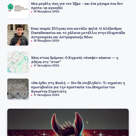
Μια μεγάλη νίκη για τον Έβρο – και ένα μήνυμα που δεν
πρέπει να αγνοηθεί
18 Νοεμβρίου 2025
Ένας νεαρός Έλληνας που κοιτάζει ψηλά: Ο Αλέξανδρος
Παπαθανασίου και το χάλκινο μετάλλιο στην Ολυμπιάδα
Αστρονομίας και Αστροφυσικής Νέων
18 Νοεμβρίου 2025
Χάος στους δρόμους: Ο Κηφισός «άναψε» κόκκινο — η
Αθήνα στο “στοπ”
17 Οκτωβρίου 2025
«Θα έρθει στη Βουλή — δεν θα επιβληθεί»: Τι σημαίνει η
πρωτοβουλία για την προστασία του Μνημείου του
Άγνωστου Στρατιώτη
17 Οκτωβρίου 2025