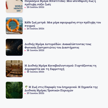
Παγκόσμια Ημέρα Ηπατίτιδας: Μια υπενθύμιση πως η
πρόληψη σώζει ζωές
28 Ιουλίου 2025
Κάθε ζωή μετρά: Μια μέρα αφιερωμένη στην πρόληψη του
πνιγμού
25 Ιουλίου 2025
Διεθνής Ημέρα Αστεροϊδών: Ανακαλύπτοντας τους
Φυσικούς Συστρατιώτες του Διαστήματος
30 Ιουνίου 2025
Η Διεθνής Ημέρα Κοινοβουλευτισμού: Γιορτάζοντας τη
Δημοκρατία και τη Συμμετοχή
30 Ιουνίου 2025
Η Ζωή στις Παρυφές του Ισημερινού: Η Σημασία της
Διεθνούς Ημέρας Τροπικών Περιοχών
29 Ιουνίου 2025