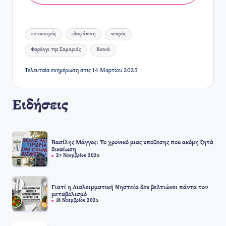
Ετικέτες:
εντοπισμός
εξαφάνιση
νεκρός
Φαράγγι της Σαμαριάς
Χανιά
Τελευταία ενημέρωση στις 14 Μαρτίου 2025
Ειδήσεις
Βασίλης Μάγγος: Το χρονικό μιας υπόθεσης που ακόμη ζητά
δικαίωση
27 Νοεμβρίου 2025
Γιατί η Διαλειμματική Νηστεία δεν βελτιώνει πάντα τον
μεταβολισμό
18 Νοεμβρίου 2025