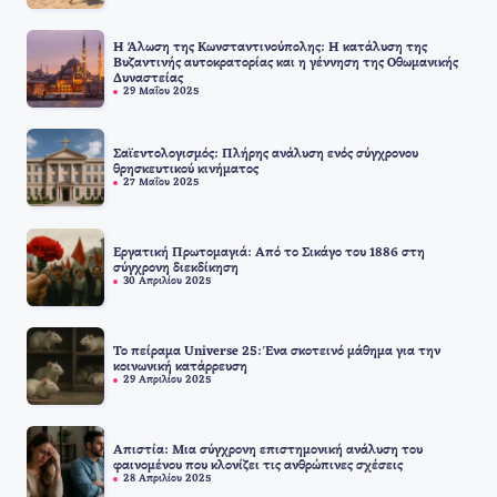
Η Άλωση της Κωνσταντινούπολης: Η κατάλυση της
Βυζαντινής αυτοκρατορίας και η γέννηση της Οθωμανικής
Δυναστείας
29 Μαΐου 2025
Σαϊεντολογισμός: Πλήρης ανάλυση ενός σύγχρονου
θρησκευτικού κινήματος
27 Μαΐου 2025
Εργατική Πρωτομαγιά: Από το Σικάγο του 1886 στη
σύγχρονη διεκδίκηση
30 Απριλίου 2025
Το πείραμα Universe 25: Ένα σκοτεινό μάθημα για την
κοινωνική κατάρρευση
29 Απριλίου 2025
Απιστία: Μια σύγχρονη επιστημονική ανάλυση του
φαινομένου που κλονίζει τις ανθρώπινες σχέσεις
28 Απριλίου 2025