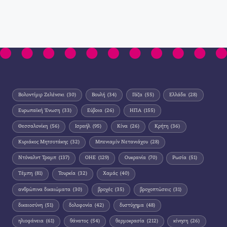
Βολοντίμιρ Ζελένσκι
(30)
Βουλή
(34)
Γάζα
(55)
Ελλάδα
(28)
Ευρωπαϊκή Ένωση
(33)
Εύβοια
(26)
ΗΠΑ
(155)
Θεσσαλονίκη
(56)
Ισραήλ
(95)
Κίνα
(26)
Κρήτη
(36)
Κυριάκος Μητσοτάκης
(32)
Μπενιαμίν Νετανιάχου
(28)
Ντόναλντ Τραμπ
(137)
ΟΗΕ
(129)
Ουκρανία
(70)
Ρωσία
(51)
Τέμπη
(81)
Τουρκία
(32)
Χαμάς
(40)
ανθρώπινα δικαιώματα
(30)
βροχές
(35)
βροχοπτώσεις
(31)
δικαιοσύνη
(51)
δολοφονία
(42)
δυστύχημα
(48)
ηλιοφάνεια
(61)
θάνατος
(54)
θερμοκρασία
(212)
κίνηση
(26)