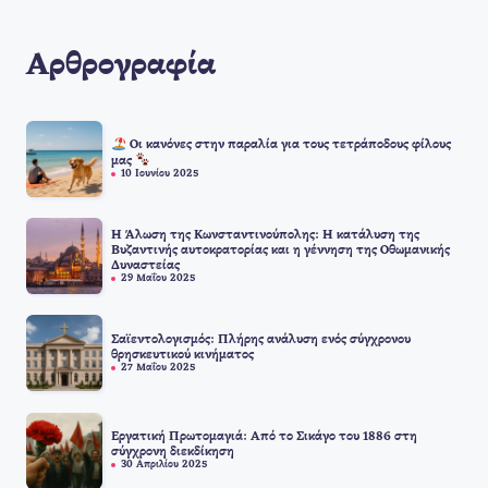
Αρθρογραφία
Οι κανόνες στην παραλία για τους τετράποδους φίλους
μας
10 Ιουνίου 2025
Η Άλωση της Κωνσταντινούπολης: Η κατάλυση της
Βυζαντινής αυτοκρατορίας και η γέννηση της Οθωμανικής
Δυναστείας
29 Μαΐου 2025
Σαϊεντολογισμός: Πλήρης ανάλυση ενός σύγχρονου
θρησκευτικού κινήματος
27 Μαΐου 2025
Εργατική Πρωτομαγιά: Από το Σικάγο του 1886 στη
σύγχρονη διεκδίκηση
30 Απριλίου 2025