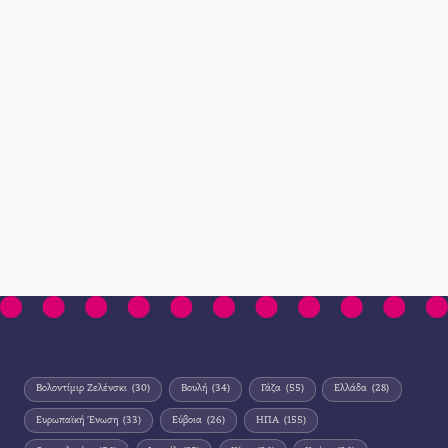
Βολοντίμιρ Ζελένσκι
(30)
Βουλή
(34)
Γάζα
(55)
Ελλάδα
(28)
Ευρωπαϊκή Ένωση
(33)
Εύβοια
(26)
ΗΠΑ
(155)