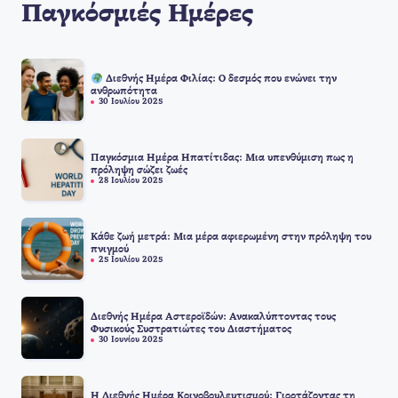
Παγκόσμιές Ημέρες
Διεθνής Ημέρα Φιλίας: Ο δεσμός που ενώνει την
ανθρωπότητα
30 Ιουλίου 2025
Παγκόσμια Ημέρα Ηπατίτιδας: Μια υπενθύμιση πως η
πρόληψη σώζει ζωές
28 Ιουλίου 2025
Κάθε ζωή μετρά: Μια μέρα αφιερωμένη στην πρόληψη του
πνιγμού
25 Ιουλίου 2025
Διεθνής Ημέρα Αστεροϊδών: Ανακαλύπτοντας τους
Φυσικούς Συστρατιώτες του Διαστήματος
30 Ιουνίου 2025
Η Διεθνής Ημέρα Κοινοβουλευτισμού: Γιορτάζοντας τη