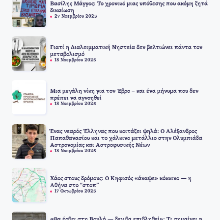
Βασίλης Μάγγος: Το χρονικό μιας υπόθεσης που ακόμη ζητά
δικαίωση
27 Νοεμβρίου 2025
Γιατί η Διαλειμματική Νηστεία δεν βελτιώνει πάντα τον
μεταβολισμό
18 Νοεμβρίου 2025
Μια μεγάλη νίκη για τον Έβρο – και ένα μήνυμα που δεν
πρέπει να αγνοηθεί
18 Νοεμβρίου 2025
Ένας νεαρός Έλληνας που κοιτάζει ψηλά: Ο Αλέξανδρος
Παπαθανασίου και το χάλκινο μετάλλιο στην Ολυμπιάδα
Αστρονομίας και Αστροφυσικής Νέων
18 Νοεμβρίου 2025
Χάος στους δρόμους: Ο Κηφισός «άναψε» κόκκινο — η
Αθήνα στο “στοπ”
17 Οκτωβρίου 2025
«Θα έρθει στη Βουλή — δεν θα επιβληθεί»: Τι σημαίνει η