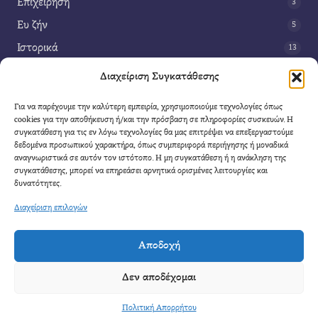
Επιχείρηση
3
Ευ ζήν
5
Ιστορικά
13
Κοινωνία
42
Διαχείριση Συγκατάθεσης
Περιβάλλον
14
Για να παρέχουμε την καλύτερη εμπειρία, χρησιμοποιούμε τεχνολογίες όπως
Τέχνη
3
cookies για την αποθήκευση ή/και την πρόσβαση σε πληροφορίες συσκευών. Η
συγκατάθεση για τις εν λόγω τεχνολογίες θα μας επιτρέψει να επεξεργαστούμε
Τεχνολογία
8
δεδομένα προσωπικού χαρακτήρα, όπως συμπεριφορά περιήγησης ή μοναδικά
αναγνωριστικά σε αυτόν τον ιστότοπο. Η μη συγκατάθεση ή η ανάκληση της
Υγεία
11
συγκατάθεσης, μπορεί να επηρεάσει αρνητικά ορισμένες λειτουργίες και
Φαντασία
δυνατότητες.
4
Διαχείριση επιλογών
Αποδοχή
Cool Mule
- 2026 |
Πολιτική Απορρήτου
|
Όροι Χρήσης
|
Επικοινωνία
Δεν αποδέχομαι
Απαγορεύετε η αναδημοσίευση μέρους η ολόκληρου του άρθρου χωρίς να αναφέρετε
καθαρά η πηγή.
Πολιτική Απορρήτου