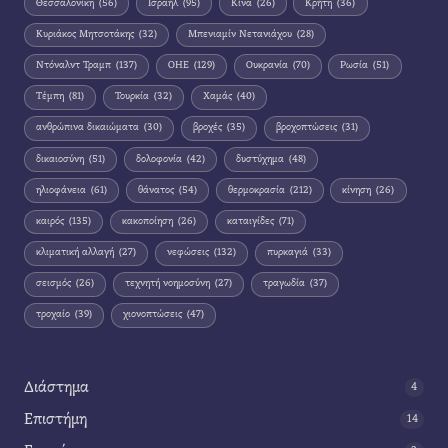
Θεσσαλονίκη
(56)
Ισραήλ
(95)
Κίνα
(26)
Κρήτη
(36)
Κυριάκος Μητσοτάκης
(32)
Μπενιαμίν Νετανιάχου
(28)
Ντόναλντ Τραμπ
(137)
ΟΗΕ
(129)
Ουκρανία
(70)
Ρωσία
(51)
Τέμπη
(81)
Τουρκία
(32)
Χαμάς
(40)
ανθρώπινα δικαιώματα
(30)
βροχές
(35)
βροχοπτώσεις
(31)
δικαιοσύνη
(51)
δολοφονία
(42)
δυστύχημα
(48)
ηλιοφάνεια
(61)
θάνατος
(54)
θερμοκρασία
(212)
κίνηση
(26)
καιρός
(135)
κακοποίηση
(26)
καταιγίδες
(71)
κλιματική αλλαγή
(27)
νεφώσεις
(132)
πυρκαγιά
(33)
σεισμός
(26)
τεχνητή νοημοσύνη
(27)
τραγωδία
(37)
τροχαίο
(39)
χιονοπτώσεις
(47)
Διάστημα
4
Επιστήμη
14