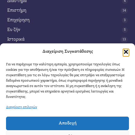
Διάστημα
4
Επιστήμη
14
Επιχείρηση
3
Ευ ζήν
5
Ιστορικά
13
Κοινωνία
42
Διαχείριση Συγκατάθεσης
Περιβάλλον
14
Για να παρέχουμε την καλύτερη εμπειρία, χρησιμοποιούμε τεχνολογίες όπως
Τέχνη
3
cookies για την αποθήκευση ή/και την πρόσβαση σε πληροφορίες συσκευών. Η
συγκατάθεση για τις εν λόγω τεχνολογίες θα μας επιτρέψει να επεξεργαστούμε
Τεχνολογία
8
δεδομένα προσωπικού χαρακτήρα, όπως συμπεριφορά περιήγησης ή μοναδικά
αναγνωριστικά σε αυτόν τον ιστότοπο. Η μη συγκατάθεση ή η ανάκληση της
Υγεία
11
συγκατάθεσης, μπορεί να επηρεάσει αρνητικά ορισμένες λειτουργίες και
Φαντασία
δυνατότητες.
4
Διαχείριση επιλογών
Αποδοχή
Cool Mule
- 2026 |
Πολιτική Απορρήτου
|
Όροι Χρήσης
|