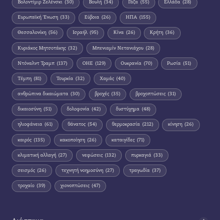
Βολοντίμιρ Ζελένσκι
(30)
Βουλή
(34)
Γάζα
(55)
Ελλάδα
(28)
Ευρωπαϊκή Ένωση
(33)
Εύβοια
(26)
ΗΠΑ
(155)
Θεσσαλονίκη
(56)
Ισραήλ
(95)
Κίνα
(26)
Κρήτη
(36)
Κυριάκος Μητσοτάκης
(32)
Μπενιαμίν Νετανιάχου
(28)
Ντόναλντ Τραμπ
(137)
ΟΗΕ
(129)
Ουκρανία
(70)
Ρωσία
(51)
Τέμπη
(81)
Τουρκία
(32)
Χαμάς
(40)
ανθρώπινα δικαιώματα
(30)
βροχές
(35)
βροχοπτώσεις
(31)
δικαιοσύνη
(51)
δολοφονία
(42)
δυστύχημα
(48)
ηλιοφάνεια
(61)
θάνατος
(54)
θερμοκρασία
(212)
κίνηση
(26)
καιρός
(135)
κακοποίηση
(26)
καταιγίδες
(71)
κλιματική αλλαγή
(27)
νεφώσεις
(132)
πυρκαγιά
(33)
σεισμός
(26)
τεχνητή νοημοσύνη
(27)
τραγωδία
(37)
τροχαίο
(39)
χιονοπτώσεις
(47)