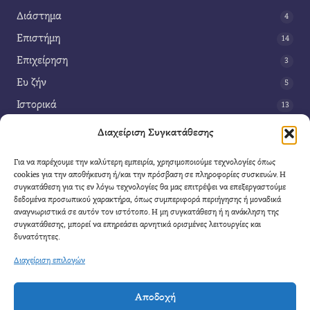
Διάστημα
4
Επιστήμη
14
Επιχείρηση
3
Ευ ζήν
5
Ιστορικά
13
Κοινωνία
42
Διαχείριση Συγκατάθεσης
Περιβάλλον
14
Για να παρέχουμε την καλύτερη εμπειρία, χρησιμοποιούμε τεχνολογίες όπως
Τέχνη
3
cookies για την αποθήκευση ή/και την πρόσβαση σε πληροφορίες συσκευών. Η
συγκατάθεση για τις εν λόγω τεχνολογίες θα μας επιτρέψει να επεξεργαστούμε
Τεχνολογία
8
δεδομένα προσωπικού χαρακτήρα, όπως συμπεριφορά περιήγησης ή μοναδικά
αναγνωριστικά σε αυτόν τον ιστότοπο. Η μη συγκατάθεση ή η ανάκληση της
Υγεία
11
συγκατάθεσης, μπορεί να επηρεάσει αρνητικά ορισμένες λειτουργίες και
Φαντασία
δυνατότητες.
4
Διαχείριση επιλογών
Αποδοχή
Cool Mule
- 2026 |
Πολιτική Απορρήτου
|
Όροι Χρήσης
|