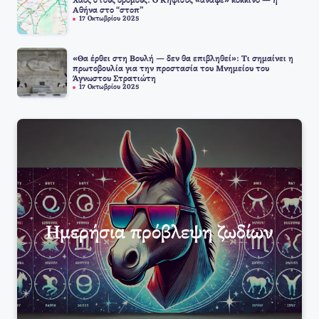
Χάος στους δρόμους: Ο Κηφισός «άναψε» κόκκινο — η
Αθήνα στο “στοπ”
17 Οκτωβρίου 2025
«Θα έρθει στη Βουλή — δεν θα επιβληθεί»: Τι σημαίνει η
πρωτοβουλία για την προστασία του Μνημείου του
Άγνωστου Στρατιώτη
17 Οκτωβρίου 2025
Ημερήσια πρόβλεψη ζωδίων