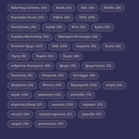
Βολοντίμιρ Ζελένσκι
(30)
Βουλή
(34)
Γάζα
(55)
Ελλάδα
(28)
Ευρωπαϊκή Ένωση
(33)
Εύβοια
(26)
ΗΠΑ
(155)
Θεσσαλονίκη
(56)
Ισραήλ
(95)
Κίνα
(26)
Κρήτη
(36)
Κυριάκος Μητσοτάκης
(32)
Μπενιαμίν Νετανιάχου
(28)
Ντόναλντ Τραμπ
(137)
ΟΗΕ
(129)
Ουκρανία
(70)
Ρωσία
(51)
Τέμπη
(81)
Τουρκία
(32)
Χαμάς
(40)
ανθρώπινα δικαιώματα
(30)
βροχές
(35)
βροχοπτώσεις
(31)
δικαιοσύνη
(51)
δολοφονία
(42)
δυστύχημα
(48)
ηλιοφάνεια
(61)
θάνατος
(54)
θερμοκρασία
(212)
κίνηση
(26)
καιρός
(135)
κακοποίηση
(26)
καταιγίδες
(71)
κλιματική αλλαγή
(27)
νεφώσεις
(132)
πυρκαγιά
(33)
σεισμός
(26)
τεχνητή νοημοσύνη
(27)
τραγωδία
(37)
τροχαίο
(39)
χιονοπτώσεις
(47)