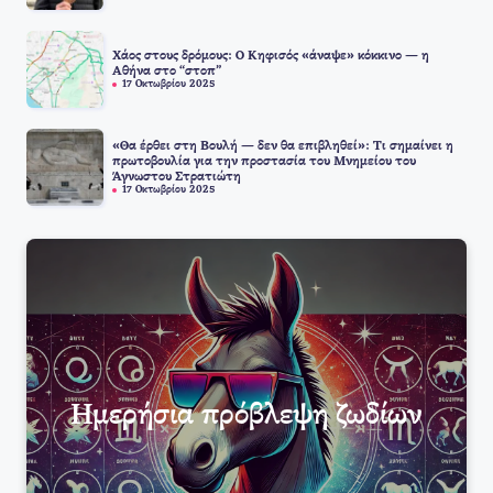
Χάος στους δρόμους: Ο Κηφισός «άναψε» κόκκινο — η
Αθήνα στο “στοπ”
17 Οκτωβρίου 2025
«Θα έρθει στη Βουλή — δεν θα επιβληθεί»: Τι σημαίνει η
πρωτοβουλία για την προστασία του Μνημείου του
Άγνωστου Στρατιώτη
17 Οκτωβρίου 2025
Ημερήσια πρόβλεψη ζωδίων