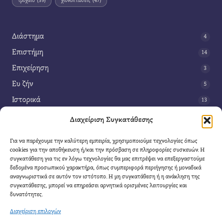
τροχαίο
(39)
χιονοπτώσεις
(47)
Διάστημα
4
Επιστήμη
14
Επιχείρηση
3
Ευ ζήν
5
Ιστορικά
13
Κοινωνία
42
Διαχείριση Συγκατάθεσης
Περιβάλλον
14
Για να παρέχουμε την καλύτερη εμπειρία, χρησιμοποιούμε τεχνολογίες όπως
Τέχνη
3
cookies για την αποθήκευση ή/και την πρόσβαση σε πληροφορίες συσκευών. Η
συγκατάθεση για τις εν λόγω τεχνολογίες θα μας επιτρέψει να επεξεργαστούμε
Τεχνολογία
8
δεδομένα προσωπικού χαρακτήρα, όπως συμπεριφορά περιήγησης ή μοναδικά
αναγνωριστικά σε αυτόν τον ιστότοπο. Η μη συγκατάθεση ή η ανάκληση της
Υγεία
11
συγκατάθεσης, μπορεί να επηρεάσει αρνητικά ορισμένες λειτουργίες και
Φαντασία
δυνατότητες.
4
Διαχείριση επιλογών