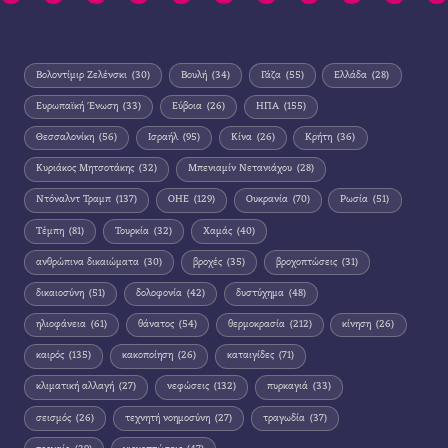
Βολοντίμιρ Ζελένσκι
(30)
Βουλή
(34)
Γάζα
(55)
Ελλάδα
(28)
Ευρωπαϊκή Ένωση
(33)
Εύβοια
(26)
ΗΠΑ
(155)
Θεσσαλονίκη
(56)
Ισραήλ
(95)
Κίνα
(26)
Κρήτη
(36)
Κυριάκος Μητσοτάκης
(32)
Μπενιαμίν Νετανιάχου
(28)
Ντόναλντ Τραμπ
(137)
ΟΗΕ
(129)
Ουκρανία
(70)
Ρωσία
(51)
Τέμπη
(81)
Τουρκία
(32)
Χαμάς
(40)
ανθρώπινα δικαιώματα
(30)
βροχές
(35)
βροχοπτώσεις
(31)
δικαιοσύνη
(51)
δολοφονία
(42)
δυστύχημα
(48)
ηλιοφάνεια
(61)
θάνατος
(54)
θερμοκρασία
(212)
κίνηση
(26)
καιρός
(135)
κακοποίηση
(26)
καταιγίδες
(71)
κλιματική αλλαγή
(27)
νεφώσεις
(132)
πυρκαγιά
(33)
σεισμός
(26)
τεχνητή νοημοσύνη
(27)
τραγωδία
(37)