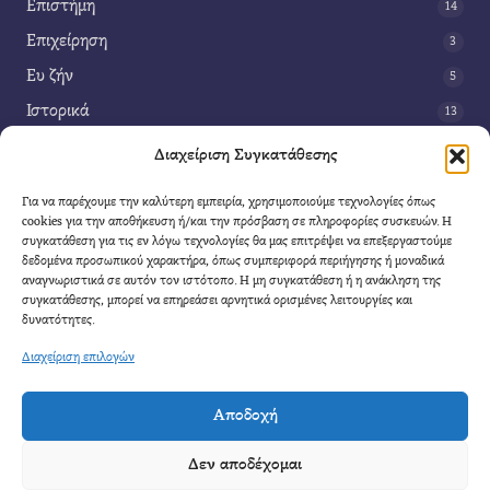
Επιστήμη
14
Επιχείρηση
3
Ευ ζήν
5
Ιστορικά
13
Κοινωνία
42
Διαχείριση Συγκατάθεσης
Περιβάλλον
14
Για να παρέχουμε την καλύτερη εμπειρία, χρησιμοποιούμε τεχνολογίες όπως
Τέχνη
3
cookies για την αποθήκευση ή/και την πρόσβαση σε πληροφορίες συσκευών. Η
συγκατάθεση για τις εν λόγω τεχνολογίες θα μας επιτρέψει να επεξεργαστούμε
Τεχνολογία
8
δεδομένα προσωπικού χαρακτήρα, όπως συμπεριφορά περιήγησης ή μοναδικά
αναγνωριστικά σε αυτόν τον ιστότοπο. Η μη συγκατάθεση ή η ανάκληση της
Υγεία
11
συγκατάθεσης, μπορεί να επηρεάσει αρνητικά ορισμένες λειτουργίες και
Φαντασία
δυνατότητες.
4
Διαχείριση επιλογών
Αποδοχή
Cool Mule
- 2026 |
Πολιτική Απορρήτου
|
Όροι Χρήσης
|
Επικοινωνία
Δεν αποδέχομαι
Απαγορεύετε η αναδημοσίευση μέρους η ολόκληρου του άρθρου χωρίς να αναφέρετε