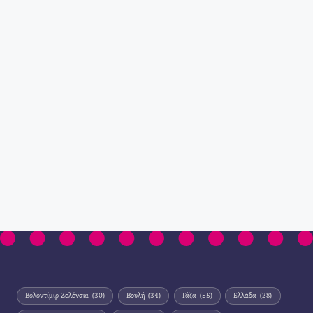
Βολοντίμιρ Ζελένσκι
(30)
Βουλή
(34)
Γάζα
(55)
Ελλάδα
(28)