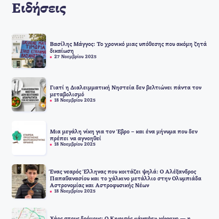
Ειδήσεις
Βασίλης Μάγγος: Το χρονικό μιας υπόθεσης που ακόμη ζητά
δικαίωση
27 Νοεμβρίου 2025
Γιατί η Διαλειμματική Νηστεία δεν βελτιώνει πάντα τον
μεταβολισμό
18 Νοεμβρίου 2025
Μια μεγάλη νίκη για τον Έβρο – και ένα μήνυμα που δεν
πρέπει να αγνοηθεί
18 Νοεμβρίου 2025
Ένας νεαρός Έλληνας που κοιτάζει ψηλά: Ο Αλέξανδρος
Παπαθανασίου και το χάλκινο μετάλλιο στην Ολυμπιάδα
Αστρονομίας και Αστροφυσικής Νέων
18 Νοεμβρίου 2025
Χάος στους δρόμους: Ο Κηφισός «άναψε» κόκκινο — η