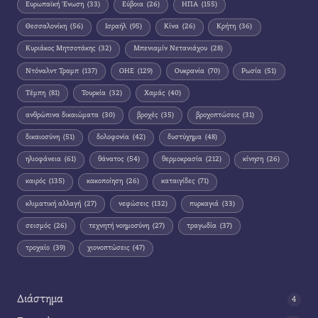
Ευρωπαϊκή Ένωση
(33)
Εύβοια
(26)
ΗΠΑ
(155)
Θεσσαλονίκη
(56)
Ισραήλ
(95)
Κίνα
(26)
Κρήτη
(36)
Κυριάκος Μητσοτάκης
(32)
Μπενιαμίν Νετανιάχου
(28)
Ντόναλντ Τραμπ
(137)
ΟΗΕ
(129)
Ουκρανία
(70)
Ρωσία
(51)
Τέμπη
(81)
Τουρκία
(32)
Χαμάς
(40)
ανθρώπινα δικαιώματα
(30)
βροχές
(35)
βροχοπτώσεις
(31)
δικαιοσύνη
(51)
δολοφονία
(42)
δυστύχημα
(48)
ηλιοφάνεια
(61)
θάνατος
(54)
θερμοκρασία
(212)
κίνηση
(26)
καιρός
(135)
κακοποίηση
(26)
καταιγίδες
(71)
κλιματική αλλαγή
(27)
νεφώσεις
(132)
πυρκαγιά
(33)
σεισμός
(26)
τεχνητή νοημοσύνη
(27)
τραγωδία
(37)
τροχαίο
(39)
χιονοπτώσεις
(47)
Διάστημα
4