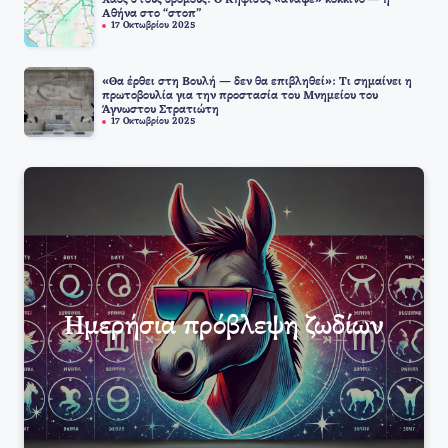
Αθήνα στο “στοπ”
17 Οκτωβρίου 2025
«Θα έρθει στη Βουλή — δεν θα επιβληθεί»: Τι σημαίνει η
πρωτοβουλία για την προστασία του Μνημείου του
Άγνωστου Στρατιώτη
17 Οκτωβρίου 2025
Ημερήσια πρόβλεψη ζωδίων