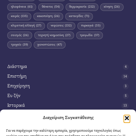
ηλιοφάνεια
(61)
θάνατος
(54)
θερμοκρασία
(212)
κίνηση
(26)
καιρός
(135)
κακοποίηση
(26)
καταιγίδες
(71)
κλιματική αλλαγή
(27)
νεφώσεις
(132)
πυρκαγιά
(33)
σεισμός
(26)
τεχνητή νοημοσύνη
(27)
τραγωδία
(37)
τροχαίο
(39)
χιονοπτώσεις
(47)
Διάστημα
4
Επιστήμη
14
Επιχείρηση
3
Ευ ζήν
5
Ιστορικά
13
Κοινωνία
42
Διαχείριση Συγκατάθεσης
Περιβάλλον
14
Για να παρέχουμε την καλύτερη εμπειρία, χρησιμοποιούμε τεχνολογίες όπως
Τέχνη
3