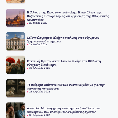
Η Άλωση της Κωνσταντινούπολης: Η κατάλυση της
Βυζαντινής αυτοκρατορίας και η γέννηση της Οθωμανικής
Δυναστείας
29 Μαΐου 2025
Σαϊεντολογισμός: Πλήρης ανάλυση ενός σύγχρονου
θρησκευτικού κινήματος
27 Μαΐου 2025
Εργατική Πρωτομαγιά: Από το Σικάγο του 1886 στη
σύγχρονη διεκδίκηση
30 Απριλίου 2025
Το πείραμα Universe 25: Ένα σκοτεινό μάθημα για την
κοινωνική κατάρρευση
29 Απριλίου 2025
Απιστία: Μια σύγχρονη επιστημονική ανάλυση του
φαινομένου που κλονίζει τις ανθρώπινες σχέσεις
28 Απριλίου 2025