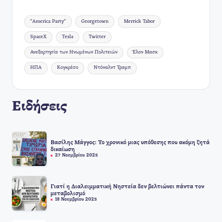
Ετικέτες:
"America Party"
Georgetown
Merrick Tabor
SpaceX
Tesla
Twitter
Ανεξαρτησία των Ηνωμένων Πολιτειών
Έλον Μασκ
ΗΠΑ
Κογκρέσο
Ντόναλντ Τραμπ
Ειδήσεις
Βασίλης Μάγγος: Το χρονικό μιας υπόθεσης που ακόμη ζητά
δικαίωση
27 Νοεμβρίου 2025
Γιατί η Διαλειμματική Νηστεία δεν βελτιώνει πάντα τον
μεταβολισμό
18 Νοεμβρίου 2025