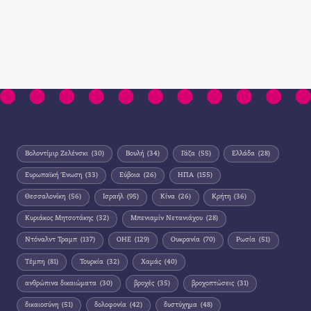
Βολοντίμιρ Ζελένσκι
(30)
Βουλή
(34)
Γάζα
(55)
Ελλάδα
(28)
Ευρωπαϊκή Ένωση
(33)
Εύβοια
(26)
ΗΠΑ
(155)
Θεσσαλονίκη
(56)
Ισραήλ
(95)
Κίνα
(26)
Κρήτη
(36)
Κυριάκος Μητσοτάκης
(32)
Μπενιαμίν Νετανιάχου
(28)
Ντόναλντ Τραμπ
(137)
ΟΗΕ
(129)
Ουκρανία
(70)
Ρωσία
(51)
Τέμπη
(81)
Τουρκία
(32)
Χαμάς
(40)
ανθρώπινα δικαιώματα
(30)
βροχές
(35)
βροχοπτώσεις
(31)
δικαιοσύνη
(51)
δολοφονία
(42)
δυστύχημα
(48)