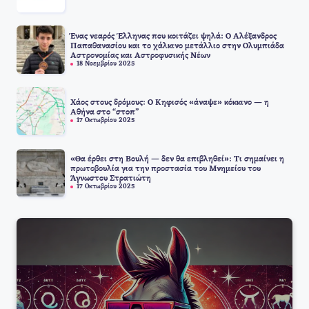
Ένας νεαρός Έλληνας που κοιτάζει ψηλά: Ο Αλέξανδρος
Παπαθανασίου και το χάλκινο μετάλλιο στην Ολυμπιάδα
Αστρονομίας και Αστροφυσικής Νέων
18 Νοεμβρίου 2025
Χάος στους δρόμους: Ο Κηφισός «άναψε» κόκκινο — η
Αθήνα στο “στοπ”
17 Οκτωβρίου 2025
«Θα έρθει στη Βουλή — δεν θα επιβληθεί»: Τι σημαίνει η
πρωτοβουλία για την προστασία του Μνημείου του
Άγνωστου Στρατιώτη
17 Οκτωβρίου 2025