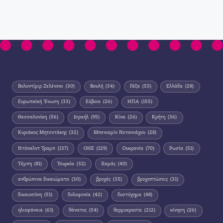
Βολοντίμιρ Ζελένσκι
(30)
Βουλή
(34)
Γάζα
(55)
Ελλάδα
(28)
Ευρωπαϊκή Ένωση
(33)
Εύβοια
(26)
ΗΠΑ
(155)
Θεσσαλονίκη
(56)
Ισραήλ
(95)
Κίνα
(26)
Κρήτη
(36)
Κυριάκος Μητσοτάκης
(32)
Μπενιαμίν Νετανιάχου
(28)
Ντόναλντ Τραμπ
(137)
ΟΗΕ
(129)
Ουκρανία
(70)
Ρωσία
(51)
Τέμπη
(81)
Τουρκία
(32)
Χαμάς
(40)
ανθρώπινα δικαιώματα
(30)
βροχές
(35)
βροχοπτώσεις
(31)
δικαιοσύνη
(51)
δολοφονία
(42)
δυστύχημα
(48)
ηλιοφάνεια
(61)
θάνατος
(54)
θερμοκρασία
(212)
κίνηση
(26)