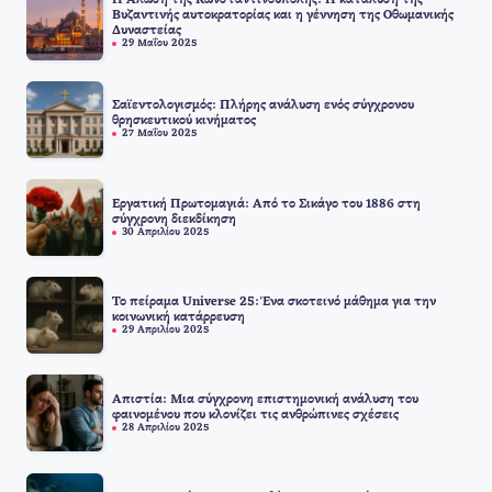
Η Άλωση της Κωνσταντινούπολης: Η κατάλυση της
Βυζαντινής αυτοκρατορίας και η γέννηση της Οθωμανικής
Δυναστείας
29 Μαΐου 2025
Σαϊεντολογισμός: Πλήρης ανάλυση ενός σύγχρονου
θρησκευτικού κινήματος
27 Μαΐου 2025
Εργατική Πρωτομαγιά: Από το Σικάγο του 1886 στη
σύγχρονη διεκδίκηση
30 Απριλίου 2025
Το πείραμα Universe 25: Ένα σκοτεινό μάθημα για την
κοινωνική κατάρρευση
29 Απριλίου 2025
Απιστία: Μια σύγχρονη επιστημονική ανάλυση του
φαινομένου που κλονίζει τις ανθρώπινες σχέσεις
28 Απριλίου 2025