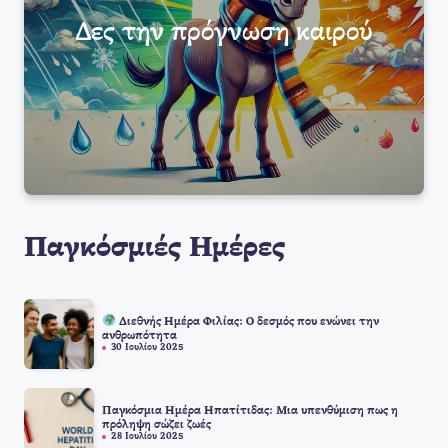
Δες την πρόγνωση καιρού
Παγκόσμιές Ημέρες
Διεθνής Ημέρα Φιλίας: Ο δεσμός που ενώνει την
ανθρωπότητα
30 Ιουλίου 2025
Παγκόσμια Ημέρα Ηπατίτιδας: Μια υπενθύμιση πως η
πρόληψη σώζει ζωές
28 Ιουλίου 2025