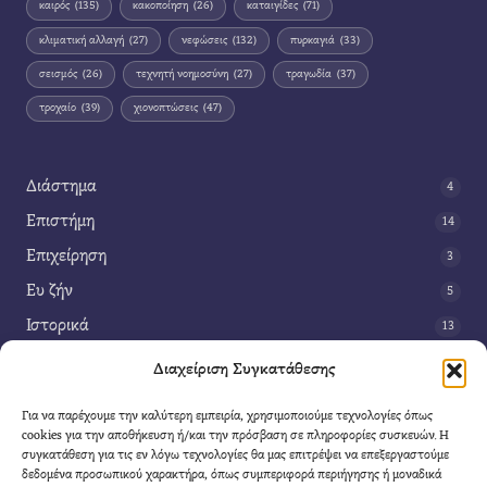
καιρός
(135)
κακοποίηση
(26)
καταιγίδες
(71)
κλιματική αλλαγή
(27)
νεφώσεις
(132)
πυρκαγιά
(33)
σεισμός
(26)
τεχνητή νοημοσύνη
(27)
τραγωδία
(37)
τροχαίο
(39)
χιονοπτώσεις
(47)
Διάστημα
4
Επιστήμη
14
Επιχείρηση
3
Ευ ζήν
5
Ιστορικά
13
Κοινωνία
42
Διαχείριση Συγκατάθεσης
Περιβάλλον
14
Για να παρέχουμε την καλύτερη εμπειρία, χρησιμοποιούμε τεχνολογίες όπως
Τέχνη
3
cookies για την αποθήκευση ή/και την πρόσβαση σε πληροφορίες συσκευών. Η
συγκατάθεση για τις εν λόγω τεχνολογίες θα μας επιτρέψει να επεξεργαστούμε
Τεχνολογία
8
δεδομένα προσωπικού χαρακτήρα, όπως συμπεριφορά περιήγησης ή μοναδικά