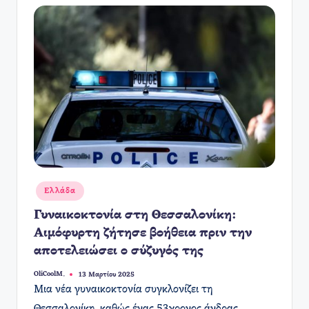
Αναρτήθηκε
Ελλάδα
σε
Γυναικοκτονία στη Θεσσαλονίκη:
Αιμόφυρτη ζήτησε βοήθεια πριν την
αποτελειώσει ο σύζυγός της
OliCoolM.
13 Μαρτίου 2025
Συγγραφέας:
​Μια νέα γυναικοκτονία συγκλονίζει τη
Θεσσαλονίκη, καθώς ένας 53χρονος άνδρας