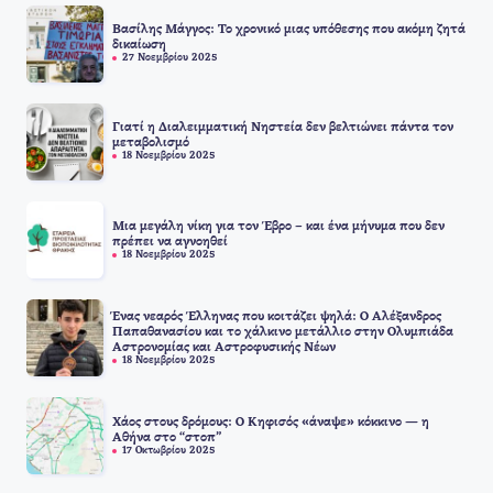
Βασίλης Μάγγος: Το χρονικό μιας υπόθεσης που ακόμη ζητά
δικαίωση
27 Νοεμβρίου 2025
Γιατί η Διαλειμματική Νηστεία δεν βελτιώνει πάντα τον
μεταβολισμό
18 Νοεμβρίου 2025
Μια μεγάλη νίκη για τον Έβρο – και ένα μήνυμα που δεν
πρέπει να αγνοηθεί
18 Νοεμβρίου 2025
Ένας νεαρός Έλληνας που κοιτάζει ψηλά: Ο Αλέξανδρος
Παπαθανασίου και το χάλκινο μετάλλιο στην Ολυμπιάδα
Αστρονομίας και Αστροφυσικής Νέων
18 Νοεμβρίου 2025
Χάος στους δρόμους: Ο Κηφισός «άναψε» κόκκινο — η
Αθήνα στο “στοπ”
17 Οκτωβρίου 2025