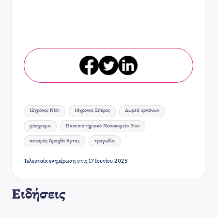
Ετικέτες:
12χρονος Νίσι
14χρονος Σπύρος
Δωρεά οργάνων
μόσχευμα
Πανεπιστημιακό Νοσοκομείο Ρίου
ποταμός Άραχθο Άρτας
τραγωδία
Τελευταία ενημέρωση στις 17 Ιουνίου 2025
Ειδήσεις