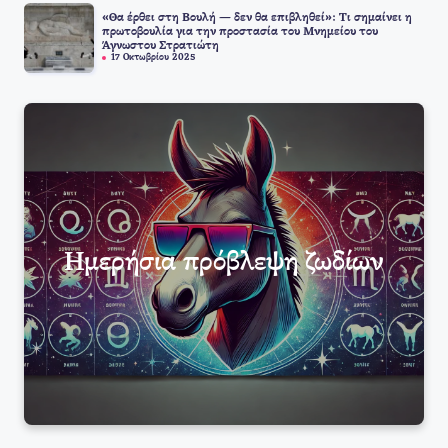
«Θα έρθει στη Βουλή — δεν θα επιβληθεί»: Τι σημαίνει η
πρωτοβουλία για την προστασία του Μνημείου του
Άγνωστου Στρατιώτη
17 Οκτωβρίου 2025
Ημερήσια πρόβλεψη ζωδίων