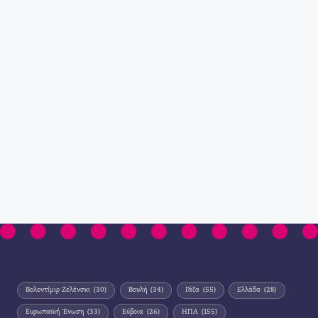
Βολοντίμιρ Ζελένσκι
(30)
Βουλή
(34)
Γάζα
(55)
Ελλάδα
(28)
Ευρωπαϊκή Ένωση
(33)
Εύβοια
(26)
ΗΠΑ
(155)