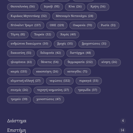
Θεσσαλονίκη
(56)
Ισραήλ
(95)
Κίνα
(26)
Κρήτη
(36)
Κυριάκος Μητσοτάκης
(32)
Μπενιαμίν Νετανιάχου
(28)
Ντόναλντ Τραμπ
(137)
ΟΗΕ
(129)
Ουκρανία
(70)
Ρωσία
(51)
Τέμπη
(81)
Τουρκία
(32)
Χαμάς
(40)
ανθρώπινα δικαιώματα
(30)
βροχές
(35)
βροχοπτώσεις
(31)
δικαιοσύνη
(51)
δολοφονία
(42)
δυστύχημα
(48)
ηλιοφάνεια
(61)
θάνατος
(54)
θερμοκρασία
(212)
κίνηση
(26)
καιρός
(135)
κακοποίηση
(26)
καταιγίδες
(71)
κλιματική αλλαγή
(27)
νεφώσεις
(132)
πυρκαγιά
(33)
σεισμός
(26)
τεχνητή νοημοσύνη
(27)
τραγωδία
(37)
τροχαίο
(39)
χιονοπτώσεις
(47)
Διάστημα
4
Επιστήμη
14