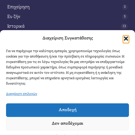
Επιχείρηση
3
Ευ ζήν
5
Ιστορικά
13
Κοινωνία
42
Διαχείριση Συγκατάθεσης
Περιβάλλον
14
Για να παρέχουμε την καλύτερη εμπειρία, χρησιμοποιούμε τεχνολογίες όπως
Τέχνη
3
cookies για την αποθήκευση ή/και την πρόσβαση σε πληροφορίες συσκευών. Η
συγκατάθεση για τις εν λόγω τεχνολογίες θα μας επιτρέψει να επεξεργαστούμε
Τεχνολογία
8
δεδομένα προσωπικού χαρακτήρα, όπως συμπεριφορά περιήγησης ή μοναδικά
αναγνωριστικά σε αυτόν τον ιστότοπο. Η μη συγκατάθεση ή η ανάκληση της
Υγεία
11
συγκατάθεσης, μπορεί να επηρεάσει αρνητικά ορισμένες λειτουργίες και
Φαντασία
δυνατότητες.
4
Διαχείριση επιλογών
Αποδοχή
Cool Mule
- 2026 |
Πολιτική Απορρήτου
|
Όροι Χρήσης
|
Επικοινωνία
Δεν αποδέχομαι
Απαγορεύετε η αναδημοσίευση μέρους η ολόκληρου του άρθρου χωρίς να αναφέρετε