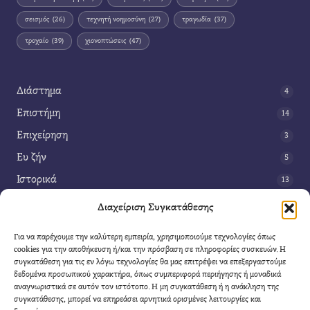
σεισμός
(26)
τεχνητή νοημοσύνη
(27)
τραγωδία
(37)
τροχαίο
(39)
χιονοπτώσεις
(47)
Διάστημα
4
Επιστήμη
14
Επιχείρηση
3
Ευ ζήν
5
Ιστορικά
13
Κοινωνία
42
Διαχείριση Συγκατάθεσης
Περιβάλλον
14
Για να παρέχουμε την καλύτερη εμπειρία, χρησιμοποιούμε τεχνολογίες όπως
Τέχνη
3
cookies για την αποθήκευση ή/και την πρόσβαση σε πληροφορίες συσκευών. Η
συγκατάθεση για τις εν λόγω τεχνολογίες θα μας επιτρέψει να επεξεργαστούμε
Τεχνολογία
8
δεδομένα προσωπικού χαρακτήρα, όπως συμπεριφορά περιήγησης ή μοναδικά
αναγνωριστικά σε αυτόν τον ιστότοπο. Η μη συγκατάθεση ή η ανάκληση της
Υγεία
11
συγκατάθεσης, μπορεί να επηρεάσει αρνητικά ορισμένες λειτουργίες και