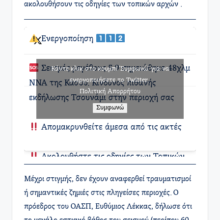
ακολουθήσουν τις οδηγίες των τοπικών αρχών .
Ενεργοποίηση
Σεισμός μεγέθους 5.9 σημειώθηκε 48χλμ
Κάντε κλικ στο κουμπί 'Συμφωνώ' για να
ενεργοποιήσετε το Twitter.
ΝΝΑ της Κάσου. Κίνδυνος πιθανής
Πολιτική Απορρήτου
εκδήλωσης Τσουνάμι στην περιοχή σας
Συμφωνώ
Απομακρυνθείτε άμεσα από τις ακτές
Ακολουθήστε τις οδηγίες των Τοπικών
Αρχών
@pyrosvestiki
Μέχρι στιγμής, δεν έχουν αναφερθεί τραυματισμοί
@hellenicpolice
ή σημαντικές ζημιές στις πληγείσες περιοχές. Ο
πρόεδρος του ΟΑΣΠ, Ευθύμιος Λέκκας, δήλωσε ότι
— 112 Greece (@112Greece)
May 13, 2025