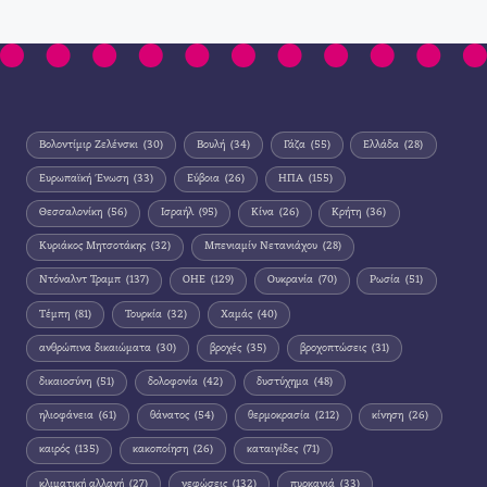
Βολοντίμιρ Ζελένσκι
(30)
Βουλή
(34)
Γάζα
(55)
Ελλάδα
(28)
Ευρωπαϊκή Ένωση
(33)
Εύβοια
(26)
ΗΠΑ
(155)
Θεσσαλονίκη
(56)
Ισραήλ
(95)
Κίνα
(26)
Κρήτη
(36)
Κυριάκος Μητσοτάκης
(32)
Μπενιαμίν Νετανιάχου
(28)
Ντόναλντ Τραμπ
(137)
ΟΗΕ
(129)
Ουκρανία
(70)
Ρωσία
(51)
Τέμπη
(81)
Τουρκία
(32)
Χαμάς
(40)
ανθρώπινα δικαιώματα
(30)
βροχές
(35)
βροχοπτώσεις
(31)
δικαιοσύνη
(51)
δολοφονία
(42)
δυστύχημα
(48)
ηλιοφάνεια
(61)
θάνατος
(54)
θερμοκρασία
(212)
κίνηση
(26)
καιρός
(135)
κακοποίηση
(26)
καταιγίδες
(71)
κλιματική αλλαγή
(27)
νεφώσεις
(132)
πυρκαγιά
(33)