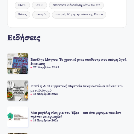
Ετικέτες:
EMSC
USGS
επείγουσα ειδοποίηση μέσω του 112
Κάσος
σεισμός
σεισμός 6.1 ριχτερ νότια της Κάσου
Ειδήσεις
Βασίλης Μάγγος: Το χρονικό μιας υπόθεσης που ακόμη ζητά
δικαίωση
27 Νοεμβρίου 2025
Γιατί η Διαλειμματική Νηστεία δεν βελτιώνει πάντα τον
μεταβολισμό
18 Νοεμβρίου 2025
Μια μεγάλη νίκη για τον Έβρο – και ένα μήνυμα που δεν
πρέπει να αγνοηθεί
18 Νοεμβρίου 2025