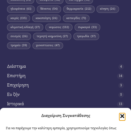
ηλιοφάνεια
(61)
θάνατος
(54)
θερμοκρασία
(212)
κίνηση
(26)
καιρός
(135)
κακοποίηση
(26)
καταιγίδες
(71)
κλιματική αλλαγή
(27)
νεφώσεις
(132)
πυρκαγιά
(33)
σεισμός
(26)
τεχνητή νοημοσύνη
(27)
τραγωδία
(37)
τροχαίο
(39)
χιονοπτώσεις
(47)
Διάστημα
4
Επιστήμη
14
Επιχείρηση
3
Ευ ζήν
5
Ιστορικά
13
Κοινωνία
42
Διαχείριση Συγκατάθεσης
Περιβάλλον
14
Για να παρέχουμε την καλύτερη εμπειρία, χρησιμοποιούμε τεχνολογίες όπως