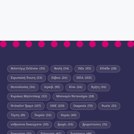
Βολοντίμιρ Ζελένσκι
(30)
Βουλή
(34)
Γάζα
(55)
Ελλάδα
(28)
Ευρωπαϊκή Ένωση
(33)
Εύβοια
(26)
ΗΠΑ
(155)
Θεσσαλονίκη
(56)
Ισραήλ
(95)
Κίνα
(26)
Κρήτη
(36)
Κυριάκος Μητσοτάκης
(32)
Μπενιαμίν Νετανιάχου
(28)
Ντόναλντ Τραμπ
(137)
ΟΗΕ
(129)
Ουκρανία
(70)
Ρωσία
(51)
Τέμπη
(81)
Τουρκία
(32)
Χαμάς
(40)
ανθρώπινα δικαιώματα
(30)
βροχές
(35)
βροχοπτώσεις
(31)
δικαιοσύνη
(51)
δολοφονία
(42)
δυστύχημα
(48)