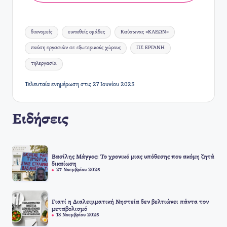
Ετικέτες:
διανομείς
ευπαθείς ομάδες
Καύσωνας «ΚΛΕΩΝ»
παύση εργασιών σε εξωτερικούς χώρους
ΠΣ ΕΡΓΑΝΗ
τηλεργασία
Τελευταία ενημέρωση στις 27 Ιουνίου 2025
Ειδήσεις
Βασίλης Μάγγος: Το χρονικό μιας υπόθεσης που ακόμη ζητά
δικαίωση
27 Νοεμβρίου 2025
Γιατί η Διαλειμματική Νηστεία δεν βελτιώνει πάντα τον
μεταβολισμό
18 Νοεμβρίου 2025