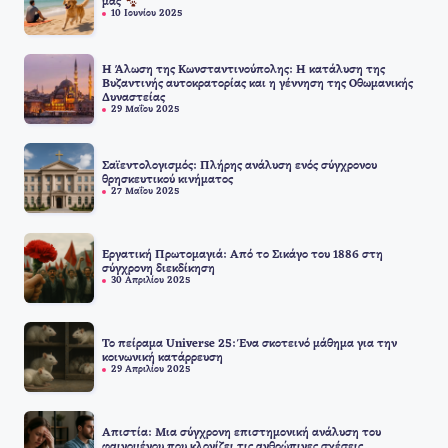
μας
10 Ιουνίου 2025
Η Άλωση της Κωνσταντινούπολης: Η κατάλυση της
Βυζαντινής αυτοκρατορίας και η γέννηση της Οθωμανικής
Δυναστείας
29 Μαΐου 2025
Σαϊεντολογισμός: Πλήρης ανάλυση ενός σύγχρονου
θρησκευτικού κινήματος
27 Μαΐου 2025
Εργατική Πρωτομαγιά: Από το Σικάγο του 1886 στη
σύγχρονη διεκδίκηση
30 Απριλίου 2025
Το πείραμα Universe 25: Ένα σκοτεινό μάθημα για την
κοινωνική κατάρρευση
29 Απριλίου 2025
Απιστία: Μια σύγχρονη επιστημονική ανάλυση του
φαινομένου που κλονίζει τις ανθρώπινες σχέσεις