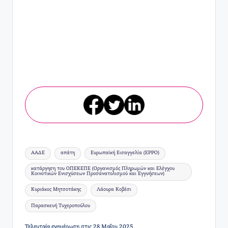
Ετικέτες:
ΑΑΔΕ
απάτη
Ευρωπαϊκή Εισαγγελία (EPPO)
κατάργηση του ΟΠΕΚΕΠΕ (Οργανισμός Πληρωμών και Ελέγχου
Κοινοτικών Ενισχύσεων Προσανατολισμού και Εγγυήσεων)
Κυριάκος Μητσοτάκης
Λάουρα Κοβέσι
Παρασκευή Τυχεροπούλου
Τελευταία ενημέρωση στις 28 Μαΐου 2025