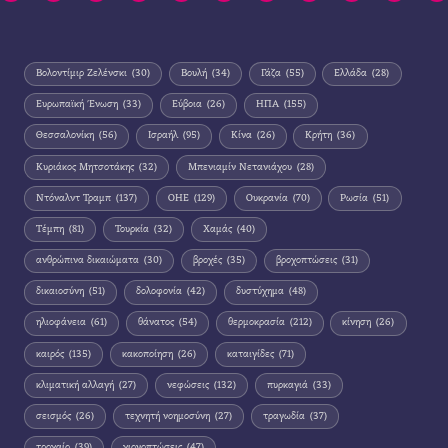
Βολοντίμιρ Ζελένσκι
(30)
Βουλή
(34)
Γάζα
(55)
Ελλάδα
(28)
Ευρωπαϊκή Ένωση
(33)
Εύβοια
(26)
ΗΠΑ
(155)
Θεσσαλονίκη
(56)
Ισραήλ
(95)
Κίνα
(26)
Κρήτη
(36)
Κυριάκος Μητσοτάκης
(32)
Μπενιαμίν Νετανιάχου
(28)
Ντόναλντ Τραμπ
(137)
ΟΗΕ
(129)
Ουκρανία
(70)
Ρωσία
(51)
Τέμπη
(81)
Τουρκία
(32)
Χαμάς
(40)
ανθρώπινα δικαιώματα
(30)
βροχές
(35)
βροχοπτώσεις
(31)
δικαιοσύνη
(51)
δολοφονία
(42)
δυστύχημα
(48)
ηλιοφάνεια
(61)
θάνατος
(54)
θερμοκρασία
(212)
κίνηση
(26)
καιρός
(135)
κακοποίηση
(26)
καταιγίδες
(71)
κλιματική αλλαγή
(27)
νεφώσεις
(132)
πυρκαγιά
(33)
σεισμός
(26)
τεχνητή νοημοσύνη
(27)
τραγωδία
(37)
τροχαίο
(39)
χιονοπτώσεις
(47)