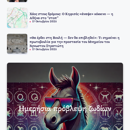
Χάος στους δρόμους: Ο Κηφισός «άναψε» κόκκινο — η
Αθήνα στο “στοπ”
17 Οκτωβρίου 2025
«Θα έρθει στη Βουλή — δεν θα επιβληθεί»: Τι σημαίνει η
πρωτοβουλία για την προστασία του Μνημείου του
Άγνωστου Στρατιώτη
17 Οκτωβρίου 2025
Ημερήσια πρόβλεψη ζωδίων