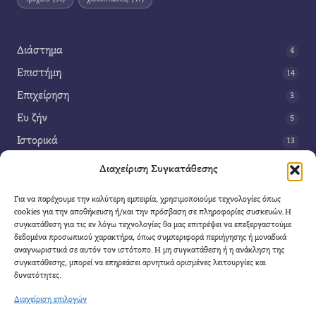
Διάστημα
4
Επιστήμη
14
Επιχείρηση
3
Ευ ζήν
5
Ιστορικά
13
Κοινωνία
42
Διαχείριση Συγκατάθεσης
Περιβάλλον
14
Για να παρέχουμε την καλύτερη εμπειρία, χρησιμοποιούμε τεχνολογίες όπως
Τέχνη
3
cookies για την αποθήκευση ή/και την πρόσβαση σε πληροφορίες συσκευών. Η
συγκατάθεση για τις εν λόγω τεχνολογίες θα μας επιτρέψει να επεξεργαστούμε
Τεχνολογία
8
δεδομένα προσωπικού χαρακτήρα, όπως συμπεριφορά περιήγησης ή μοναδικά
αναγνωριστικά σε αυτόν τον ιστότοπο. Η μη συγκατάθεση ή η ανάκληση της
Υγεία
11
συγκατάθεσης, μπορεί να επηρεάσει αρνητικά ορισμένες λειτουργίες και
Φαντασία
δυνατότητες.
4
Διαχείριση επιλογών