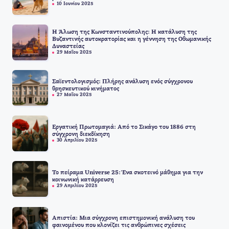
10 Ιουνίου 2025
Η Άλωση της Κωνσταντινούπολης: Η κατάλυση της
Βυζαντινής αυτοκρατορίας και η γέννηση της Οθωμανικής
Δυναστείας
29 Μαΐου 2025
Σαϊεντολογισμός: Πλήρης ανάλυση ενός σύγχρονου
θρησκευτικού κινήματος
27 Μαΐου 2025
Εργατική Πρωτομαγιά: Από το Σικάγο του 1886 στη
σύγχρονη διεκδίκηση
30 Απριλίου 2025
Το πείραμα Universe 25: Ένα σκοτεινό μάθημα για την
κοινωνική κατάρρευση
29 Απριλίου 2025
Απιστία: Μια σύγχρονη επιστημονική ανάλυση του
φαινομένου που κλονίζει τις ανθρώπινες σχέσεις