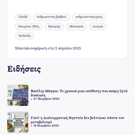
Ετικέτες:
USAID
ανθρωπιστική βοήθεια
ανθρωπιστική κρίση
Ηνωμένα Έθνη
Μιανμάρ
Μπανγκόκ
σεισμός
Ταϊλάνδη
Τελευταία ενημέρωση στις 5 Απριλίου 2025
Ειδήσεις
Βασίλης Μάγγος: Το χρονικό μιας υπόθεσης που ακόμη ζητά
δικαίωση
27 Νοεμβρίου 2025
Γιατί η Διαλειμματική Νηστεία δεν βελτιώνει πάντα τον
μεταβολισμό
18 Νοεμβρίου 2025