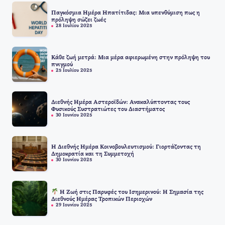
Παγκόσμια Ημέρα Ηπατίτιδας: Μια υπενθύμιση πως η
πρόληψη σώζει ζωές
28 Ιουλίου 2025
Κάθε ζωή μετρά: Μια μέρα αφιερωμένη στην πρόληψη του
πνιγμού
25 Ιουλίου 2025
Διεθνής Ημέρα Αστεροϊδών: Ανακαλύπτοντας τους
Φυσικούς Συστρατιώτες του Διαστήματος
30 Ιουνίου 2025
Η Διεθνής Ημέρα Κοινοβουλευτισμού: Γιορτάζοντας τη
Δημοκρατία και τη Συμμετοχή
30 Ιουνίου 2025
Η Ζωή στις Παρυφές του Ισημερινού: Η Σημασία της
Διεθνούς Ημέρας Τροπικών Περιοχών
29 Ιουνίου 2025