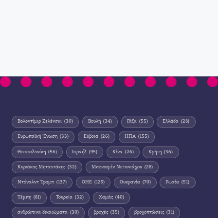
Βολοντίμιρ Ζελένσκι
(30)
Βουλή
(34)
Γάζα
(55)
Ελλάδα
(28)
Ευρωπαϊκή Ένωση
(33)
Εύβοια
(26)
ΗΠΑ
(155)
Θεσσαλονίκη
(56)
Ισραήλ
(95)
Κίνα
(26)
Κρήτη
(36)
Κυριάκος Μητσοτάκης
(32)
Μπενιαμίν Νετανιάχου
(28)
Ντόναλντ Τραμπ
(137)
ΟΗΕ
(129)
Ουκρανία
(70)
Ρωσία
(51)
Τέμπη
(81)
Τουρκία
(32)
Χαμάς
(40)
ανθρώπινα δικαιώματα
(30)
βροχές
(35)
βροχοπτώσεις
(31)