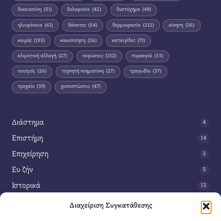
δικαιοσύνη
(51)
δολοφονία
(42)
δυστύχημα
(48)
ηλιοφάνεια
(61)
θάνατος
(54)
θερμοκρασία
(212)
κίνηση
(26)
καιρός
(135)
κακοποίηση
(26)
καταιγίδες
(71)
κλιματική αλλαγή
(27)
νεφώσεις
(132)
πυρκαγιά
(33)
σεισμός
(26)
τεχνητή νοημοσύνη
(27)
τραγωδία
(37)
τροχαίο
(39)
χιονοπτώσεις
(47)
Διάστημα
4
Επιστήμη
14
Επιχείρηση
3
Ευ ζήν
5
Ιστορικά
13
Κοινωνία
42
Διαχείριση Συγκατάθεσης
Περιβάλλον
14