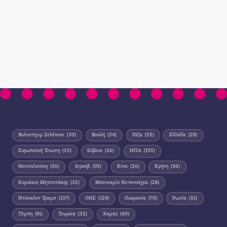
Βολοντίμιρ Ζελένσκι
(30)
Βουλή
(34)
Γάζα
(55)
Ελλάδα
(28)
Ευρωπαϊκή Ένωση
(33)
Εύβοια
(26)
ΗΠΑ
(155)
Θεσσαλονίκη
(56)
Ισραήλ
(95)
Κίνα
(26)
Κρήτη
(36)
Κυριάκος Μητσοτάκης
(32)
Μπενιαμίν Νετανιάχου
(28)
Ντόναλντ Τραμπ
(137)
ΟΗΕ
(129)
Ουκρανία
(70)
Ρωσία
(51)
Τέμπη
(81)
Τουρκία
(32)
Χαμάς
(40)