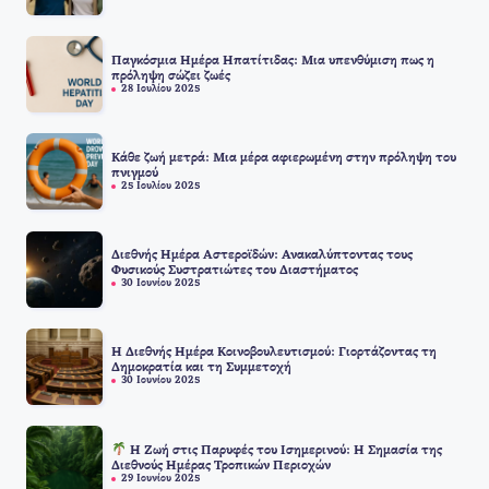
Παγκόσμια Ημέρα Ηπατίτιδας: Μια υπενθύμιση πως η
πρόληψη σώζει ζωές
28 Ιουλίου 2025
Κάθε ζωή μετρά: Μια μέρα αφιερωμένη στην πρόληψη του
πνιγμού
25 Ιουλίου 2025
Διεθνής Ημέρα Αστεροϊδών: Ανακαλύπτοντας τους
Φυσικούς Συστρατιώτες του Διαστήματος
30 Ιουνίου 2025
Η Διεθνής Ημέρα Κοινοβουλευτισμού: Γιορτάζοντας τη
Δημοκρατία και τη Συμμετοχή
30 Ιουνίου 2025
Η Ζωή στις Παρυφές του Ισημερινού: Η Σημασία της
Διεθνούς Ημέρας Τροπικών Περιοχών
29 Ιουνίου 2025