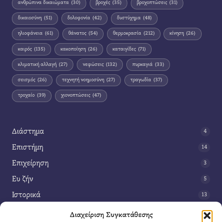
ανθρώπινα δικαιώματα
(30)
βροχές
(35)
βροχοπτώσεις
(31)
δικαιοσύνη
(51)
δολοφονία
(42)
δυστύχημα
(48)
ηλιοφάνεια
(61)
θάνατος
(54)
θερμοκρασία
(212)
κίνηση
(26)
καιρός
(135)
κακοποίηση
(26)
καταιγίδες
(71)
κλιματική αλλαγή
(27)
νεφώσεις
(132)
πυρκαγιά
(33)
σεισμός
(26)
τεχνητή νοημοσύνη
(27)
τραγωδία
(37)
τροχαίο
(39)
χιονοπτώσεις
(47)
Διάστημα
4
Επιστήμη
14
Επιχείρηση
3
Ευ ζήν
5
Ιστορικά
13
Κοινωνία
42
Διαχείριση Συγκατάθεσης