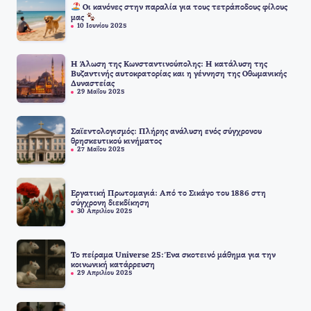
Οι κανόνες στην παραλία για τους τετράποδους φίλους
μας
10 Ιουνίου 2025
Η Άλωση της Κωνσταντινούπολης: Η κατάλυση της
Βυζαντινής αυτοκρατορίας και η γέννηση της Οθωμανικής
Δυναστείας
29 Μαΐου 2025
Σαϊεντολογισμός: Πλήρης ανάλυση ενός σύγχρονου
θρησκευτικού κινήματος
27 Μαΐου 2025
Εργατική Πρωτομαγιά: Από το Σικάγο του 1886 στη
σύγχρονη διεκδίκηση
30 Απριλίου 2025
Το πείραμα Universe 25: Ένα σκοτεινό μάθημα για την
κοινωνική κατάρρευση
29 Απριλίου 2025