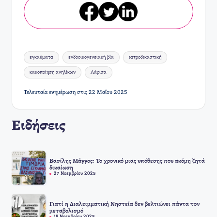
Ετικέτες:
εγκαύματα
ενδοοικογενειακή βία
ιατροδικαστική
κακοποίηση ανηλίκων
Λάρισα
Τελευταία ενημέρωση στις 22 Μαΐου 2025
Ειδήσεις
Βασίλης Μάγγος: Το χρονικό μιας υπόθεσης που ακόμη ζητά
δικαίωση
27 Νοεμβρίου 2025
Γιατί η Διαλειμματική Νηστεία δεν βελτιώνει πάντα τον
μεταβολισμό