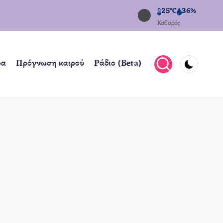
25°C
36%
Καθαρός
ρα
Πρόγνωση καιρού
Ράδιο (Beta)