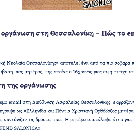
 οργάνωση στη Θεσσαλονίκη – Πώς το em
κή Νεολαία Θεσσαλονίκης» αποτελεί ένα από τα πιο σοβαρά π
αση μιας μητέρας, της οποίας ο 16χρονος γιος συμμετείχε στ
ση της οργάνωσης
υμο email στη Διεύθυνση Ασφαλείας Θεσσαλονίκης, εκφράζοντ
υπέγραψε ως «Ελληνίδα και Πόντια Χριστιανή Ορθόδοξος μητέρα
συντόνιζαν τις δράσεις τους. Η μητέρα αποκάλυψε ότι ο γιος 
DEFEND SALONICA» .