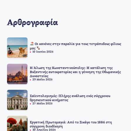
Αρθρογραφία
Οι κανόνες στην παραλία για τους τετράποδους φίλους
μας
10 Ιουνίου 2025
Η Άλωση της Κωνσταντινούπολης: Η κατάλυση της
Βυζαντινής αυτοκρατορίας και η γέννηση της Οθωμανικής
Δυναστείας
29 Μαΐου 2025
Σαϊεντολογισμός: Πλήρης ανάλυση ενός σύγχρονου
θρησκευτικού κινήματος
27 Μαΐου 2025
Εργατική Πρωτομαγιά: Από το Σικάγο του 1886 στη
σύγχρονη διεκδίκηση
30 Απριλίου 2025