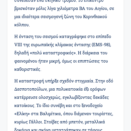
συνέθεσαν ένα σκηνικό τρόμου. Το επίκεντρο
βρισκόταν μόλις λίγα χιλιόμετρα ΒΑ του Αιγίου, σε
μια ιδιαίτερα σεισμογενή ζώνη του Κορινθιακού
κόλπου.
Η ένταση του σεισμού καταγράφηκε στο επίπεδο
VIII της ευρωπαϊκής κλίμακας έντασης (EMS-98),
δηλαδή «πολύ καταστροφικός». Η διάρκεια του
φαινομένου ήταν μικρή, όμως οι επιπτώσεις του
καθοριστικές.
Η καταστροφή υπήρξε σχεδόν στιγμιαία. Στην οδό
Δεσποτοπούλων, μια πολυκατοικία έξι ορόφων
κατέρρευσε ολοσχερώς, εγκλωβίζοντας δεκάδες
κατοίκους. Το ίδιο συνέβη και στο ξενοδοχείο
«Ελίκη» στα Βαλιμίτικα, όπου διέμεναν τουρίστες,
κυρίως Γάλλοι. Στοίβες από μπετόν, μεταλλικά
δοκάρια και σκόνη μετατράπηκαν σε τάφους.