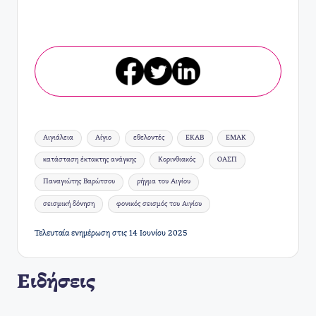
Ετικέτες:
Αιγιάλεια
Αίγιο
εθελοντές
ΕΚΑΒ
ΕΜΑΚ
κατάσταση έκτακτης ανάγκης
Κορινθιακός
ΟΑΣΠ
Παναγιώτης Βαρώτσου
ρήγμα του Αιγίου
σεισμική δόνηση
φονικός σεισμός του Αιγίου
Τελευταία ενημέρωση στις 14 Ιουνίου 2025
Ειδήσεις