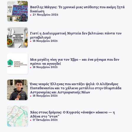
Βασίλης Μάγγος: Το χρονικό μιας υπόθεσης που ακόμη ζητά
δικαίωση
27 Νοεμβρίου 2025
Γιατί η Διαλειμματική Νηστεία δεν βελτιώνει πάντα τον
μεταβολισμό
18 Νοεμβρίου 2025
Μια μεγάλη νίκη για τον Έβρο – και ένα μήνυμα που δεν
πρέπει να αγνοηθεί
18 Νοεμβρίου 2025
Ένας νεαρός Έλληνας που κοιτάζει ψηλά: Ο Αλέξανδρος
Παπαθανασίου και το χάλκινο μετάλλιο στην Ολυμπιάδα
Αστρονομίας και Αστροφυσικής Νέων
18 Νοεμβρίου 2025
Χάος στους δρόμους: Ο Κηφισός «άναψε» κόκκινο — η
Αθήνα στο “στοπ”
17 Οκτωβρίου 2025