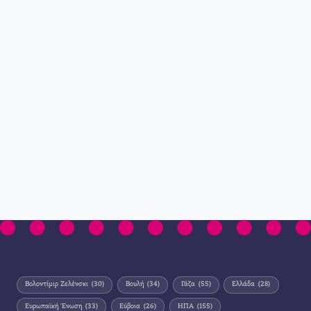
Βολοντίμιρ Ζελένσκι
(30)
Βουλή
(34)
Γάζα
(55)
Ελλάδα
(28)
Ευρωπαϊκή Ένωση
(33)
Εύβοια
(26)
ΗΠΑ
(155)