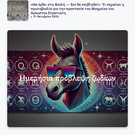
«Θα έρθει στη Βουλή — δεν θα επιβληθεί»: Τι σημαίνει η
πρωτοβουλία για την προστασία του Μνημείου του
Άγνωστου Στρατιώτη
17 Οκτωβρίου 2025
Ημερήσια πρόβλεψη ζωδίων