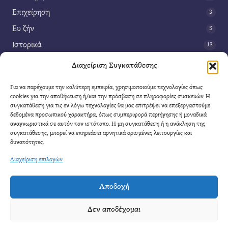
Επιχείρηση
3
Ευ ζήν
5
Ιστορικά
13
Κοινωνία
42
Διαχείριση Συγκατάθεσης
Περιβάλλον
14
Για να παρέχουμε την καλύτερη εμπειρία, χρησιμοποιούμε τεχνολογίες όπως
Τέχνη
3
cookies για την αποθήκευση ή/και την πρόσβαση σε πληροφορίες συσκευών. Η
συγκατάθεση για τις εν λόγω τεχνολογίες θα μας επιτρέψει να επεξεργαστούμε
Τεχνολογία
8
δεδομένα προσωπικού χαρακτήρα, όπως συμπεριφορά περιήγησης ή μοναδικά
αναγνωριστικά σε αυτόν τον ιστότοπο. Η μη συγκατάθεση ή η ανάκληση της
Υγεία
11
συγκατάθεσης, μπορεί να επηρεάσει αρνητικά ορισμένες λειτουργίες και
Φαντασία
δυνατότητες.
4
Διαχείριση επιλογών
Αποδοχή
Cool Mule
- 2026 |
Πολιτική Απορρήτου
|
Όροι Χρήσης
|
Επικοινωνία
Δεν αποδέχομαι
Απαγορεύετε η αναδημοσίευση μέρους η ολόκληρου του άρθρου χωρίς να αναφέρετε