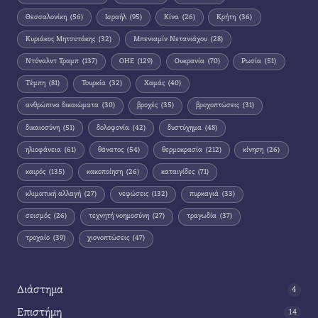
Θεσσαλονίκη
(56)
Ισραήλ
(95)
Κίνα
(26)
Κρήτη
(36)
Κυριάκος Μητσοτάκης
(32)
Μπενιαμίν Νετανιάχου
(28)
Ντόναλντ Τραμπ
(137)
ΟΗΕ
(129)
Ουκρανία
(70)
Ρωσία
(51)
Τέμπη
(81)
Τουρκία
(32)
Χαμάς
(40)
ανθρώπινα δικαιώματα
(30)
βροχές
(35)
βροχοπτώσεις
(31)
δικαιοσύνη
(51)
δολοφονία
(42)
δυστύχημα
(48)
ηλιοφάνεια
(61)
θάνατος
(54)
θερμοκρασία
(212)
κίνηση
(26)
καιρός
(135)
κακοποίηση
(26)
καταιγίδες
(71)
κλιματική αλλαγή
(27)
νεφώσεις
(132)
πυρκαγιά
(33)
σεισμός
(26)
τεχνητή νοημοσύνη
(27)
τραγωδία
(37)
τροχαίο
(39)
χιονοπτώσεις
(47)
Διάστημα
4
Επιστήμη
14