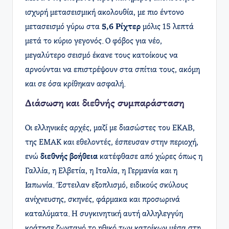
ισχυρή μετασεισμική ακολουθία, με πιο έντονο
μετασεισμό γύρω στα
5,6 Ρίχτερ
μόλις 15 λεπτά
μετά το κύριο γεγονός. Ο φόβος για νέο,
μεγαλύτερο σεισμό έκανε τους κατοίκους να
αρνούνται να επιστρέψουν στα σπίτια τους, ακόμη
και σε όσα κρίθηκαν ασφαλή.
Διάσωση και διεθνής συμπαράσταση
Οι ελληνικές αρχές, μαζί με διασώστες του ΕΚΑΒ,
της ΕΜΑΚ και εθελοντές, έσπευσαν στην περιοχή,
ενώ
διεθνής βοήθεια
κατέφθασε από χώρες όπως η
Γαλλία, η Ελβετία, η Ιταλία, η Γερμανία και η
Ιαπωνία. Έστειλαν εξοπλισμό, ειδικούς σκύλους
ανίχνευσης, σκηνές, φάρμακα και προσωρινά
καταλύματα. Η συγκινητική αυτή αλληλεγγύη
κράτησε ζωντανό το ηθικό των κατοίκων μέσα στη