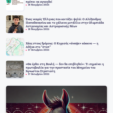
πρέπει να αγνοηθεί
18 Νοεμβρίου 2025
Ένας νεαρός Έλληνας που κοιτάζει ψηλά: Ο Αλέξανδρος
Παπαθανασίου και το χάλκινο μετάλλιο στην Ολυμπιάδα
Αστρονομίας και Αστροφυσικής Νέων
18 Νοεμβρίου 2025
Χάος στους δρόμους: Ο Κηφισός «άναψε» κόκκινο — η
Αθήνα στο “στοπ”
17 Οκτωβρίου 2025
«Θα έρθει στη Βουλή — δεν θα επιβληθεί»: Τι σημαίνει η
πρωτοβουλία για την προστασία του Μνημείου του
Άγνωστου Στρατιώτη
17 Οκτωβρίου 2025