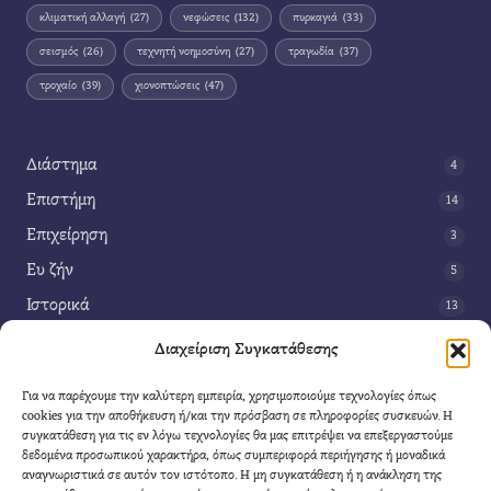
κλιματική αλλαγή
(27)
νεφώσεις
(132)
πυρκαγιά
(33)
σεισμός
(26)
τεχνητή νοημοσύνη
(27)
τραγωδία
(37)
τροχαίο
(39)
χιονοπτώσεις
(47)
Διάστημα
4
Επιστήμη
14
Επιχείρηση
3
Ευ ζήν
5
Ιστορικά
13
Κοινωνία
42
Διαχείριση Συγκατάθεσης
Περιβάλλον
14
Για να παρέχουμε την καλύτερη εμπειρία, χρησιμοποιούμε τεχνολογίες όπως
Τέχνη
3
cookies για την αποθήκευση ή/και την πρόσβαση σε πληροφορίες συσκευών. Η
συγκατάθεση για τις εν λόγω τεχνολογίες θα μας επιτρέψει να επεξεργαστούμε
Τεχνολογία
8
δεδομένα προσωπικού χαρακτήρα, όπως συμπεριφορά περιήγησης ή μοναδικά
αναγνωριστικά σε αυτόν τον ιστότοπο. Η μη συγκατάθεση ή η ανάκληση της
Υγεία
11