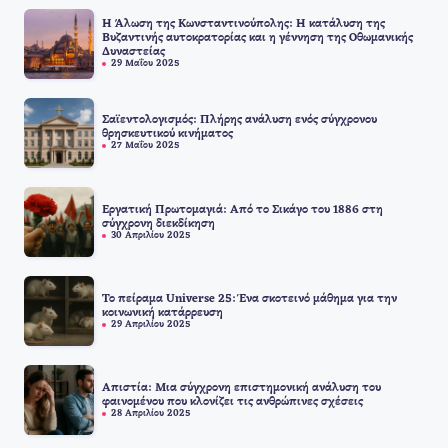
Η Άλωση της Κωνσταντινούπολης: Η κατάλυση της
Βυζαντινής αυτοκρατορίας και η γέννηση της Οθωμανικής
Δυναστείας
29 Μαΐου 2025
Σαϊεντολογισμός: Πλήρης ανάλυση ενός σύγχρονου
θρησκευτικού κινήματος
27 Μαΐου 2025
Εργατική Πρωτομαγιά: Από το Σικάγο του 1886 στη
σύγχρονη διεκδίκηση
30 Απριλίου 2025
Το πείραμα Universe 25: Ένα σκοτεινό μάθημα για την
κοινωνική κατάρρευση
29 Απριλίου 2025
Απιστία: Μια σύγχρονη επιστημονική ανάλυση του
φαινομένου που κλονίζει τις ανθρώπινες σχέσεις
28 Απριλίου 2025