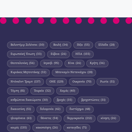
Βολοντίμιρ Ζελένσκι
(30)
Βουλή
(34)
Γάζα
(55)
Ελλάδα
(28)
Ευρωπαϊκή Ένωση
(33)
Εύβοια
(26)
ΗΠΑ
(155)
Θεσσαλονίκη
(56)
Ισραήλ
(95)
Κίνα
(26)
Κρήτη
(36)
Κυριάκος Μητσοτάκης
(32)
Μπενιαμίν Νετανιάχου
(28)
Ντόναλντ Τραμπ
(137)
ΟΗΕ
(129)
Ουκρανία
(70)
Ρωσία
(51)
Τέμπη
(81)
Τουρκία
(32)
Χαμάς
(40)
ανθρώπινα δικαιώματα
(30)
βροχές
(35)
βροχοπτώσεις
(31)
δικαιοσύνη
(51)
δολοφονία
(42)
δυστύχημα
(48)
ηλιοφάνεια
(61)
θάνατος
(54)
θερμοκρασία
(212)
κίνηση
(26)
καιρός
(135)
κακοποίηση
(26)
καταιγίδες
(71)