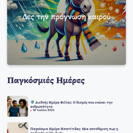
Δες την πρόγνωση καιρού
Παγκόσμιές Ημέρες
Διεθνής Ημέρα Φιλίας: Ο δεσμός που ενώνει την
ανθρωπότητα
30 Ιουλίου 2025
Παγκόσμια Ημέρα Ηπατίτιδας: Μια υπενθύμιση πως η