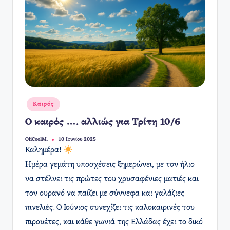
Αναρτήθηκε
Καιρός
σε
Ο καιρός …. αλλιώς για Τρίτη 10/6
OliCoolM.
10 Ιουνίου 2025
Συγγραφέας:
Καλημέρα!
Ημέρα γεμάτη υποσχέσεις ξημερώνει, με τον ήλιο
να στέλνει τις πρώτες του χρυσαφένιες ματιές και
τον ουρανό να παίζει με σύννεφα και γαλάζιες
πινελιές. Ο Ιούνιος συνεχίζει τις καλοκαιρινές του
πιρουέτες, και κάθε γωνιά της Ελλάδας έχει το δικό