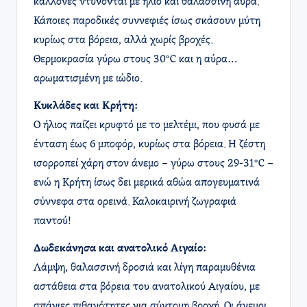
καλλονές ντύνονται με ήλιο και θαλασσινή αύρα.
Κάποιες παροδικές συννεφιές ίσως σκάσουν μύτη
κυρίως στα βόρεια, αλλά χωρίς βροχές.
Θερμοκρασία γύρω στους 30°C και η αύρα…
αρωματισμένη με ιώδιο.
Κυκλάδες και Κρήτη:
Ο ήλιος παίζει κρυφτό με το μελτέμι, που φυσά με
ένταση έως 6 μποφόρ, κυρίως στα βόρεια. Η ζέστη
ισορροπεί χάρη στον άνεμο – γύρω στους 29-31°C –
ενώ η Κρήτη ίσως δει μερικά αθώα απογευματινά
σύννεφα στα ορεινά. Καλοκαιρινή ζωγραφιά
παντού!
Δωδεκάνησα και ανατολικό Αιγαίο:
Λάμψη, θαλασσινή δροσιά και λίγη παραμυθένια
αστάθεια στα βόρεια του ανατολικού Αιγαίου, με
σπάνιες πιθανότητες για σύντομη βροχή. Οι άνεμοι