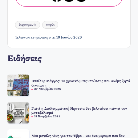
Ετικέτες:
θερμοκρασία
καιρός
Τελευταία ενημέρωση στις 10 Ιουνίου 2025
Ειδήσεις
Βασίλης Μάγγος: Το χρονικό μιας υπόθεσης που ακόμη ζητά
δικαίωση
27 Νοεμβρίου 2025
Γιατί η Διαλειμματική Νηστεία δεν βελτιώνει πάντα τον
μεταβολισμό
18 Νοεμβρίου 2025
Μια μεγάλη νίκη για τον Έβρο – και ένα μήνυμα που δεν