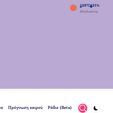
28°C
31%
Ηλιόλουστος
ρα
Πρόγνωση καιρού
Ράδιο (Beta)