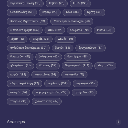
Ευρωπαϊκή Ένωση
(33)
Εύβοια
(26)
ΗΠΑ
(155)
Θεσσαλονίκη
(56)
Ισραήλ
(95)
Κίνα
(26)
Κρήτη
(36)
Κυριάκος Μητσοτάκης
(32)
Μπενιαμίν Νετανιάχου
(28)
Ντόναλντ Τραμπ
(137)
ΟΗΕ
(129)
Ουκρανία
(70)
Ρωσία
(51)
Τέμπη
(81)
Τουρκία
(32)
Χαμάς
(40)
ανθρώπινα δικαιώματα
(30)
βροχές
(35)
βροχοπτώσεις
(31)
δικαιοσύνη
(51)
δολοφονία
(42)
δυστύχημα
(48)
ηλιοφάνεια
(61)
θάνατος
(54)
θερμοκρασία
(212)
κίνηση
(26)
καιρός
(135)
κακοποίηση
(26)
καταιγίδες
(71)
κλιματική αλλαγή
(27)
νεφώσεις
(132)
πυρκαγιά
(33)
σεισμός
(26)
τεχνητή νοημοσύνη
(27)
τραγωδία
(37)
τροχαίο
(39)
χιονοπτώσεις
(47)
Διάστημα
4