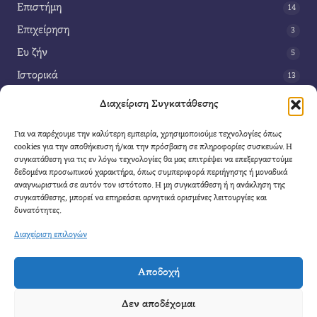
Επιστήμη
14
Επιχείρηση
3
Ευ ζήν
5
Ιστορικά
13
Κοινωνία
42
Διαχείριση Συγκατάθεσης
Περιβάλλον
14
Για να παρέχουμε την καλύτερη εμπειρία, χρησιμοποιούμε τεχνολογίες όπως
Τέχνη
3
cookies για την αποθήκευση ή/και την πρόσβαση σε πληροφορίες συσκευών. Η
συγκατάθεση για τις εν λόγω τεχνολογίες θα μας επιτρέψει να επεξεργαστούμε
Τεχνολογία
8
δεδομένα προσωπικού χαρακτήρα, όπως συμπεριφορά περιήγησης ή μοναδικά
αναγνωριστικά σε αυτόν τον ιστότοπο. Η μη συγκατάθεση ή η ανάκληση της
Υγεία
11
συγκατάθεσης, μπορεί να επηρεάσει αρνητικά ορισμένες λειτουργίες και
Φαντασία
δυνατότητες.
4
Διαχείριση επιλογών
Αποδοχή
Cool Mule
- 2026 |
Πολιτική Απορρήτου
|
Όροι Χρήσης
|
Επικοινωνία
Δεν αποδέχομαι