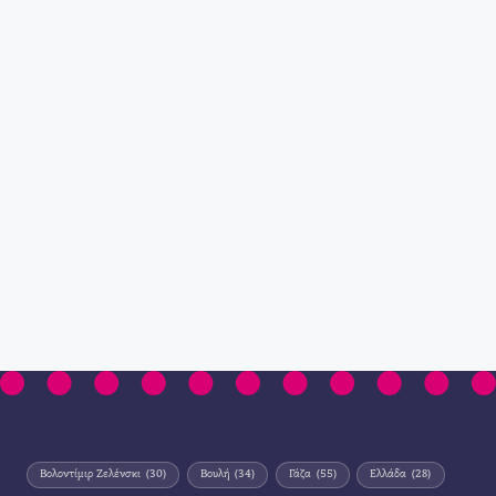
Βολοντίμιρ Ζελένσκι
(30)
Βουλή
(34)
Γάζα
(55)
Ελλάδα
(28)