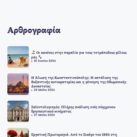
Αρθρογραφία
Οι κανόνες στην παραλία για τους τετράποδους φίλους
μας
10 Ιουνίου 2025
Η Άλωση της Κωνσταντινούπολης: Η κατάλυση της
Βυζαντινής αυτοκρατορίας και η γέννηση της Οθωμανικής
Δυναστείας
29 Μαΐου 2025
Σαϊεντολογισμός: Πλήρης ανάλυση ενός σύγχρονου
θρησκευτικού κινήματος
27 Μαΐου 2025
Εργατική Πρωτομαγιά: Από το Σικάγο του 1886 στη