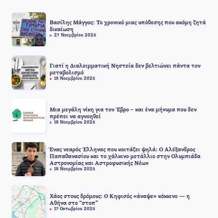
Βασίλης Μάγγος: Το χρονικό μιας υπόθεσης που ακόμη ζητά
δικαίωση
27 Νοεμβρίου 2025
Γιατί η Διαλειμματική Νηστεία δεν βελτιώνει πάντα τον
μεταβολισμό
18 Νοεμβρίου 2025
Μια μεγάλη νίκη για τον Έβρο – και ένα μήνυμα που δεν
πρέπει να αγνοηθεί
18 Νοεμβρίου 2025
Ένας νεαρός Έλληνας που κοιτάζει ψηλά: Ο Αλέξανδρος
Παπαθανασίου και το χάλκινο μετάλλιο στην Ολυμπιάδα
Αστρονομίας και Αστροφυσικής Νέων
18 Νοεμβρίου 2025
Χάος στους δρόμους: Ο Κηφισός «άναψε» κόκκινο — η
Αθήνα στο “στοπ”
17 Οκτωβρίου 2025