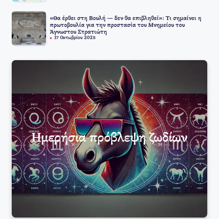
«Θα έρθει στη Βουλή — δεν θα επιβληθεί»: Τι σημαίνει η
πρωτοβουλία για την προστασία του Μνημείου του
Άγνωστου Στρατιώτη
17 Οκτωβρίου 2025
Ημερήσια πρόβλεψη ζωδίων