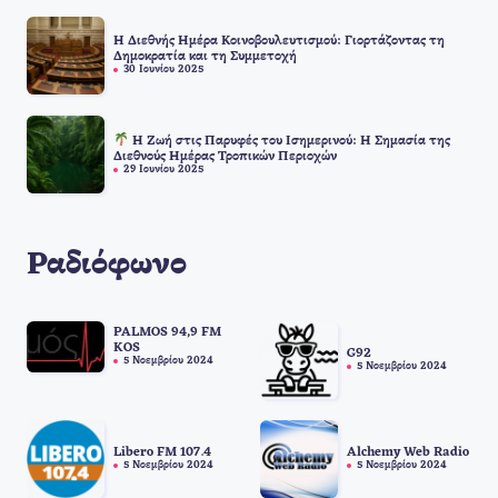
Η Διεθνής Ημέρα Κοινοβουλευτισμού: Γιορτάζοντας τη
Δημοκρατία και τη Συμμετοχή
30 Ιουνίου 2025
Η Ζωή στις Παρυφές του Ισημερινού: Η Σημασία της
Διεθνούς Ημέρας Τροπικών Περιοχών
29 Ιουνίου 2025
Ραδιόφωνο
PALMOS 94,9 FM
KOS
G92
5 Νοεμβρίου 2024
5 Νοεμβρίου 2024
Libero FM 107.4
Alchemy Web Radio
5 Νοεμβρίου 2024
5 Νοεμβρίου 2024