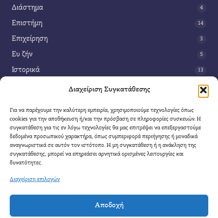
Διάστημα
4
Επιστήμη
14
Επιχείρηση
3
Ευ ζήν
5
Ιστορικά
13
Κοινωνία
42
Διαχείριση Συγκατάθεσης
Περιβάλλον
14
Για να παρέχουμε την καλύτερη εμπειρία, χρησιμοποιούμε τεχνολογίες όπως
Τέχνη
3
cookies για την αποθήκευση ή/και την πρόσβαση σε πληροφορίες συσκευών. Η
συγκατάθεση για τις εν λόγω τεχνολογίες θα μας επιτρέψει να επεξεργαστούμε
Τεχνολογία
8
δεδομένα προσωπικού χαρακτήρα, όπως συμπεριφορά περιήγησης ή μοναδικά
αναγνωριστικά σε αυτόν τον ιστότοπο. Η μη συγκατάθεση ή η ανάκληση της
Υγεία
11
συγκατάθεσης, μπορεί να επηρεάσει αρνητικά ορισμένες λειτουργίες και
Φαντασία
δυνατότητες.
4
Διαχείριση επιλογών
Αποδοχή
Cool Mule
- 2026 |
Πολιτική Απορρήτου
|
Όροι Χρήσης
|