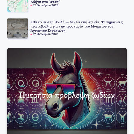
Αθήνα στο “στοπ”
17 Οκτωβρίου 2025
«Θα έρθει στη Βουλή — δεν θα επιβληθεί»: Τι σημαίνει η
πρωτοβουλία για την προστασία του Μνημείου του
Άγνωστου Στρατιώτη
17 Οκτωβρίου 2025
Ημερήσια πρόβλεψη ζωδίων