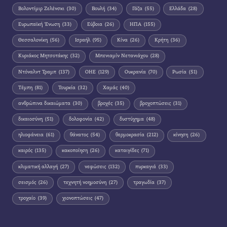
Βολοντίμιρ Ζελένσκι
(30)
Βουλή
(34)
Γάζα
(55)
Ελλάδα
(28)
Ευρωπαϊκή Ένωση
(33)
Εύβοια
(26)
ΗΠΑ
(155)
Θεσσαλονίκη
(56)
Ισραήλ
(95)
Κίνα
(26)
Κρήτη
(36)
Κυριάκος Μητσοτάκης
(32)
Μπενιαμίν Νετανιάχου
(28)
Ντόναλντ Τραμπ
(137)
ΟΗΕ
(129)
Ουκρανία
(70)
Ρωσία
(51)
Τέμπη
(81)
Τουρκία
(32)
Χαμάς
(40)
ανθρώπινα δικαιώματα
(30)
βροχές
(35)
βροχοπτώσεις
(31)
δικαιοσύνη
(51)
δολοφονία
(42)
δυστύχημα
(48)
ηλιοφάνεια
(61)
θάνατος
(54)
θερμοκρασία
(212)
κίνηση
(26)
καιρός
(135)
κακοποίηση
(26)
καταιγίδες
(71)
κλιματική αλλαγή
(27)
νεφώσεις
(132)
πυρκαγιά
(33)
σεισμός
(26)
τεχνητή νοημοσύνη
(27)
τραγωδία
(37)
τροχαίο
(39)
χιονοπτώσεις
(47)