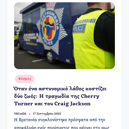
Αναρτήθηκε
Κόσμος
σε
Όταν ένα αστυνομικό λάθος κοστίζει
δύο ζωές: Η τραγωδία της Cherry
Turner και του Craig Jackson
OliCoolM.
17 Σεπτεμβρίου 2025
Συγγραφέας:
Η Βρετανία συγκλονίστηκε πρόσφατα από την
αποκάλυψη ενός πορίσματος που φέρνει στο φως