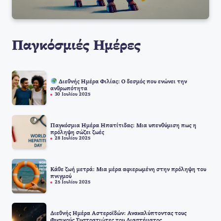
Παγκόσμιές Ημέρες
Διεθνής Ημέρα Φιλίας: Ο δεσμός που ενώνει την
ανθρωπότητα
30 Ιουλίου 2025
Παγκόσμια Ημέρα Ηπατίτιδας: Μια υπενθύμιση πως η
πρόληψη σώζει ζωές
28 Ιουλίου 2025
Κάθε ζωή μετρά: Μια μέρα αφιερωμένη στην πρόληψη του
πνιγμού
25 Ιουλίου 2025
Διεθνής Ημέρα Αστεροϊδών: Ανακαλύπτοντας τους
Φυσικούς Συστρατιώτες του Διαστήματος