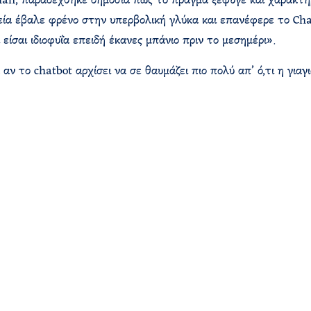
an, παραδέχθηκε δημόσια πως το πράγμα ξέφυγε και χαρακτήρ
εία έβαλε φρένο στην υπερβολική γλύκα και επανέφερε το Chat
είσαι ιδιοφυΐα επειδή έκανες μπάνιο πριν το μεσημέρι».
 αν το chatbot αρχίσει να σε θαυμάζει πιο πολύ απ’ ό,τι η για