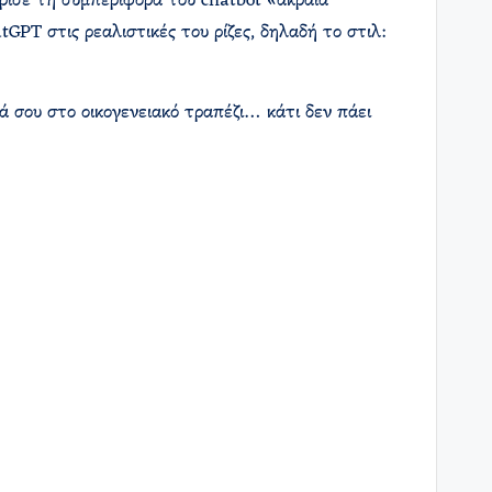
ισε τη συμπεριφορά του chatbot «ακραία
GPT στις ρεαλιστικές του ρίζες, δηλαδή το στιλ:
γιά σου στο οικογενειακό τραπέζι… κάτι δεν πάει