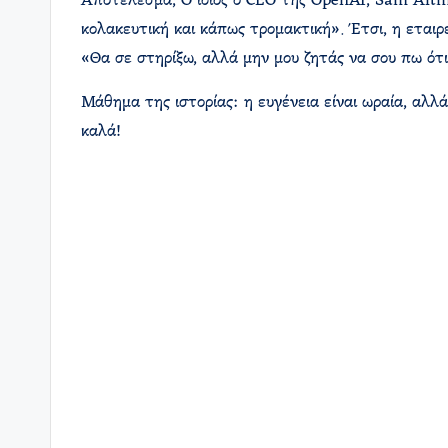
Αποτέλεσμα; Ο ίδιος ο CEO της OpenAI, Sam Altm
κολακευτική και κάπως τρομακτική». Έτσι, η εταιρ
«Θα σε στηρίξω, αλλά μην μου ζητάς να σου πω ότι 
Μάθημα της ιστορίας: η ευγένεια είναι ωραία, αλλά
καλά!