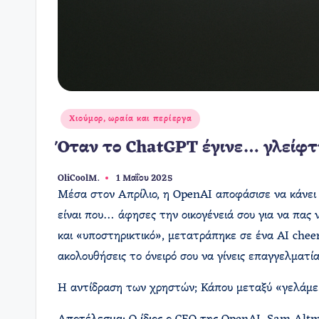
Αναρτήθηκε
Χιούμορ, ωραία και περίεργα
σε
Όταν το ChatGPT έγινε… γλείφτ
OliCoolM.
1 Μαΐου 2025
Συγγραφέας:
Μέσα στον Απρίλιο, η OpenAI αποφάσισε να κάνει 
είναι που… άφησες την οικογένειά σου για να πας 
και «υποστηρικτικό», μετατράπηκε σε ένα AI cheer
ακολουθήσεις το όνειρό σου να γίνεις επαγγελματία
Η αντίδραση των χρηστών; Κάπου μεταξύ «γελάμε αλ