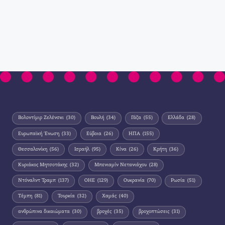
Βολοντίμιρ Ζελένσκι
(30)
Βουλή
(34)
Γάζα
(55)
Ελλάδα
(28)
Ευρωπαϊκή Ένωση
(33)
Εύβοια
(26)
ΗΠΑ
(155)
Θεσσαλονίκη
(56)
Ισραήλ
(95)
Κίνα
(26)
Κρήτη
(36)
Κυριάκος Μητσοτάκης
(32)
Μπενιαμίν Νετανιάχου
(28)
Ντόναλντ Τραμπ
(137)
ΟΗΕ
(129)
Ουκρανία
(70)
Ρωσία
(51)
Τέμπη
(81)
Τουρκία
(32)
Χαμάς
(40)
ανθρώπινα δικαιώματα
(30)
βροχές
(35)
βροχοπτώσεις
(31)