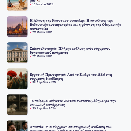
μας
10 Ιουνίου 2025
Η Άλωση της Κωνσταντινούπολης: Η κατάλυση της
Βυζαντινής αυτοκρατορίας και η γέννηση της Οθωμανικής
Δυναστείας
29 Μαΐου 2025
Σαϊεντολογισμός: Πλήρης ανάλυση ενός σύγχρονου
θρησκευτικού κινήματος
27 Μαΐου 2025
Εργατική Πρωτομαγιά: Από το Σικάγο του 1886 στη
σύγχρονη διεκδίκηση
30 Απριλίου 2025
Το πείραμα Universe 25: Ένα σκοτεινό μάθημα για την
κοινωνική κατάρρευση
29 Απριλίου 2025
Απιστία: Μια σύγχρονη επιστημονική ανάλυση του