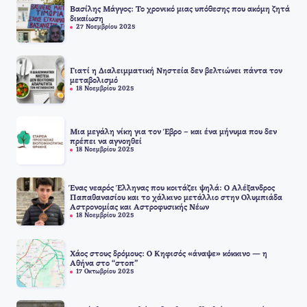
Βασίλης Μάγγος: Το χρονικό μιας υπόθεσης που ακόμη ζητά
δικαίωση
27 Νοεμβρίου 2025
Γιατί η Διαλειμματική Νηστεία δεν βελτιώνει πάντα τον
μεταβολισμό
18 Νοεμβρίου 2025
Μια μεγάλη νίκη για τον Έβρο – και ένα μήνυμα που δεν
πρέπει να αγνοηθεί
18 Νοεμβρίου 2025
Ένας νεαρός Έλληνας που κοιτάζει ψηλά: Ο Αλέξανδρος
Παπαθανασίου και το χάλκινο μετάλλιο στην Ολυμπιάδα
Αστρονομίας και Αστροφυσικής Νέων
18 Νοεμβρίου 2025
Χάος στους δρόμους: Ο Κηφισός «άναψε» κόκκινο — η
Αθήνα στο “στοπ”
17 Οκτωβρίου 2025