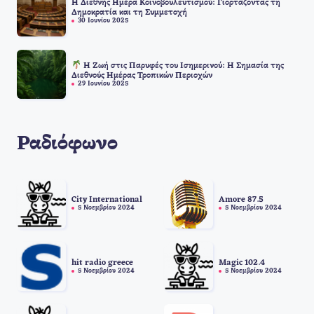
Η Διεθνής Ημέρα Κοινοβουλευτισμού: Γιορτάζοντας τη
Δημοκρατία και τη Συμμετοχή
30 Ιουνίου 2025
Η Ζωή στις Παρυφές του Ισημερινού: Η Σημασία της
Διεθνούς Ημέρας Τροπικών Περιοχών
29 Ιουνίου 2025
Ραδιόφωνο
City International
Amore 87.5
5 Νοεμβρίου 2024
5 Νοεμβρίου 2024
hit radio greece
Magic 102.4
5 Νοεμβρίου 2024
5 Νοεμβρίου 2024