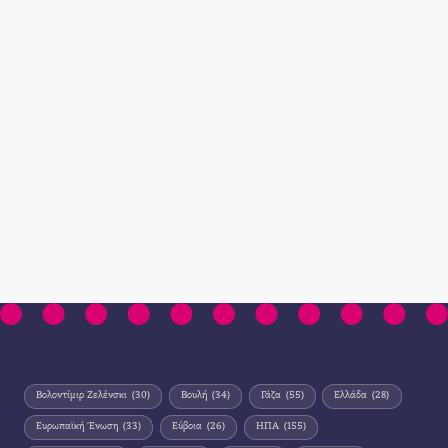
Βολοντίμιρ Ζελένσκι
(30)
Βουλή
(34)
Γάζα
(55)
Ελλάδα
(28)
Ευρωπαϊκή Ένωση
(33)
Εύβοια
(26)
ΗΠΑ
(155)