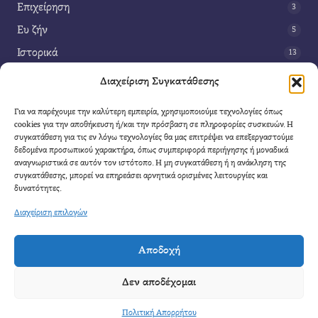
Επιχείρηση
3
Ευ ζήν
5
Ιστορικά
13
Κοινωνία
42
Διαχείριση Συγκατάθεσης
Περιβάλλον
14
Για να παρέχουμε την καλύτερη εμπειρία, χρησιμοποιούμε τεχνολογίες όπως
Τέχνη
3
cookies για την αποθήκευση ή/και την πρόσβαση σε πληροφορίες συσκευών. Η
συγκατάθεση για τις εν λόγω τεχνολογίες θα μας επιτρέψει να επεξεργαστούμε
Τεχνολογία
8
δεδομένα προσωπικού χαρακτήρα, όπως συμπεριφορά περιήγησης ή μοναδικά
αναγνωριστικά σε αυτόν τον ιστότοπο. Η μη συγκατάθεση ή η ανάκληση της
Υγεία
11
συγκατάθεσης, μπορεί να επηρεάσει αρνητικά ορισμένες λειτουργίες και
Φαντασία
δυνατότητες.
4
Διαχείριση επιλογών
Αποδοχή
Cool Mule
- 2026 |
Πολιτική Απορρήτου
|
Όροι Χρήσης
|
Επικοινωνία
Δεν αποδέχομαι
Απαγορεύετε η αναδημοσίευση μέρους η ολόκληρου του άρθρου χωρίς να αναφέρετε
καθαρά η πηγή.
Πολιτική Απορρήτου