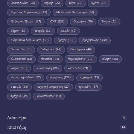
Θεσσαλονίκη
(56)
Ισραήλ
(95)
Κίνα
(26)
Κρήτη
(36)
Κυριάκος Μητσοτάκης
(32)
Μπενιαμίν Νετανιάχου
(28)
Ντόναλντ Τραμπ
(137)
ΟΗΕ
(129)
Ουκρανία
(70)
Ρωσία
(51)
Τέμπη
(81)
Τουρκία
(32)
Χαμάς
(40)
ανθρώπινα δικαιώματα
(30)
βροχές
(35)
βροχοπτώσεις
(31)
δικαιοσύνη
(51)
δολοφονία
(42)
δυστύχημα
(48)
ηλιοφάνεια
(61)
θάνατος
(54)
θερμοκρασία
(212)
κίνηση
(26)
καιρός
(135)
κακοποίηση
(26)
καταιγίδες
(71)
κλιματική αλλαγή
(27)
νεφώσεις
(132)
πυρκαγιά
(33)
σεισμός
(26)
τεχνητή νοημοσύνη
(27)
τραγωδία
(37)
τροχαίο
(39)
χιονοπτώσεις
(47)
Διάστημα
4
Επιστήμη
14