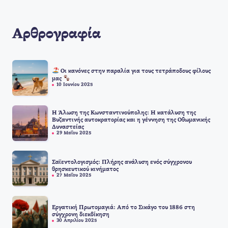
Αρθρογραφία
Οι κανόνες στην παραλία για τους τετράποδους φίλους
μας
10 Ιουνίου 2025
Η Άλωση της Κωνσταντινούπολης: Η κατάλυση της
Βυζαντινής αυτοκρατορίας και η γέννηση της Οθωμανικής
Δυναστείας
29 Μαΐου 2025
Σαϊεντολογισμός: Πλήρης ανάλυση ενός σύγχρονου
θρησκευτικού κινήματος
27 Μαΐου 2025
Εργατική Πρωτομαγιά: Από το Σικάγο του 1886 στη
σύγχρονη διεκδίκηση
30 Απριλίου 2025