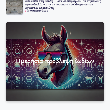
«Θα έρθει στη Βουλή — δεν θα επιβληθεί»: Τι σημαίνει η
πρωτοβουλία για την προστασία του Μνημείου του
Άγνωστου Στρατιώτη
17 Οκτωβρίου 2025
Ημερήσια πρόβλεψη ζωδίων