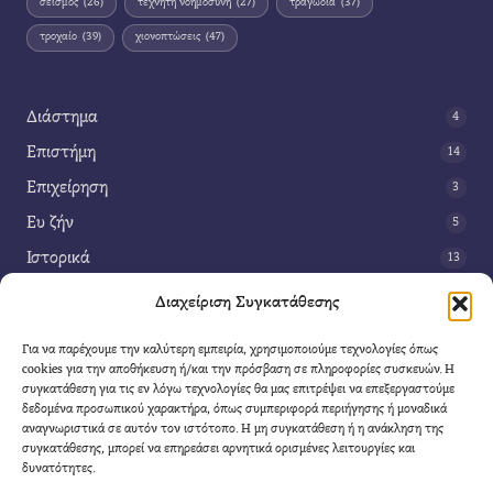
σεισμός
(26)
τεχνητή νοημοσύνη
(27)
τραγωδία
(37)
τροχαίο
(39)
χιονοπτώσεις
(47)
Διάστημα
4
Επιστήμη
14
Επιχείρηση
3
Ευ ζήν
5
Ιστορικά
13
Κοινωνία
42
Διαχείριση Συγκατάθεσης
Περιβάλλον
14
Για να παρέχουμε την καλύτερη εμπειρία, χρησιμοποιούμε τεχνολογίες όπως
Τέχνη
3
cookies για την αποθήκευση ή/και την πρόσβαση σε πληροφορίες συσκευών. Η
συγκατάθεση για τις εν λόγω τεχνολογίες θα μας επιτρέψει να επεξεργαστούμε
Τεχνολογία
8
δεδομένα προσωπικού χαρακτήρα, όπως συμπεριφορά περιήγησης ή μοναδικά
αναγνωριστικά σε αυτόν τον ιστότοπο. Η μη συγκατάθεση ή η ανάκληση της
Υγεία
11
συγκατάθεσης, μπορεί να επηρεάσει αρνητικά ορισμένες λειτουργίες και
Φαντασία
δυνατότητες.
4