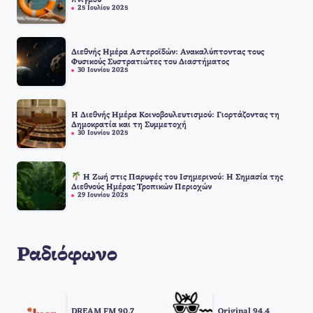
πνιγμού
25 Ιουλίου 2025
Διεθνής Ημέρα Αστεροϊδών: Ανακαλύπτοντας τους
Φυσικούς Συστρατιώτες του Διαστήματος
30 Ιουνίου 2025
Η Διεθνής Ημέρα Κοινοβουλευτισμού: Γιορτάζοντας τη
Δημοκρατία και τη Συμμετοχή
30 Ιουνίου 2025
Η Ζωή στις Παρυφές του Ισημερινού: Η Σημασία της
Διεθνούς Ημέρας Τροπικών Περιοχών
29 Ιουνίου 2025
Ραδιόφωνο
DREAM FM 90.7
Original 94.4