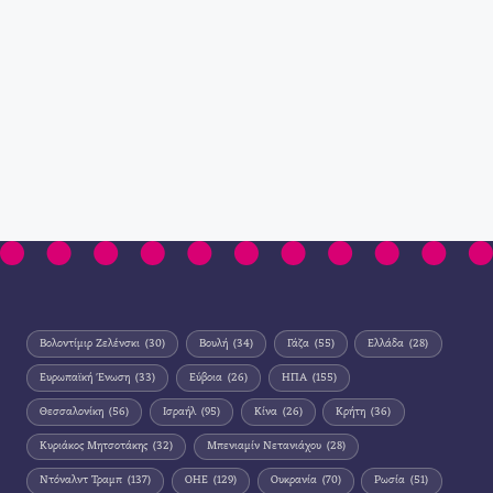
Βολοντίμιρ Ζελένσκι
(30)
Βουλή
(34)
Γάζα
(55)
Ελλάδα
(28)
Ευρωπαϊκή Ένωση
(33)
Εύβοια
(26)
ΗΠΑ
(155)
Θεσσαλονίκη
(56)
Ισραήλ
(95)
Κίνα
(26)
Κρήτη
(36)
Κυριάκος Μητσοτάκης
(32)
Μπενιαμίν Νετανιάχου
(28)
Ντόναλντ Τραμπ
(137)
ΟΗΕ
(129)
Ουκρανία
(70)
Ρωσία
(51)