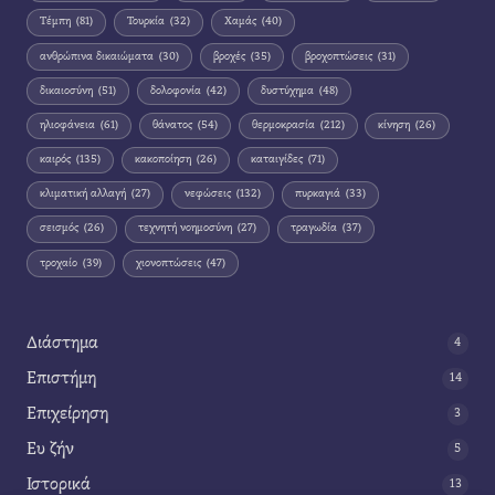
Τέμπη
(81)
Τουρκία
(32)
Χαμάς
(40)
ανθρώπινα δικαιώματα
(30)
βροχές
(35)
βροχοπτώσεις
(31)
δικαιοσύνη
(51)
δολοφονία
(42)
δυστύχημα
(48)
ηλιοφάνεια
(61)
θάνατος
(54)
θερμοκρασία
(212)
κίνηση
(26)
καιρός
(135)
κακοποίηση
(26)
καταιγίδες
(71)
κλιματική αλλαγή
(27)
νεφώσεις
(132)
πυρκαγιά
(33)
σεισμός
(26)
τεχνητή νοημοσύνη
(27)
τραγωδία
(37)
τροχαίο
(39)
χιονοπτώσεις
(47)
Διάστημα
4
Επιστήμη
14
Επιχείρηση
3
Ευ ζήν
5
Ιστορικά
13