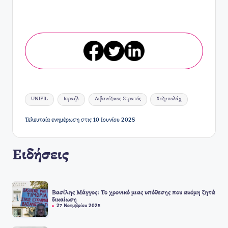
Ετικέτες:
UNIFIL
Ισραήλ
Λιβανέζικος Στρατός
Χεζμπολάχ
Τελευταία ενημέρωση στις 10 Ιουνίου 2025
Ειδήσεις
Βασίλης Μάγγος: Το χρονικό μιας υπόθεσης που ακόμη ζητά
δικαίωση
27 Νοεμβρίου 2025