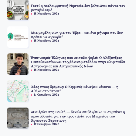
Γιατί η Διαλειμματική Νηστεία δεν βελτιώνει πάντα τον
μεταβολισμό
18 Νοεμβρίου 2025
Μια μεγάλη νίκη για τον Έβρο – και ένα μήνυμα που δεν
πρέπει να αγνοηθεί
18 Νοεμβρίου 2025
Ένας νεαρός Έλληνας που κοιτάζει ψηλά: Ο Αλέξανδρος
Παπαθανασίου και το χάλκινο μετάλλιο στην Ολυμπιάδα
Αστρονομίας και Αστροφυσικής Νέων
18 Νοεμβρίου 2025
Χάος στους δρόμους: Ο Κηφισός «άναψε» κόκκινο — η
Αθήνα στο “στοπ”
17 Οκτωβρίου 2025
«Θα έρθει στη Βουλή — δεν θα επιβληθεί»: Τι σημαίνει η
πρωτοβουλία για την προστασία του Μνημείου του
Άγνωστου Στρατιώτη
17 Οκτωβρίου 2025