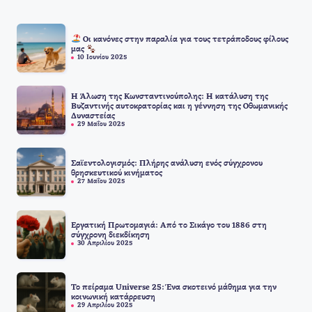
Οι κανόνες στην παραλία για τους τετράποδους φίλους
μας
10 Ιουνίου 2025
Η Άλωση της Κωνσταντινούπολης: Η κατάλυση της
Βυζαντινής αυτοκρατορίας και η γέννηση της Οθωμανικής
Δυναστείας
29 Μαΐου 2025
Σαϊεντολογισμός: Πλήρης ανάλυση ενός σύγχρονου
θρησκευτικού κινήματος
27 Μαΐου 2025
Εργατική Πρωτομαγιά: Από το Σικάγο του 1886 στη
σύγχρονη διεκδίκηση
30 Απριλίου 2025
Το πείραμα Universe 25: Ένα σκοτεινό μάθημα για την
κοινωνική κατάρρευση
29 Απριλίου 2025