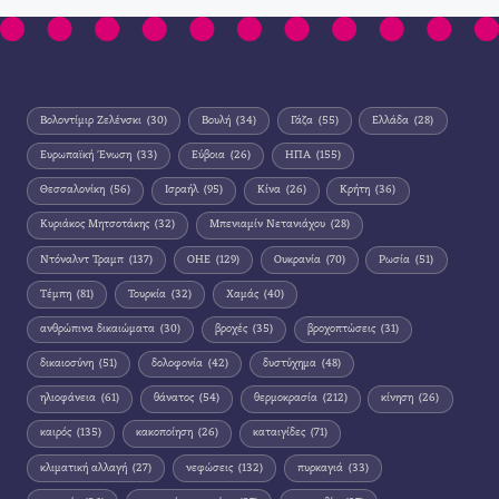
Βολοντίμιρ Ζελένσκι
(30)
Βουλή
(34)
Γάζα
(55)
Ελλάδα
(28)
Ευρωπαϊκή Ένωση
(33)
Εύβοια
(26)
ΗΠΑ
(155)
Θεσσαλονίκη
(56)
Ισραήλ
(95)
Κίνα
(26)
Κρήτη
(36)
Κυριάκος Μητσοτάκης
(32)
Μπενιαμίν Νετανιάχου
(28)
Ντόναλντ Τραμπ
(137)
ΟΗΕ
(129)
Ουκρανία
(70)
Ρωσία
(51)
Τέμπη
(81)
Τουρκία
(32)
Χαμάς
(40)
ανθρώπινα δικαιώματα
(30)
βροχές
(35)
βροχοπτώσεις
(31)
δικαιοσύνη
(51)
δολοφονία
(42)
δυστύχημα
(48)
ηλιοφάνεια
(61)
θάνατος
(54)
θερμοκρασία
(212)
κίνηση
(26)
καιρός
(135)
κακοποίηση
(26)
καταιγίδες
(71)
κλιματική αλλαγή
(27)
νεφώσεις
(132)
πυρκαγιά
(33)