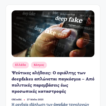
Αναρτήθηκε
Ελλάδα
Κόσμος
σε
Ψεύτικες αλήθειες: Ο εφιάλτης των
deepfakes απλώνεται παγκόσμια – Από
πολιτικές παρεμβάσεις έως
προσωπικές καταστροφές
OliCoolM.
27 Μαΐου 2025
Συγγραφέας:
Η ραγδαία εξάπλωση των deepfake τεχνολογιών