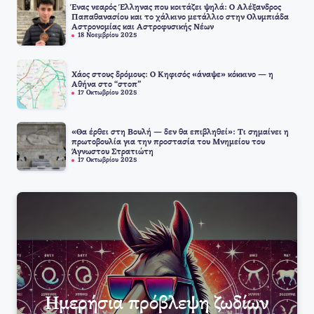
Ένας νεαρός Έλληνας που κοιτάζει ψηλά: Ο Αλέξανδρος
Παπαθανασίου και το χάλκινο μετάλλιο στην Ολυμπιάδα
Αστρονομίας και Αστροφυσικής Νέων
18 Νοεμβρίου 2025
Χάος στους δρόμους: Ο Κηφισός «άναψε» κόκκινο — η
Αθήνα στο “στοπ”
17 Οκτωβρίου 2025
«Θα έρθει στη Βουλή — δεν θα επιβληθεί»: Τι σημαίνει η
πρωτοβουλία για την προστασία του Μνημείου του
Άγνωστου Στρατιώτη
17 Οκτωβρίου 2025
Ημερήσια πρόβλεψη ζωδίων