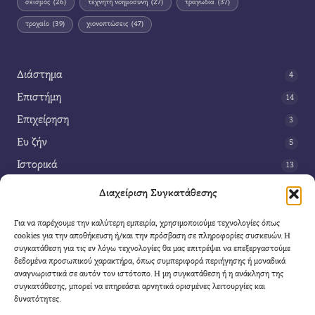
σεισμός
(26)
τεχνητή νοημοσύνη
(27)
τραγωδία
(37)
τροχαίο
(39)
χιονοπτώσεις
(47)
Διάστημα
4
Επιστήμη
14
Επιχείρηση
3
Ευ ζήν
5
Ιστορικά
13
Κοινωνία
42
Διαχείριση Συγκατάθεσης
Περιβάλλον
14
Για να παρέχουμε την καλύτερη εμπειρία, χρησιμοποιούμε τεχνολογίες όπως
Τέχνη
3
cookies για την αποθήκευση ή/και την πρόσβαση σε πληροφορίες συσκευών. Η
συγκατάθεση για τις εν λόγω τεχνολογίες θα μας επιτρέψει να επεξεργαστούμε
Τεχνολογία
8
δεδομένα προσωπικού χαρακτήρα, όπως συμπεριφορά περιήγησης ή μοναδικά
αναγνωριστικά σε αυτόν τον ιστότοπο. Η μη συγκατάθεση ή η ανάκληση της
Υγεία
11
συγκατάθεσης, μπορεί να επηρεάσει αρνητικά ορισμένες λειτουργίες και
Φαντασία
δυνατότητες.
4