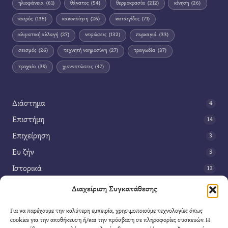
ηλιοφάνεια
(61)
θάνατος
(54)
θερμοκρασία
(212)
κίνηση
(26)
καιρός
(135)
κακοποίηση
(26)
καταιγίδες
(71)
κλιματική αλλαγή
(27)
νεφώσεις
(132)
πυρκαγιά
(33)
σεισμός
(26)
τεχνητή νοημοσύνη
(27)
τραγωδία
(37)
τροχαίο
(39)
χιονοπτώσεις
(47)
Διάστημα
4
Επιστήμη
14
Επιχείρηση
3
Ευ ζήν
5
Ιστορικά
13
Κοινωνία
42
Διαχείριση Συγκατάθεσης
Περιβάλλον
14
Για να παρέχουμε την καλύτερη εμπειρία, χρησιμοποιούμε τεχνολογίες όπως
Τέχνη
3
cookies για την αποθήκευση ή/και την πρόσβαση σε πληροφορίες συσκευών. Η