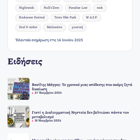
Nightwish
Null’o’Zero
Paradise Lost
rock
Rockwave Festival
Terra Vibe Park
W.A.S.P.
Zeal & Ardor
Μαλακάσα
μουσική
Τελευταία ενημέρωση στις 14 Ιουνίου 2025
Ειδήσεις
Βασίλης Μάγγος: Το χρονικό μιας υπόθεσης που ακόμη ζητά
δικαίωση
27 Νοεμβρίου 2025
Γιατί η Διαλειμματική Νηστεία δεν βελτιώνει πάντα τον
μεταβολισμό
18 Νοεμβρίου 2025