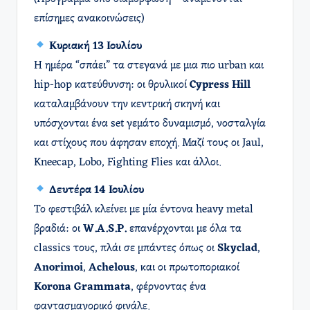
επίσημες ανακοινώσεις)
Κυριακή 13 Ιουλίου
Η ημέρα “σπάει” τα στεγανά με μια πιο urban και
hip-hop κατεύθυνση: οι θρυλικοί
Cypress Hill
καταλαμβάνουν την κεντρική σκηνή και
υπόσχονται ένα set γεμάτο δυναμισμό, νοσταλγία
και στίχους που άφησαν εποχή. Μαζί τους οι Jaul,
Kneecap, Lobo, Fighting Flies και άλλοι.
Δευτέρα 14 Ιουλίου
Το φεστιβάλ κλείνει με μία έντονα heavy metal
βραδιά: οι
W.A.S.P.
επανέρχονται με όλα τα
classics τους, πλάι σε μπάντες όπως οι
Skyclad
,
Anorimoi
,
Achelous
, και οι πρωτοποριακοί
Korona Grammata
, φέρνοντας ένα
φαντασμαγορικό φινάλε.