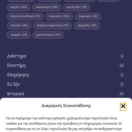
καιρός
(135)
κακοποίηση
(26)
καταιγίδες
(71)
κλιματική αλλαγή
(27)
νεφώσεις
(132)
πυρκαγιά
(33)
σεισμός
(26)
τεχνητή νοημοσύνη
(27)
τραγωδία
(37)
τροχαίο
(39)
χιονοπτώσεις
(47)
Διάστημα
4
Επιστήμη
14
Επιχείρηση
3
Ευ ζήν
5
Ιστορικά
13
Κοινωνία
42
Διαχείριση Συγκατάθεσης
Περιβάλλον
14
Για να παρέχουμε την καλύτερη εμπειρία, χρησιμοποιούμε τεχνολογίες όπως
Τέχνη
3
cookies για την αποθήκευση ή/και την πρόσβαση σε πληροφορίες συσκευών. Η
συγκατάθεση για τις εν λόγω τεχνολογίες θα μας επιτρέψει να επεξεργαστούμε
Τεχνολογία
8