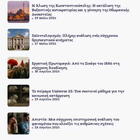
Η Άλωση της Κωνσταντινούπολης: Η κατάλυση της
Βυζαντινής αυτοκρατορίας και η γέννηση της Οθωμανικής
Δυναστείας
29 Μαΐου 2025
Σαϊεντολογισμός: Πλήρης ανάλυση ενός σύγχρονου
θρησκευτικού κινήματος
27 Μαΐου 2025
Εργατική Πρωτομαγιά: Από το Σικάγο του 1886 στη
σύγχρονη διεκδίκηση
30 Απριλίου 2025
Το πείραμα Universe 25: Ένα σκοτεινό μάθημα για την
κοινωνική κατάρρευση
29 Απριλίου 2025
Απιστία: Μια σύγχρονη επιστημονική ανάλυση του
φαινομένου που κλονίζει τις ανθρώπινες σχέσεις
28 Απριλίου 2025