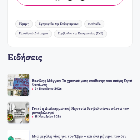
Ετικέτες:
δόμηση
Εφημερίδα της Κυβερνήσεως
οικόπεδα
Προεδρικό Διάταγμα
Συμβούλιο της Επικρατείας (ΣτΕ)
Ειδήσεις
Βασίλης Μάγγος: Το χρονικό μιας υπόθεσης που ακόμη ζητά
δικαίωση
27 Νοεμβρίου 2025
Γιατί η Διαλειμματική Νηστεία δεν βελτιώνει πάντα τον
μεταβολισμό
18 Νοεμβρίου 2025
Μια μεγάλη νίκη για τον Έβρο – και ένα μήνυμα που δεν