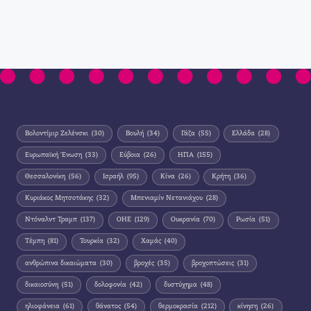
Βολοντίμιρ Ζελένσκι
(30)
Βουλή
(34)
Γάζα
(55)
Ελλάδα
(28)
Ευρωπαϊκή Ένωση
(33)
Εύβοια
(26)
ΗΠΑ
(155)
Θεσσαλονίκη
(56)
Ισραήλ
(95)
Κίνα
(26)
Κρήτη
(36)
Κυριάκος Μητσοτάκης
(32)
Μπενιαμίν Νετανιάχου
(28)
Ντόναλντ Τραμπ
(137)
ΟΗΕ
(129)
Ουκρανία
(70)
Ρωσία
(51)
Τέμπη
(81)
Τουρκία
(32)
Χαμάς
(40)
ανθρώπινα δικαιώματα
(30)
βροχές
(35)
βροχοπτώσεις
(31)
δικαιοσύνη
(51)
δολοφονία
(42)
δυστύχημα
(48)
ηλιοφάνεια
(61)
θάνατος
(54)
θερμοκρασία
(212)
κίνηση
(26)