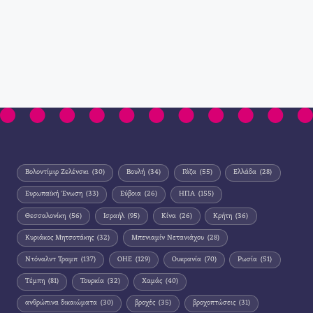
Βολοντίμιρ Ζελένσκι
(30)
Βουλή
(34)
Γάζα
(55)
Ελλάδα
(28)
Ευρωπαϊκή Ένωση
(33)
Εύβοια
(26)
ΗΠΑ
(155)
Θεσσαλονίκη
(56)
Ισραήλ
(95)
Κίνα
(26)
Κρήτη
(36)
Κυριάκος Μητσοτάκης
(32)
Μπενιαμίν Νετανιάχου
(28)
Ντόναλντ Τραμπ
(137)
ΟΗΕ
(129)
Ουκρανία
(70)
Ρωσία
(51)
Τέμπη
(81)
Τουρκία
(32)
Χαμάς
(40)
ανθρώπινα δικαιώματα
(30)
βροχές
(35)
βροχοπτώσεις
(31)