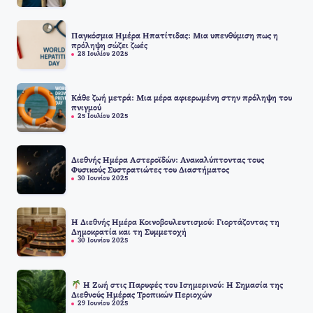
Παγκόσμια Ημέρα Ηπατίτιδας: Μια υπενθύμιση πως η
πρόληψη σώζει ζωές
28 Ιουλίου 2025
Κάθε ζωή μετρά: Μια μέρα αφιερωμένη στην πρόληψη του
πνιγμού
25 Ιουλίου 2025
Διεθνής Ημέρα Αστεροϊδών: Ανακαλύπτοντας τους
Φυσικούς Συστρατιώτες του Διαστήματος
30 Ιουνίου 2025
Η Διεθνής Ημέρα Κοινοβουλευτισμού: Γιορτάζοντας τη
Δημοκρατία και τη Συμμετοχή
30 Ιουνίου 2025
Η Ζωή στις Παρυφές του Ισημερινού: Η Σημασία της
Διεθνούς Ημέρας Τροπικών Περιοχών
29 Ιουνίου 2025