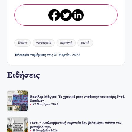
Ετικέτες:
Νίκαια
νοσοκομείο
πυρκαγιά
φωτιά
Τελευταία ενημέρωση στις 21 Μαρτίου 2025
Ειδήσεις
Βασίλης Μάγγος: Το χρονικό μιας υπόθεσης που ακόμη ζητά
δικαίωση
27 Νοεμβρίου 2025
Γιατί η Διαλειμματική Νηστεία δεν βελτιώνει πάντα τον
μεταβολισμό
18 Νοεμβρίου 2025