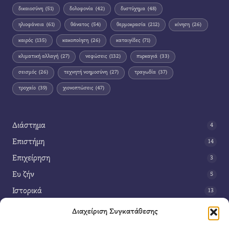
δικαιοσύνη
(51)
δολοφονία
(42)
δυστύχημα
(48)
ηλιοφάνεια
(61)
θάνατος
(54)
θερμοκρασία
(212)
κίνηση
(26)
καιρός
(135)
κακοποίηση
(26)
καταιγίδες
(71)
κλιματική αλλαγή
(27)
νεφώσεις
(132)
πυρκαγιά
(33)
σεισμός
(26)
τεχνητή νοημοσύνη
(27)
τραγωδία
(37)
τροχαίο
(39)
χιονοπτώσεις
(47)
Διάστημα
4
Επιστήμη
14
Επιχείρηση
3
Ευ ζήν
5
Ιστορικά
13
Κοινωνία
42
Διαχείριση Συγκατάθεσης
Περιβάλλον
14