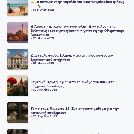
Οι κανόνες στην παραλία για τους τετράποδους φίλους
μας
10 Ιουνίου 2025
Η Άλωση της Κωνσταντινούπολης: Η κατάλυση της
Βυζαντινής αυτοκρατορίας και η γέννηση της Οθωμανικής
Δυναστείας
29 Μαΐου 2025
Σαϊεντολογισμός: Πλήρης ανάλυση ενός σύγχρονου
θρησκευτικού κινήματος
27 Μαΐου 2025
Εργατική Πρωτομαγιά: Από το Σικάγο του 1886 στη
σύγχρονη διεκδίκηση
30 Απριλίου 2025
Το πείραμα Universe 25: Ένα σκοτεινό μάθημα για την
κοινωνική κατάρρευση
29 Απριλίου 2025