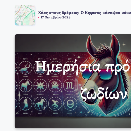
Χάος στους δρόμους: Ο Κηφισός «άναψε» κόκκ
17 Οκτωβρίου 2025
Ημερήσια πρ
ζωδίων