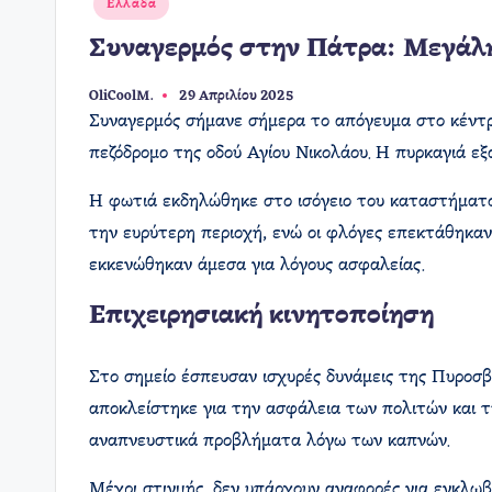
Αναρτήθηκε
Ελλάδα
σε
Συναγερμός στην Πάτρα: Μεγάλη
OliCoolM.
29 Απριλίου 2025
Συγγραφέας:
Συναγερμός σήμανε σήμερα το απόγευμα στο κέντρ
πεζόδρομο της οδού Αγίου Νικολάου. Η πυρκαγιά ε
Η φωτιά εκδηλώθηκε στο ισόγειο του καταστήματος
την ευρύτερη περιοχή, ενώ οι φλόγες επεκτάθηκαν 
εκκενώθηκαν άμεσα για λόγους ασφαλείας.​
Επιχειρησιακή κινητοποίηση
Στο σημείο έσπευσαν ισχυρές δυνάμεις της Πυροσβ
αποκλείστηκε για την ασφάλεια των πολιτών και 
αναπνευστικά προβλήματα λόγω των καπνών.​
Μέχρι στιγμής, δεν υπάρχουν αναφορές για εγκλωβ