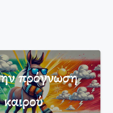
την πρόγνωση
καιρού