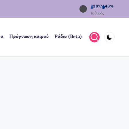
28°C
43%
Καθαρός
ρα
Πρόγνωση καιρού
Ράδιο (Beta)