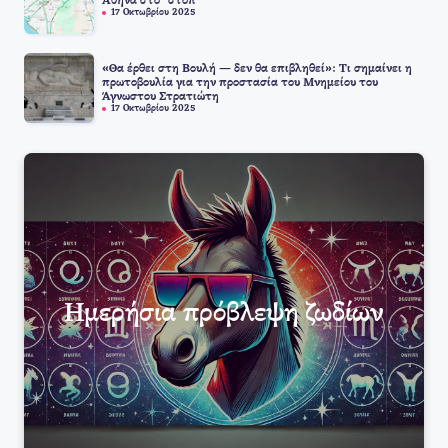
Αθήνα στο “στοπ”
17 Οκτωβρίου 2025
«Θα έρθει στη Βουλή — δεν θα επιβληθεί»: Τι σημαίνει η
πρωτοβουλία για την προστασία του Μνημείου του
Άγνωστου Στρατιώτη
17 Οκτωβρίου 2025
Ημερήσια πρόβλεψη ζωδίων