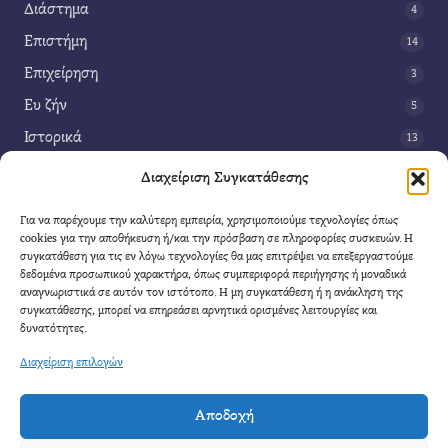
Διάστημα
4
Επιστήμη
14
Επιχείρηση
3
Ευ ζήν
5
Ιστορικά
13
Κοινωνία
42
Διαχείριση Συγκατάθεσης
Περιβάλλον
14
Για να παρέχουμε την καλύτερη εμπειρία, χρησιμοποιούμε τεχνολογίες όπως
Τέχνη
3
cookies για την αποθήκευση ή/και την πρόσβαση σε πληροφορίες συσκευών. Η
συγκατάθεση για τις εν λόγω τεχνολογίες θα μας επιτρέψει να επεξεργαστούμε
Τεχνολογία
8
δεδομένα προσωπικού χαρακτήρα, όπως συμπεριφορά περιήγησης ή μοναδικά
αναγνωριστικά σε αυτόν τον ιστότοπο. Η μη συγκατάθεση ή η ανάκληση της
Υγεία
11
συγκατάθεσης, μπορεί να επηρεάσει αρνητικά ορισμένες λειτουργίες και
Φαντασία
δυνατότητες.
4
Διαχείριση επιλογών
Αποδοχή
Cool Mule
- 2026 |
Πολιτική Απορρήτου
|
Όροι Χρήσης
|