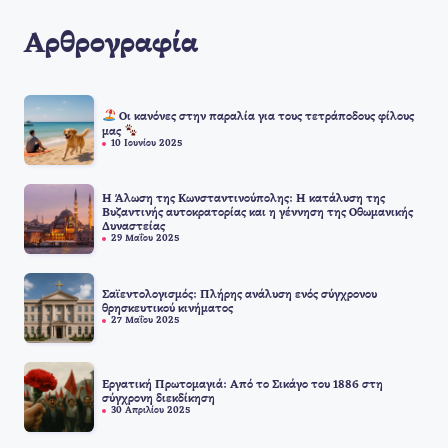
Αρθρογραφία
Οι κανόνες στην παραλία για τους τετράποδους φίλους
μας
10 Ιουνίου 2025
Η Άλωση της Κωνσταντινούπολης: Η κατάλυση της
Βυζαντινής αυτοκρατορίας και η γέννηση της Οθωμανικής
Δυναστείας
29 Μαΐου 2025
Σαϊεντολογισμός: Πλήρης ανάλυση ενός σύγχρονου
θρησκευτικού κινήματος
27 Μαΐου 2025
Εργατική Πρωτομαγιά: Από το Σικάγο του 1886 στη
σύγχρονη διεκδίκηση
30 Απριλίου 2025