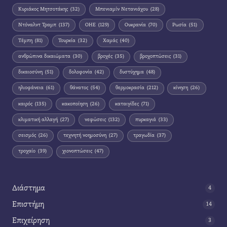
Κυριάκος Μητσοτάκης
(32)
Μπενιαμίν Νετανιάχου
(28)
Ντόναλντ Τραμπ
(137)
ΟΗΕ
(129)
Ουκρανία
(70)
Ρωσία
(51)
Τέμπη
(81)
Τουρκία
(32)
Χαμάς
(40)
ανθρώπινα δικαιώματα
(30)
βροχές
(35)
βροχοπτώσεις
(31)
δικαιοσύνη
(51)
δολοφονία
(42)
δυστύχημα
(48)
ηλιοφάνεια
(61)
θάνατος
(54)
θερμοκρασία
(212)
κίνηση
(26)
καιρός
(135)
κακοποίηση
(26)
καταιγίδες
(71)
κλιματική αλλαγή
(27)
νεφώσεις
(132)
πυρκαγιά
(33)
σεισμός
(26)
τεχνητή νοημοσύνη
(27)
τραγωδία
(37)
τροχαίο
(39)
χιονοπτώσεις
(47)
Διάστημα
4
Επιστήμη
14
Επιχείρηση
3