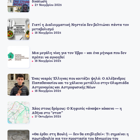
δικαίωση
27 Νοεμβρίου 2025
Γιατί η Διαλειμματική Νηστεία δεν βελτιώνει πάντα τον
μεταβολισμό
18 Νοεμβρίου 2025
Μια μεγάλη νίκη για τον Έβρο – και ένα μήνυμα που δεν
πρέπει να αγνοηθεί
18 Νοεμβρίου 2025
Ένας νεαρός Έλληνας που κοιτάζει ψηλά: Ο Αλέξανδρος
Παπαθανασίου και το χάλκινο μετάλλιο στην Ολυμπιάδα
Αστρονομίας και Αστροφυσικής Νέων
18 Νοεμβρίου 2025
Χάος στους δρόμους: Ο Κηφισός «άναψε» κόκκινο — η
Αθήνα στο “στοπ”
17 Οκτωβρίου 2025
«Θα έρθει στη Βουλή — δεν θα επιβληθεί»: Τι σημαίνει η
πρωτοβουλία για την προστασία του Μνημείου του