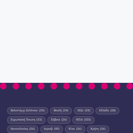
Βολοντίμιρ Ζελένσκι
(30)
Βουλή
(34)
Γάζα
(55)
Ελλάδα
(28)
Ευρωπαϊκή Ένωση
(33)
Εύβοια
(26)
ΗΠΑ
(155)
Θεσσαλονίκη
(56)
Ισραήλ
(95)
Κίνα
(26)
Κρήτη
(36)