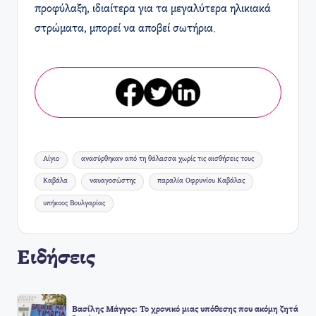
προφύλαξη, ιδιαίτερα για τα μεγαλύτερα ηλικιακά
στρώματα, μπορεί να αποβεί σωτήρια.
Ετικέτες:
Αίγιο
ανασύρθηκαν από τη θάλασσα χωρίς τις αισθήσεις τους
Καβάλα
ναυαγοσώστης
παραλία Οφρυνίου Καβάλας
υπήκοος Βουλγαρίας
Ειδήσεις
Βασίλης Μάγγος: Το χρονικό μιας υπόθεσης που ακόμη ζητά