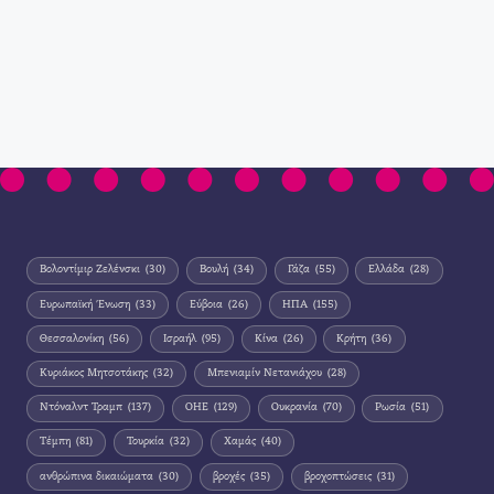
Βολοντίμιρ Ζελένσκι
(30)
Βουλή
(34)
Γάζα
(55)
Ελλάδα
(28)
Ευρωπαϊκή Ένωση
(33)
Εύβοια
(26)
ΗΠΑ
(155)
Θεσσαλονίκη
(56)
Ισραήλ
(95)
Κίνα
(26)
Κρήτη
(36)
Κυριάκος Μητσοτάκης
(32)
Μπενιαμίν Νετανιάχου
(28)
Ντόναλντ Τραμπ
(137)
ΟΗΕ
(129)
Ουκρανία
(70)
Ρωσία
(51)
Τέμπη
(81)
Τουρκία
(32)
Χαμάς
(40)
ανθρώπινα δικαιώματα
(30)
βροχές
(35)
βροχοπτώσεις
(31)