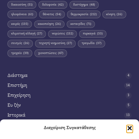
δικαιοσύνη
(51)
δολοφονία
(42)
δυστύχημα
(48)
ηλιοφάνεια
(61)
θάνατος
(54)
θερμοκρασία
(212)
κίνηση
(26)
καιρός
(135)
κακοποίηση
(26)
καταιγίδες
(71)
κλιματική αλλαγή
(27)
νεφώσεις
(132)
πυρκαγιά
(33)
σεισμός
(26)
τεχνητή νοημοσύνη
(27)
τραγωδία
(37)
τροχαίο
(39)
χιονοπτώσεις
(47)
Διάστημα
4
Επιστήμη
14
Επιχείρηση
3
Ευ ζήν
5
Ιστορικά
13
Κοινωνία
42
Διαχείριση Συγκατάθεσης
Περιβάλλον
14