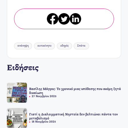
Ετικέτες:
ανάνηψη
αυτοκίνητο
οδηγός
Σπάτα
Ειδήσεις
Βασίλης Μάγγος: Το χρονικό μιας υπόθεσης που ακόμη ζητά
δικαίωση
27 Νοεμβρίου 2025
Γιατί η Διαλειμματική Νηστεία δεν βελτιώνει πάντα τον
μεταβολισμό
18 Νοεμβρίου 2025