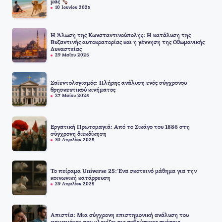
μας
10 Ιουνίου 2025
Η Άλωση της Κωνσταντινούπολης: Η κατάλυση της
Βυζαντινής αυτοκρατορίας και η γέννηση της Οθωμανικής
Δυναστείας
29 Μαΐου 2025
Σαϊεντολογισμός: Πλήρης ανάλυση ενός σύγχρονου
θρησκευτικού κινήματος
27 Μαΐου 2025
Εργατική Πρωτομαγιά: Από το Σικάγο του 1886 στη
σύγχρονη διεκδίκηση
30 Απριλίου 2025
Το πείραμα Universe 25: Ένα σκοτεινό μάθημα για την
κοινωνική κατάρρευση
29 Απριλίου 2025
Απιστία: Μια σύγχρονη επιστημονική ανάλυση του