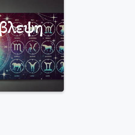
όβλεψη