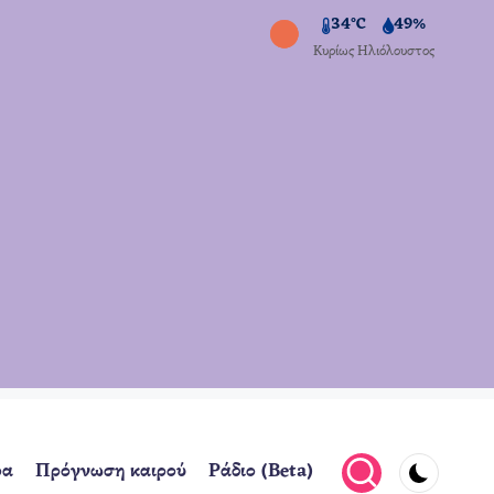
34°C
49%
Κυρίως Ηλιόλουστος
ρα
Πρόγνωση καιρού
Ράδιο (Beta)