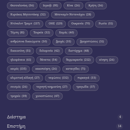
Θεσσαλονίκη
(56)
Ισραήλ
(95)
Κίνα
(26)
Κρήτη
(36)
Κυριάκος Μητσοτάκης
(32)
Μπενιαμίν Νετανιάχου
(28)
Ντόναλντ Τραμπ
(137)
ΟΗΕ
(129)
Ουκρανία
(70)
Ρωσία
(51)
Τέμπη
(81)
Τουρκία
(32)
Χαμάς
(40)
ανθρώπινα δικαιώματα
(30)
βροχές
(35)
βροχοπτώσεις
(31)
δικαιοσύνη
(51)
δολοφονία
(42)
δυστύχημα
(48)
ηλιοφάνεια
(61)
θάνατος
(54)
θερμοκρασία
(212)
κίνηση
(26)
καιρός
(135)
κακοποίηση
(26)
καταιγίδες
(71)
κλιματική αλλαγή
(27)
νεφώσεις
(132)
πυρκαγιά
(33)
σεισμός
(26)
τεχνητή νοημοσύνη
(27)
τραγωδία
(37)
τροχαίο
(39)
χιονοπτώσεις
(47)
Διάστημα
4
Επιστήμη
14