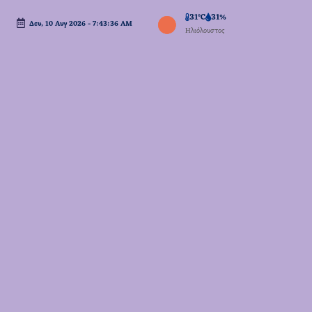
31°C
31%
Δευ, 10 Αυγ 2026
-
7:43:37 AM
Μετάβαση
Ηλιόλουστος
σε
περιεχόμενο