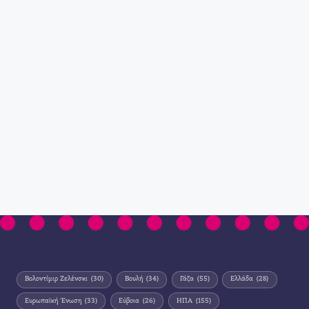
Βολοντίμιρ Ζελένσκι
(30)
Βουλή
(34)
Γάζα
(55)
Ελλάδα
(28)
Ευρωπαϊκή Ένωση
(33)
Εύβοια
(26)
ΗΠΑ
(155)