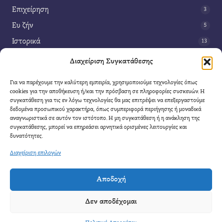
Επιχείρηση
3
Ευ ζήν
5
Ιστορικά
13
Κοινωνία
42
Διαχείριση Συγκατάθεσης
Περιβάλλον
14
Για να παρέχουμε την καλύτερη εμπειρία, χρησιμοποιούμε τεχνολογίες όπως
Τέχνη
3
cookies για την αποθήκευση ή/και την πρόσβαση σε πληροφορίες συσκευών. Η
συγκατάθεση για τις εν λόγω τεχνολογίες θα μας επιτρέψει να επεξεργαστούμε
Τεχνολογία
8
δεδομένα προσωπικού χαρακτήρα, όπως συμπεριφορά περιήγησης ή μοναδικά
αναγνωριστικά σε αυτόν τον ιστότοπο. Η μη συγκατάθεση ή η ανάκληση της
Υγεία
11
συγκατάθεσης, μπορεί να επηρεάσει αρνητικά ορισμένες λειτουργίες και
Φαντασία
δυνατότητες.
4
Διαχείριση επιλογών
Αποδοχή
Cool Mule
- 2026 |
Πολιτική Απορρήτου
|
Όροι Χρήσης
|
Επικοινωνία
Δεν αποδέχομαι
Απαγορεύετε η αναδημοσίευση μέρους η ολόκληρου του άρθρου χωρίς να αναφέρετε
καθαρά η πηγή.