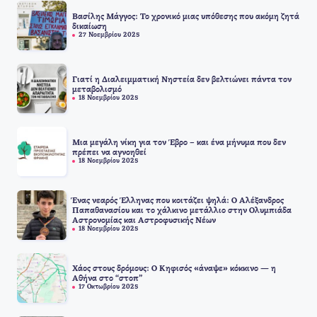
Βασίλης Μάγγος: Το χρονικό μιας υπόθεσης που ακόμη ζητά
δικαίωση
27 Νοεμβρίου 2025
Γιατί η Διαλειμματική Νηστεία δεν βελτιώνει πάντα τον
μεταβολισμό
18 Νοεμβρίου 2025
Μια μεγάλη νίκη για τον Έβρο – και ένα μήνυμα που δεν
πρέπει να αγνοηθεί
18 Νοεμβρίου 2025
Ένας νεαρός Έλληνας που κοιτάζει ψηλά: Ο Αλέξανδρος
Παπαθανασίου και το χάλκινο μετάλλιο στην Ολυμπιάδα
Αστρονομίας και Αστροφυσικής Νέων
18 Νοεμβρίου 2025
Χάος στους δρόμους: Ο Κηφισός «άναψε» κόκκινο — η
Αθήνα στο “στοπ”
17 Οκτωβρίου 2025