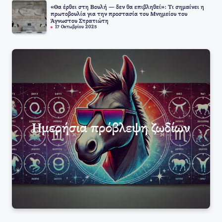
«Θα έρθει στη Βουλή — δεν θα επιβληθεί»: Τι σημαίνει η
πρωτοβουλία για την προστασία του Μνημείου του
Άγνωστου Στρατιώτη
17 Οκτωβρίου 2025
Ημερήσια πρόβλεψη ζωδίων