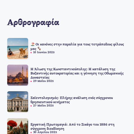
Αρθρογραφία
Οι κανόνες στην παραλία για τους τετράποδους φίλους
μας
10 Ιουνίου 2025
Η Άλωση της Κωνσταντινούπολης: Η κατάλυση της
Βυζαντινής αυτοκρατορίας και η γέννηση της Οθωμανικής
Δυναστείας
29 Μαΐου 2025
Σαϊεντολογισμός: Πλήρης ανάλυση ενός σύγχρονου
θρησκευτικού κινήματος
27 Μαΐου 2025
Εργατική Πρωτομαγιά: Από το Σικάγο του 1886 στη
σύγχρονη διεκδίκηση
30 Απριλίου 2025