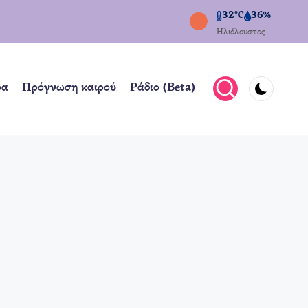
32°C
36%
Ηλιόλουστος
ρα
Πρόγνωση καιρού
Ράδιο (Beta)