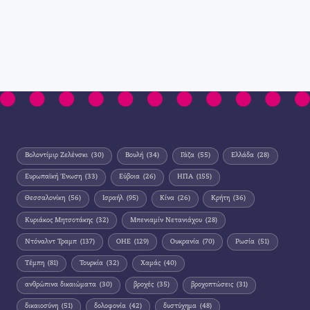
Βολοντίμιρ Ζελένσκι
(30)
Βουλή
(34)
Γάζα
(55)
Ελλάδα
(28)
Ευρωπαϊκή Ένωση
(33)
Εύβοια
(26)
ΗΠΑ
(155)
Θεσσαλονίκη
(56)
Ισραήλ
(95)
Κίνα
(26)
Κρήτη
(36)
Κυριάκος Μητσοτάκης
(32)
Μπενιαμίν Νετανιάχου
(28)
Ντόναλντ Τραμπ
(137)
ΟΗΕ
(129)
Ουκρανία
(70)
Ρωσία
(51)
Τέμπη
(81)
Τουρκία
(32)
Χαμάς
(40)
ανθρώπινα δικαιώματα
(30)
βροχές
(35)
βροχοπτώσεις
(31)
δικαιοσύνη
(51)
δολοφονία
(42)
δυστύχημα
(48)