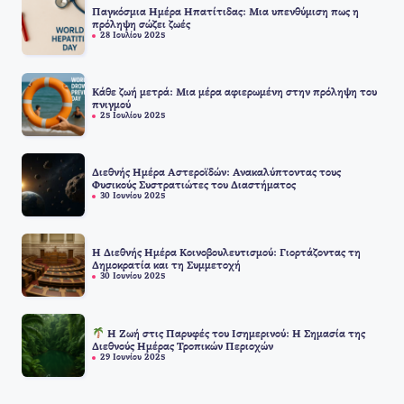
Παγκόσμια Ημέρα Ηπατίτιδας: Μια υπενθύμιση πως η
πρόληψη σώζει ζωές
28 Ιουλίου 2025
Κάθε ζωή μετρά: Μια μέρα αφιερωμένη στην πρόληψη του
πνιγμού
25 Ιουλίου 2025
Διεθνής Ημέρα Αστεροϊδών: Ανακαλύπτοντας τους
Φυσικούς Συστρατιώτες του Διαστήματος
30 Ιουνίου 2025
Η Διεθνής Ημέρα Κοινοβουλευτισμού: Γιορτάζοντας τη
Δημοκρατία και τη Συμμετοχή
30 Ιουνίου 2025
Η Ζωή στις Παρυφές του Ισημερινού: Η Σημασία της
Διεθνούς Ημέρας Τροπικών Περιοχών
29 Ιουνίου 2025