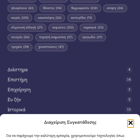
ηλιοφάνεια
(61)
θάνατος
(54)
θερμοκρασία
(212)
κίνηση
(26)
καιρός
(135)
κακοποίηση
(26)
καταιγίδες
(71)
κλιματική αλλαγή
(27)
νεφώσεις
(132)
πυρκαγιά
(33)
σεισμός
(26)
τεχνητή νοημοσύνη
(27)
τραγωδία
(37)
τροχαίο
(39)
χιονοπτώσεις
(47)
Διάστημα
4
Επιστήμη
14
Επιχείρηση
3
Ευ ζήν
5
Ιστορικά
13
Κοινωνία
42
Διαχείριση Συγκατάθεσης
Περιβάλλον
14
Για να παρέχουμε την καλύτερη εμπειρία, χρησιμοποιούμε τεχνολογίες όπως
Τέχνη
3