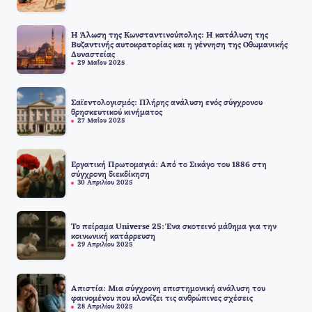
Η Άλωση της Κωνσταντινούπολης: Η κατάλυση της
Βυζαντινής αυτοκρατορίας και η γέννηση της Οθωμανικής
Δυναστείας
29 Μαΐου 2025
Σαϊεντολογισμός: Πλήρης ανάλυση ενός σύγχρονου
θρησκευτικού κινήματος
27 Μαΐου 2025
Εργατική Πρωτομαγιά: Από το Σικάγο του 1886 στη
σύγχρονη διεκδίκηση
30 Απριλίου 2025
Το πείραμα Universe 25: Ένα σκοτεινό μάθημα για την
κοινωνική κατάρρευση
29 Απριλίου 2025
Απιστία: Μια σύγχρονη επιστημονική ανάλυση του
φαινομένου που κλονίζει τις ανθρώπινες σχέσεις
28 Απριλίου 2025