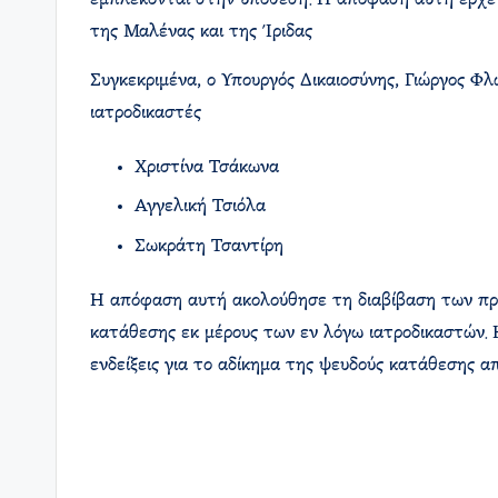
εμπλέκονται στην υπόθεση. Η απόφαση αυτή έρχεται
της Μαλένας και της Ίριδας
Συγκεκριμένα, ο Υπουργός Δικαιοσύνης, Γιώργος Φ
ιατροδικαστές
Χριστίνα Τσάκωνα
Αγγελική Τσιόλα​
Σωκράτη Τσαντίρη
Η απόφαση αυτή ακολούθησε τη διαβίβαση των πρα
κατάθεσης εκ μέρους των εν λόγω ιατροδικαστών. 
ενδείξεις για το αδίκημα της ψευδούς κατάθεσης α