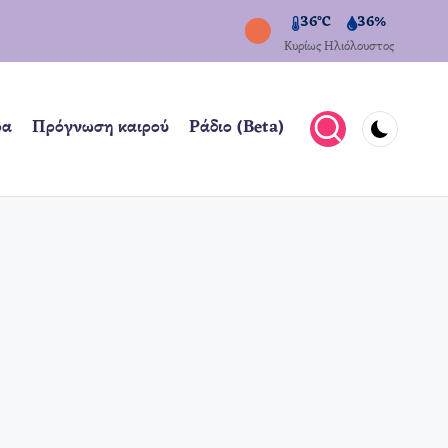
36°C
36%
Κυρίως Ηλιόλουστος
ρα
Πρόγνωση καιρού
Ράδιο (Beta)