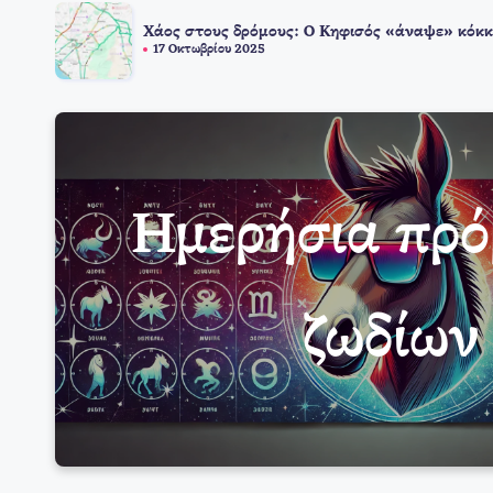
Χάος στους δρόμους: Ο Κηφισός «άναψε» κόκκ
17 Οκτωβρίου 2025
Ημερήσια πρ
ζωδίων