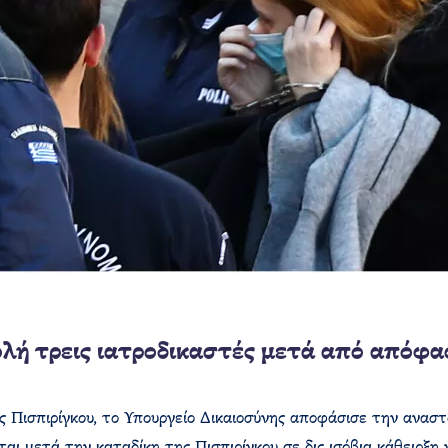
λή τρεις ιατροδικαστές μετά από απόφα
ας Πισπιρίγκου, το Υπουργείο Δικαιοσύνης αποφάσισε την ανα