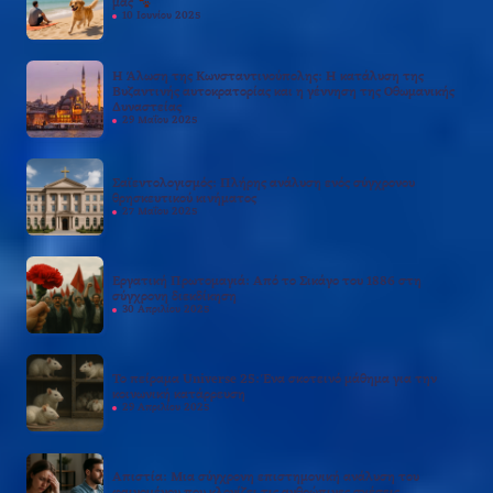
μας
10 Ιουνίου 2025
Η Άλωση της Κωνσταντινούπολης: Η κατάλυση της
Βυζαντινής αυτοκρατορίας και η γέννηση της Οθωμανικής
Δυναστείας
29 Μαΐου 2025
Σαϊεντολογισμός: Πλήρης ανάλυση ενός σύγχρονου
θρησκευτικού κινήματος
27 Μαΐου 2025
Εργατική Πρωτομαγιά: Από το Σικάγο του 1886 στη
σύγχρονη διεκδίκηση
30 Απριλίου 2025
Το πείραμα Universe 25: Ένα σκοτεινό μάθημα για την
κοινωνική κατάρρευση
29 Απριλίου 2025
Απιστία: Μια σύγχρονη επιστημονική ανάλυση του