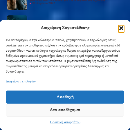
φαινομένου που κλονίζει τις ανθρώπινες σχέσεις
28 Απριλίου 2025
Ο Μηχανισμός των Αντικυθήρων: Το αρχαιότερο
υπολογιστικό μηχάνημα του κόσμου
Διαχείριση Συγκατάθεσης
26 Απριλίου 2025
Για να παρέχουμε την καλύτερη εμπειρία, χρησιμοποιούμε τεχνολογίες όπως
cookies για την αποθήκευση ή/και την πρόσβαση σε πληροφορίες συσκευών. Η
Ο απόλυτος οδηγός επιβίωσης: Προετοιμάσου για κρίση,
συγκατάθεση για τις εν λόγω τεχνολογίες θα μας επιτρέψει να επεξεργαστούμε
πόλεμο ή καταστροφή
31 Μαρτίου 2025
δεδομένα προσωπικού χαρακτήρα, όπως συμπεριφορά περιήγησης ή μοναδικά
αναγνωριστικά σε αυτόν τον ιστότοπο. Η μη συγκατάθεση ή η ανάκληση της
συγκατάθεσης, μπορεί να επηρεάσει αρνητικά ορισμένες λειτουργίες και
δυνατότητες.
25η Μαρτίου: Ημέρα Εθνικής Μνήμης και Περηφάνιας
24 Μαρτίου 2025
Διαχείριση επιλογών
Αποδοχή
Δεν αποδέχομαι
Πολιτική Απορρήτου