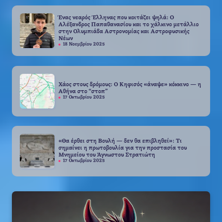
Ένας νεαρός Έλληνας που κοιτάζει ψηλά: Ο
Αλέξανδρος Παπαθανασίου και το χάλκινο μετάλλιο
στην Ολυμπιάδα Αστρονομίας και Αστροφυσικής
Νέων
18 Νοεμβρίου 2025
Χάος στους δρόμους: Ο Κηφισός «άναψε» κόκκινο — η
Αθήνα στο “στοπ”
17 Οκτωβρίου 2025
«Θα έρθει στη Βουλή — δεν θα επιβληθεί»: Τι
σημαίνει η πρωτοβουλία για την προστασία του
Μνημείου του Άγνωστου Στρατιώτη
17 Οκτωβρίου 2025