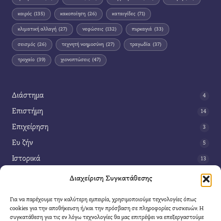
καιρός
(135)
κακοποίηση
(26)
καταιγίδες
(71)
κλιματική αλλαγή
(27)
νεφώσεις
(132)
πυρκαγιά
(33)
σεισμός
(26)
τεχνητή νοημοσύνη
(27)
τραγωδία
(37)
τροχαίο
(39)
χιονοπτώσεις
(47)
Διάστημα
4
Επιστήμη
14
Επιχείρηση
3
Ευ ζήν
5
Ιστορικά
13
Κοινωνία
42
Διαχείριση Συγκατάθεσης
Περιβάλλον
14
Για να παρέχουμε την καλύτερη εμπειρία, χρησιμοποιούμε τεχνολογίες όπως
Τέχνη
3
cookies για την αποθήκευση ή/και την πρόσβαση σε πληροφορίες συσκευών. Η
συγκατάθεση για τις εν λόγω τεχνολογίες θα μας επιτρέψει να επεξεργαστούμε