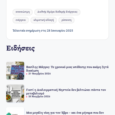
Ετικέτες:
ανανεώσιμη
Διεθνής Ημέρα Καθαρής Ενέργειας
ενέργεια
κλιματική αλλαγή
ρύπανση
Τελευταία ενημέρωση στις 28 Ιανουαρίου 2025
Ειδήσεις
Βασίλης Μάγγος: Το χρονικό μιας υπόθεσης που ακόμη ζητά
δικαίωση
27 Νοεμβρίου 2025
Γιατί η Διαλειμματική Νηστεία δεν βελτιώνει πάντα τον
μεταβολισμό
18 Νοεμβρίου 2025
Μια μεγάλη νίκη για τον Έβρο – και ένα μήνυμα που δεν