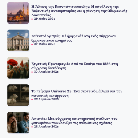
Η Άλωση της Κωνσταντινούπολης: Η κατάλυση της
Βυζαντινής αυτοκρατορίας και η γέννηση της Οθωμανικής
Δυναστείας
29 Μαΐου 2025
Σαϊεντολογισμός: Πλήρης ανάλυση ενός σύγχρονου
θρησκευτικού κινήματος
27 Μαΐου 2025
Εργατική Πρωτομαγιά: Από το Σικάγο του 1886 στη
σύγχρονη διεκδίκηση
30 Απριλίου 2025
Το πείραμα Universe 25: Ένα σκοτεινό μάθημα για την
κοινωνική κατάρρευση
29 Απριλίου 2025
Απιστία: Μια σύγχρονη επιστημονική ανάλυση του
φαινομένου που κλονίζει τις ανθρώπινες σχέσεις
28 Απριλίου 2025