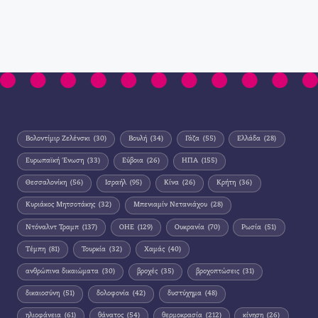
Βολοντίμιρ Ζελένσκι
(30)
Βουλή
(34)
Γάζα
(55)
Ελλάδα
(28)
Ευρωπαϊκή Ένωση
(33)
Εύβοια
(26)
ΗΠΑ
(155)
Θεσσαλονίκη
(56)
Ισραήλ
(95)
Κίνα
(26)
Κρήτη
(36)
Κυριάκος Μητσοτάκης
(32)
Μπενιαμίν Νετανιάχου
(28)
Ντόναλντ Τραμπ
(137)
ΟΗΕ
(129)
Ουκρανία
(70)
Ρωσία
(51)
Τέμπη
(81)
Τουρκία
(32)
Χαμάς
(40)
ανθρώπινα δικαιώματα
(30)
βροχές
(35)
βροχοπτώσεις
(31)
δικαιοσύνη
(51)
δολοφονία
(42)
δυστύχημα
(48)
ηλιοφάνεια
(61)
θάνατος
(54)
θερμοκρασία
(212)
κίνηση
(26)