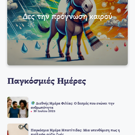
Δες την πρόγνωση καιρού
Παγκόσμιές Ημέρες
Διεθνής Ημέρα Φιλίας: Ο δεσμός που ενώνει την
ανθρωπότητα
30 Ιουλίου 2025
Παγκόσμια Ημέρα Ηπατίτιδας: Μια υπενθύμιση πως η
πρόληψη σώζει ζωές