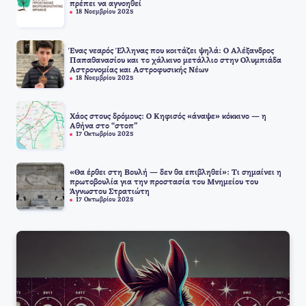
πρέπει να αγνοηθεί
18 Νοεμβρίου 2025
Ένας νεαρός Έλληνας που κοιτάζει ψηλά: Ο Αλέξανδρος
Παπαθανασίου και το χάλκινο μετάλλιο στην Ολυμπιάδα
Αστρονομίας και Αστροφυσικής Νέων
18 Νοεμβρίου 2025
Χάος στους δρόμους: Ο Κηφισός «άναψε» κόκκινο — η
Αθήνα στο “στοπ”
17 Οκτωβρίου 2025
«Θα έρθει στη Βουλή — δεν θα επιβληθεί»: Τι σημαίνει η
πρωτοβουλία για την προστασία του Μνημείου του
Άγνωστου Στρατιώτη
17 Οκτωβρίου 2025