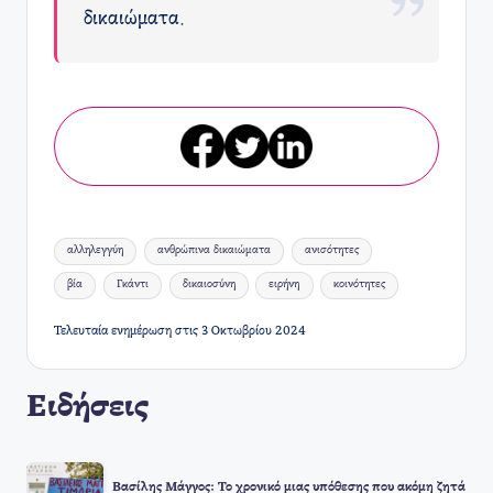
δικαιώματα.
Ετικέτες:
αλληλεγγύη
ανθρώπινα δικαιώματα
ανισότητες
βία
Γκάντι
δικαιοσύνη
ειρήνη
κοινότητες
Τελευταία ενημέρωση στις 3 Οκτωβρίου 2024
Ειδήσεις
Βασίλης Μάγγος: Το χρονικό μιας υπόθεσης που ακόμη ζητά