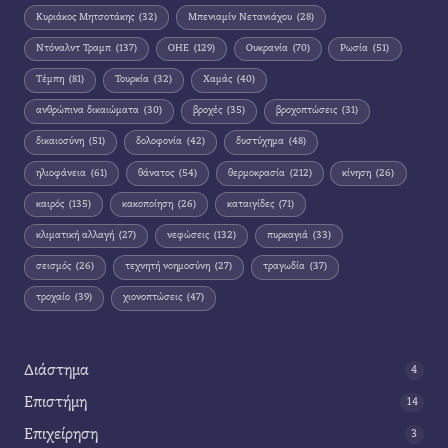
Κυριάκος Μητσοτάκης
(32)
Μπενιαμίν Νετανιάχου
(28)
Ντόναλντ Τραμπ
(137)
ΟΗΕ
(129)
Ουκρανία
(70)
Ρωσία
(51)
Τέμπη
(81)
Τουρκία
(32)
Χαμάς
(40)
ανθρώπινα δικαιώματα
(30)
βροχές
(35)
βροχοπτώσεις
(31)
δικαιοσύνη
(51)
δολοφονία
(42)
δυστύχημα
(48)
ηλιοφάνεια
(61)
θάνατος
(54)
θερμοκρασία
(212)
κίνηση
(26)
καιρός
(135)
κακοποίηση
(26)
καταιγίδες
(71)
κλιματική αλλαγή
(27)
νεφώσεις
(132)
πυρκαγιά
(33)
σεισμός
(26)
τεχνητή νοημοσύνη
(27)
τραγωδία
(37)
τροχαίο
(39)
χιονοπτώσεις
(47)
Διάστημα
4
Επιστήμη
14
Επιχείρηση
3