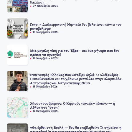
δικαίωση
27 Νοεμβρίου 2025
Γιατί η Διαλειμματική Νηστεία δεν βελτιώνει πάντα τον
μεταβολισμό
18 Νοεμβρίου 2025
Μια μεγάλη νίκη για τον Έβρο – και ένα μήνυμα που δεν
πρέπει να αγνοηθεί
18 Νοεμβρίου 2025
Ένας νεαρός Έλληνας που κοιτάζει ψηλά: Ο Αλέξανδρος
Παπαθανασίου και το χάλκινο μετάλλιο στην Ολυμπιάδα
Αστρονομίας και Αστροφυσικής Νέων
18 Νοεμβρίου 2025
Χάος στους δρόμους: Ο Κηφισός «άναψε» κόκκινο — η
Αθήνα στο “στοπ”
17 Οκτωβρίου 2025
«Θα έρθει στη Βουλή — δεν θα επιβληθεί»: Τι σημαίνει η
πρωτοβουλία για την προστασία του Μνημείου του