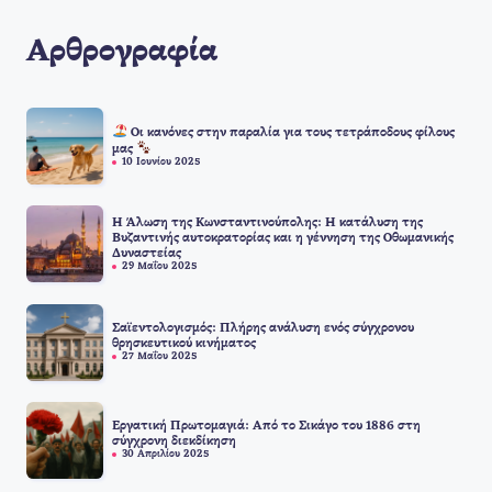
Αρθρογραφία
Οι κανόνες στην παραλία για τους τετράποδους φίλους
μας
10 Ιουνίου 2025
Η Άλωση της Κωνσταντινούπολης: Η κατάλυση της
Βυζαντινής αυτοκρατορίας και η γέννηση της Οθωμανικής
Δυναστείας
29 Μαΐου 2025
Σαϊεντολογισμός: Πλήρης ανάλυση ενός σύγχρονου
θρησκευτικού κινήματος
27 Μαΐου 2025
Εργατική Πρωτομαγιά: Από το Σικάγο του 1886 στη
σύγχρονη διεκδίκηση
30 Απριλίου 2025