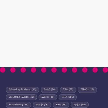
Βολοντίμιρ Ζελένσκι
(30)
Βουλή
(34)
Γάζα
(55)
Ελλάδα
(28)
Ευρωπαϊκή Ένωση
(33)
Εύβοια
(26)
ΗΠΑ
(155)
Θεσσαλονίκη
(56)
Ισραήλ
(95)
Κίνα
(26)
Κρήτη
(36)