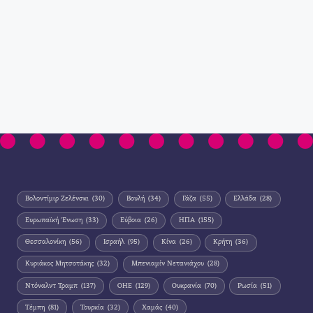
Βολοντίμιρ Ζελένσκι
(30)
Βουλή
(34)
Γάζα
(55)
Ελλάδα
(28)
Ευρωπαϊκή Ένωση
(33)
Εύβοια
(26)
ΗΠΑ
(155)
Θεσσαλονίκη
(56)
Ισραήλ
(95)
Κίνα
(26)
Κρήτη
(36)
Κυριάκος Μητσοτάκης
(32)
Μπενιαμίν Νετανιάχου
(28)
Ντόναλντ Τραμπ
(137)
ΟΗΕ
(129)
Ουκρανία
(70)
Ρωσία
(51)
Τέμπη
(81)
Τουρκία
(32)
Χαμάς
(40)