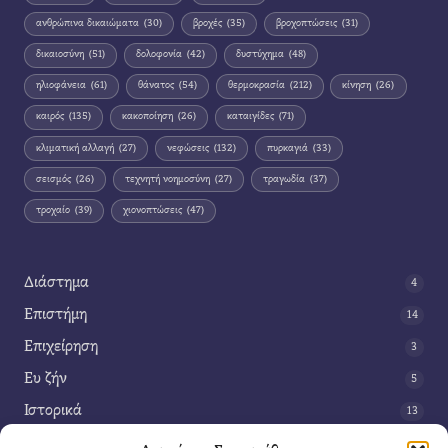
ανθρώπινα δικαιώματα
(30)
βροχές
(35)
βροχοπτώσεις
(31)
δικαιοσύνη
(51)
δολοφονία
(42)
δυστύχημα
(48)
ηλιοφάνεια
(61)
θάνατος
(54)
θερμοκρασία
(212)
κίνηση
(26)
καιρός
(135)
κακοποίηση
(26)
καταιγίδες
(71)
κλιματική αλλαγή
(27)
νεφώσεις
(132)
πυρκαγιά
(33)
σεισμός
(26)
τεχνητή νοημοσύνη
(27)
τραγωδία
(37)
τροχαίο
(39)
χιονοπτώσεις
(47)
Διάστημα
4
Επιστήμη
14
Επιχείρηση
3
Ευ ζήν
5
Ιστορικά
13
Κοινωνία
42