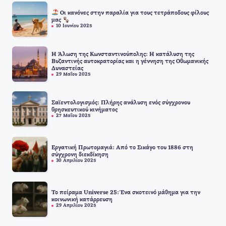
Οι κανόνες στην παραλία για τους τετράποδους φίλους
μας
10 Ιουνίου 2025
Η Άλωση της Κωνσταντινούπολης: Η κατάλυση της
Βυζαντινής αυτοκρατορίας και η γέννηση της Οθωμανικής
Δυναστείας
29 Μαΐου 2025
Σαϊεντολογισμός: Πλήρης ανάλυση ενός σύγχρονου
θρησκευτικού κινήματος
27 Μαΐου 2025
Εργατική Πρωτομαγιά: Από το Σικάγο του 1886 στη
σύγχρονη διεκδίκηση
30 Απριλίου 2025
Το πείραμα Universe 25: Ένα σκοτεινό μάθημα για την
κοινωνική κατάρρευση
29 Απριλίου 2025