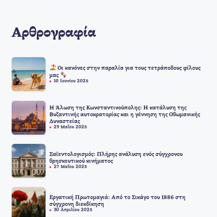
Αρθρογραφία
Οι κανόνες στην παραλία για τους τετράποδους φίλους
μας
10 Ιουνίου 2025
Η Άλωση της Κωνσταντινούπολης: Η κατάλυση της
Βυζαντινής αυτοκρατορίας και η γέννηση της Οθωμανικής
Δυναστείας
29 Μαΐου 2025
Σαϊεντολογισμός: Πλήρης ανάλυση ενός σύγχρονου
θρησκευτικού κινήματος
27 Μαΐου 2025
Εργατική Πρωτομαγιά: Από το Σικάγο του 1886 στη
σύγχρονη διεκδίκηση
30 Απριλίου 2025