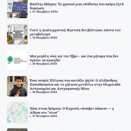
Βασίλης Μάγγος: Το χρονικό μιας υπόθεσης που ακόμη ζητά
δικαίωση
27 Νοεμβρίου 2025
Γιατί η Διαλειμματική Νηστεία δεν βελτιώνει πάντα τον
μεταβολισμό
18 Νοεμβρίου 2025
Μια μεγάλη νίκη για τον Έβρο – και ένα μήνυμα που δεν
πρέπει να αγνοηθεί
18 Νοεμβρίου 2025
Ένας νεαρός Έλληνας που κοιτάζει ψηλά: Ο Αλέξανδρος
Παπαθανασίου και το χάλκινο μετάλλιο στην Ολυμπιάδα
Αστρονομίας και Αστροφυσικής Νέων
18 Νοεμβρίου 2025
Χάος στους δρόμους: Ο Κηφισός «άναψε» κόκκινο — η
Αθήνα στο “στοπ”
17 Οκτωβρίου 2025