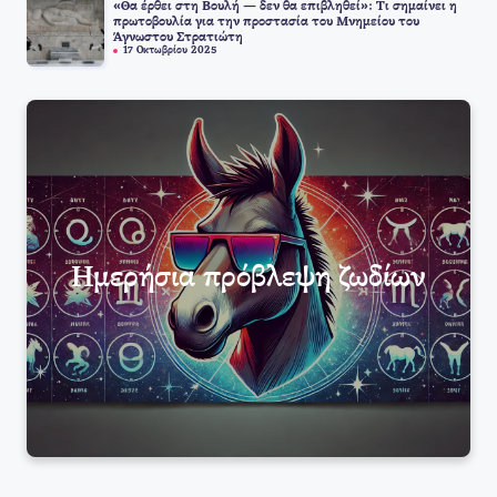
«Θα έρθει στη Βουλή — δεν θα επιβληθεί»: Τι σημαίνει η
πρωτοβουλία για την προστασία του Μνημείου του
Άγνωστου Στρατιώτη
17 Οκτωβρίου 2025
Ημερήσια πρόβλεψη ζωδίων