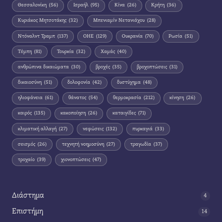
Θεσσαλονίκη
(56)
Ισραήλ
(95)
Κίνα
(26)
Κρήτη
(36)
Κυριάκος Μητσοτάκης
(32)
Μπενιαμίν Νετανιάχου
(28)
Ντόναλντ Τραμπ
(137)
ΟΗΕ
(129)
Ουκρανία
(70)
Ρωσία
(51)
Τέμπη
(81)
Τουρκία
(32)
Χαμάς
(40)
ανθρώπινα δικαιώματα
(30)
βροχές
(35)
βροχοπτώσεις
(31)
δικαιοσύνη
(51)
δολοφονία
(42)
δυστύχημα
(48)
ηλιοφάνεια
(61)
θάνατος
(54)
θερμοκρασία
(212)
κίνηση
(26)
καιρός
(135)
κακοποίηση
(26)
καταιγίδες
(71)
κλιματική αλλαγή
(27)
νεφώσεις
(132)
πυρκαγιά
(33)
σεισμός
(26)
τεχνητή νοημοσύνη
(27)
τραγωδία
(37)
τροχαίο
(39)
χιονοπτώσεις
(47)
Διάστημα
4
Επιστήμη
14