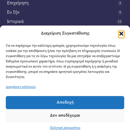
Επιχείρηση
3
Ευ ζήν
5
Ιστορικά
13
Κοινωνία
42
Διαχείριση Συγκατάθεσης
Περιβάλλον
14
Για να παρέχουμε την καλύτερη εμπειρία, χρησιμοποιούμε τεχνολογίες όπως
Τέχνη
3
cookies για την αποθήκευση ή/και την πρόσβαση σε πληροφορίες συσκευών. Η
συγκατάθεση για τις εν λόγω τεχνολογίες θα μας επιτρέψει να επεξεργαστούμε
Τεχνολογία
8
δεδομένα προσωπικού χαρακτήρα, όπως συμπεριφορά περιήγησης ή μοναδικά
αναγνωριστικά σε αυτόν τον ιστότοπο. Η μη συγκατάθεση ή η ανάκληση της
Υγεία
11
συγκατάθεσης, μπορεί να επηρεάσει αρνητικά ορισμένες λειτουργίες και
Φαντασία
δυνατότητες.
4
Διαχείριση επιλογών
Αποδοχή
Cool Mule
- 2026 |
Πολιτική Απορρήτου
|
Όροι Χρήσης
|
Επικοινωνία
Δεν αποδέχομαι
Απαγορεύετε η αναδημοσίευση μέρους η ολόκληρου του άρθρου χωρίς να αναφέρετε
καθαρά η πηγή.
Πολιτική Απορρήτου