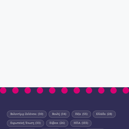
Βολοντίμιρ Ζελένσκι
(30)
Βουλή
(34)
Γάζα
(55)
Ελλάδα
(28)
Ευρωπαϊκή Ένωση
(33)
Εύβοια
(26)
ΗΠΑ
(155)