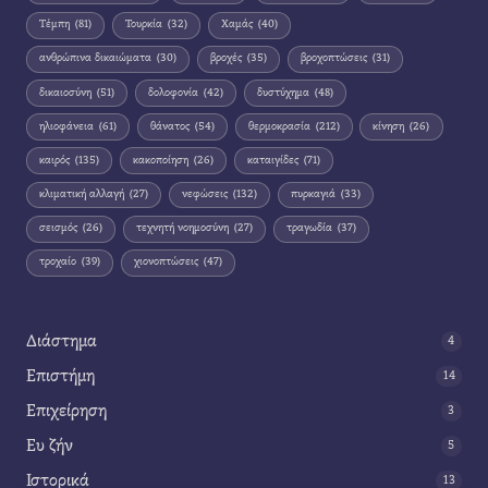
Τέμπη
(81)
Τουρκία
(32)
Χαμάς
(40)
ανθρώπινα δικαιώματα
(30)
βροχές
(35)
βροχοπτώσεις
(31)
δικαιοσύνη
(51)
δολοφονία
(42)
δυστύχημα
(48)
ηλιοφάνεια
(61)
θάνατος
(54)
θερμοκρασία
(212)
κίνηση
(26)
καιρός
(135)
κακοποίηση
(26)
καταιγίδες
(71)
κλιματική αλλαγή
(27)
νεφώσεις
(132)
πυρκαγιά
(33)
σεισμός
(26)
τεχνητή νοημοσύνη
(27)
τραγωδία
(37)
τροχαίο
(39)
χιονοπτώσεις
(47)
Διάστημα
4
Επιστήμη
14
Επιχείρηση
3
Ευ ζήν
5
Ιστορικά
13