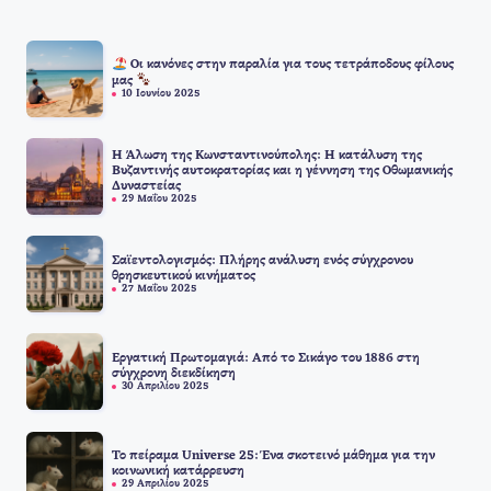
Οι κανόνες στην παραλία για τους τετράποδους φίλους
μας
10 Ιουνίου 2025
Η Άλωση της Κωνσταντινούπολης: Η κατάλυση της
Βυζαντινής αυτοκρατορίας και η γέννηση της Οθωμανικής
Δυναστείας
29 Μαΐου 2025
Σαϊεντολογισμός: Πλήρης ανάλυση ενός σύγχρονου
θρησκευτικού κινήματος
27 Μαΐου 2025
Εργατική Πρωτομαγιά: Από το Σικάγο του 1886 στη
σύγχρονη διεκδίκηση
30 Απριλίου 2025
Το πείραμα Universe 25: Ένα σκοτεινό μάθημα για την
κοινωνική κατάρρευση
29 Απριλίου 2025