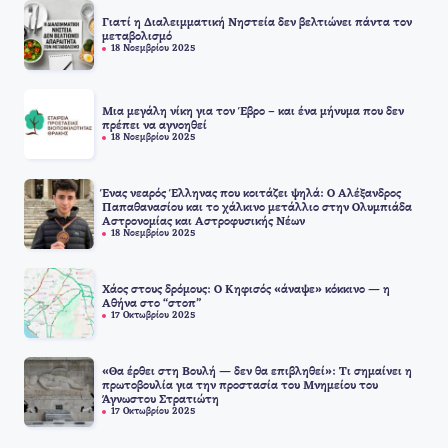
Γιατί η Διαλειμματική Νηστεία δεν βελτιώνει πάντα τον
μεταβολισμό
18 Νοεμβρίου 2025
Μια μεγάλη νίκη για τον Έβρο – και ένα μήνυμα που δεν
πρέπει να αγνοηθεί
18 Νοεμβρίου 2025
Ένας νεαρός Έλληνας που κοιτάζει ψηλά: Ο Αλέξανδρος
Παπαθανασίου και το χάλκινο μετάλλιο στην Ολυμπιάδα
Αστρονομίας και Αστροφυσικής Νέων
18 Νοεμβρίου 2025
Χάος στους δρόμους: Ο Κηφισός «άναψε» κόκκινο — η
Αθήνα στο “στοπ”
17 Οκτωβρίου 2025
«Θα έρθει στη Βουλή — δεν θα επιβληθεί»: Τι σημαίνει η
πρωτοβουλία για την προστασία του Μνημείου του
Άγνωστου Στρατιώτη
17 Οκτωβρίου 2025