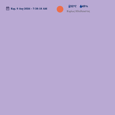
32°C
49%
Κυρ, 9 Αυγ 2026
-
7:38:19 AM
Μετάβαση
Κυρίως Ηλιόλουστος
σε
περιεχόμενο