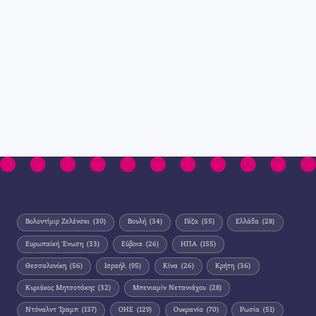
Βολοντίμιρ Ζελένσκι
(30)
Βουλή
(34)
Γάζα
(55)
Ελλάδα
(28)
Ευρωπαϊκή Ένωση
(33)
Εύβοια
(26)
ΗΠΑ
(155)
Θεσσαλονίκη
(56)
Ισραήλ
(95)
Κίνα
(26)
Κρήτη
(36)
Κυριάκος Μητσοτάκης
(32)
Μπενιαμίν Νετανιάχου
(28)
Ντόναλντ Τραμπ
(137)
ΟΗΕ
(129)
Ουκρανία
(70)
Ρωσία
(51)